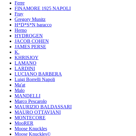
Ferre
FINAMORE 1925 NAPOLI
Fray
Gregory Munitz
H*D*S*N baracco
Herno
HYDROGEN
JACOB COHEN
JAMES PERSE
K.
KHRISJOY
LAMANO
LARDINI
LUCIANO BARBERA
Luigi Borrelli Napoli
Ma'at
Malo
MANDELLI
Marco Pescarolo
MAURIZIO BALDASSARI
MAURO OTTAVIANI
MONTECORE
MooRER
Moose Knuckles
Moose Knuckles©️