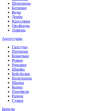
Шлепанцы
Ботинки
Кеды
Дерби
Кроссовки
Оксфорды
Лоферы
Аксессуары
Галстуки
Перчатки
Кошельки
Ремни
Рюкзаки
Шарфы
Бейсболки
Визитницы
Шапки
Кепки
Портфели
Разное
Сумки
Бренды