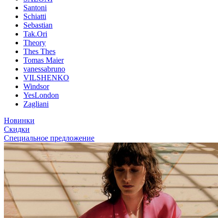
Santoni
Schiatti
Sebastian
Tak.Ori
Theory
Thes Thes
Tomas Maier
vanessabruno
VILSHENKO
Windsor
YesLondon
Zagliani
Новинки
Скидки
Специальное предложение