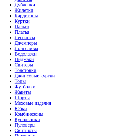
Дубленки
Жилетки
Кардиганы
Куртки
Пальто
Платья
Леггинсы
Джемперы
Лонгсливы
Водолазки
Пиджаки
Свитеры
Толстовки
Джинсовые куртки
Топы
Футболки
Жакеты
Шорты
Меховые изделия
Юбки
Комбинезоны
Купальники
Пуловеры
Свитшоты
Пуховики