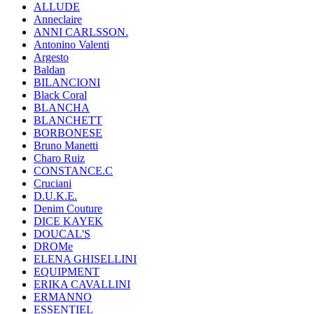
ALLUDE
Anneclaire
ANNI CARLSSON.
Antonino Valenti
Argesto
Baldan
BILANCIONI
Black Coral
BLANCHA
BLANCHETT
BORBONESE
Bruno Manetti
Charo Ruiz
CONSTANCE.C
Cruciani
D.U.K.E.
Denim Couture
DICE KAYEK
DOUCAL'S
DROMe
ELENA GHISELLINI
EQUIPMENT
ERIKA CAVALLINI
ERMANNO
ESSENTIEL