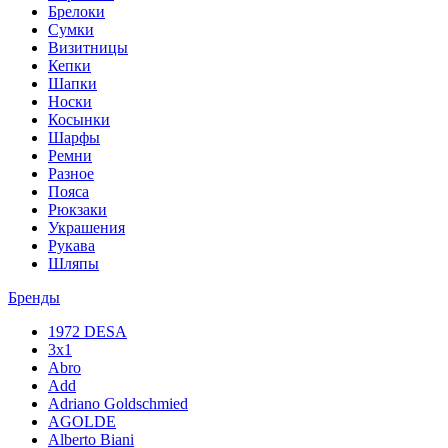
Брелоки
Сумки
Визитницы
Кепки
Шапки
Носки
Косынки
Шарфы
Ремни
Разное
Пояса
Рюкзаки
Украшения
Рукава
Шляпы
Бренды
1972 DESA
3x1
Abro
Add
Adriano Goldschmied
AGOLDE
Alberto Biani