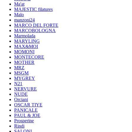
Ma'at
MAJESTIC filatures
Malo
manzoni24
MARCO DEL FORTE
MARCOBOLOGNA
Marmolada
MARYLING
MAX&MOI
MOMONI
MONTECORE
MOTHER
MRZ
MSGM
MYGREY
N21
NERVURE
NUDE
Orciani
OSCAR TIYE
PANICALE
PAUL & JOE
Prosperine
Rindi
SALONI