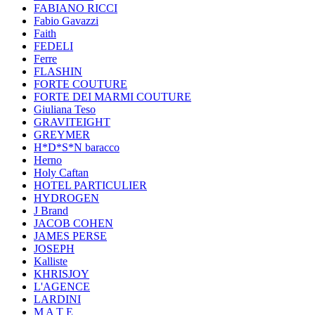
FABIANO RICCI
Fabio Gavazzi
Faith
FEDELI
Ferre
FLASHIN
FORTE COUTURE
FORTE DEI MARMI COUTURE
Giuliana Teso
GRAVITEIGHT
GREYMER
H*D*S*N baracco
Herno
Holy Caftan
HOTEL PARTICULIER
HYDROGEN
J Brand
JACOB COHEN
JAMES PERSE
JOSEPH
Kalliste
KHRISJOY
L'AGENCE
LARDINI
M A T E