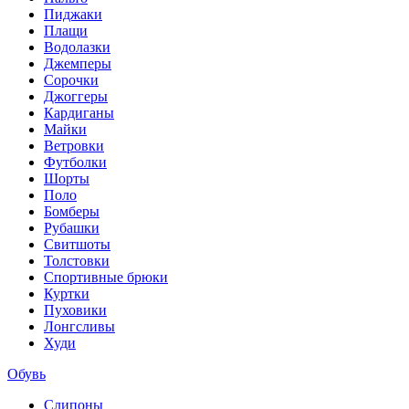
Пиджаки
Плащи
Водолазки
Джемперы
Сорочки
Джоггеры
Кардиганы
Майки
Ветровки
Футболки
Шорты
Поло
Бомберы
Рубашки
Свитшоты
Толстовки
Спортивные брюки
Куртки
Пуховики
Лонгсливы
Худи
Обувь
Слипоны