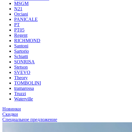
MSGM
N21
Orciani
PANICALE
PT
PT05
Regent
RICHMOND
Santoni
Sartorio
Schiatti
SONRISA
Stetson
SVEVO
Theory
TOMBOLINI
tramarossa
Truzzi
Waterville
Новинки
Скидки
Специальное предложение