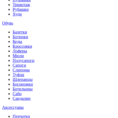
Трикотаж
Рубашки
Худи
Обувь
Балетки
Ботинки
Кеды
Кроссовки
Лоферы
Мюли
Полусапоги
Сапоги
Слипоны
Туфли
Шлепанцы
Босоножки
Ботильоны
Сабо
Сандалии
Аксессуары
Перчатки