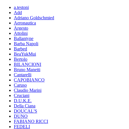
a.testoni
Add
Adriano Goldschmied
Aeronautica
Argesto
Attolini
Ballantyne
Barba Napoli
Barbed
BeaYukMui
Bertolo
BILANCIONI
Bruno Manetti
Cantarelli
CAPOBIANCO
Caruso
Claudio Marini
Cruciani
D.U.K.E.
Della Ciana
DOUCAL'S
DUNO
FABIANO RICCI
FEDELI