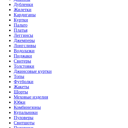
Дубленки
Жилетки
Кардиганы
Куртки
Пальто
Платья
Леггинсы
Джемперы
Лонгсливы
Водолазки
Пиджаки
Свитеры
Толстовки
Джинсовые куртки
Топы
Футболки
Жакеты
Шорты
Меховые изделия
Юбки
Комбинезоны
Купальники
Пуловеры
Свитшоты
Пуховики