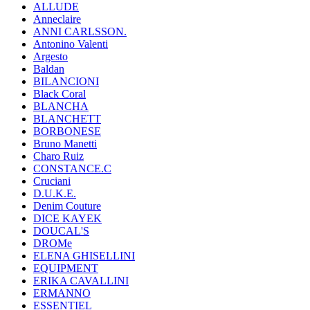
ALLUDE
Anneclaire
ANNI CARLSSON.
Antonino Valenti
Argesto
Baldan
BILANCIONI
Black Coral
BLANCHA
BLANCHETT
BORBONESE
Bruno Manetti
Charo Ruiz
CONSTANCE.C
Cruciani
D.U.K.E.
Denim Couture
DICE KAYEK
DOUCAL'S
DROMe
ELENA GHISELLINI
EQUIPMENT
ERIKA CAVALLINI
ERMANNO
ESSENTIEL