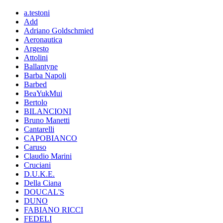
a.testoni
Add
Adriano Goldschmied
Aeronautica
Argesto
Attolini
Ballantyne
Barba Napoli
Barbed
BeaYukMui
Bertolo
BILANCIONI
Bruno Manetti
Cantarelli
CAPOBIANCO
Caruso
Claudio Marini
Cruciani
D.U.K.E.
Della Ciana
DOUCAL'S
DUNO
FABIANO RICCI
FEDELI