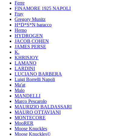
Ferre
FINAMORE 1925 NAPOLI
Fray
Gregory Munitz
H*D*S*N baracco
Herno
HYDROGEN
JACOB COHEN
JAMES PERSE
K.
KHRISJOY
LAMANO
LARDINI
LUCIANO BARBERA
Luigi Borrelli Napoli
Ma'at
Malo
MANDELLI
Marco Pescarolo
MAURIZIO BALDASSARI
MAURO OTTAVIANI
MONTECORE
MooRER
Moose Knuckles
Moose Knuckles©️