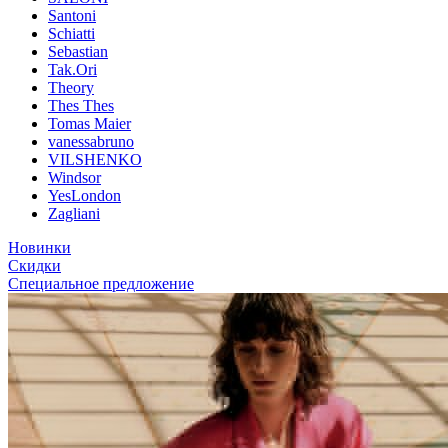
Santoni
Schiatti
Sebastian
Tak.Ori
Theory
Thes Thes
Tomas Maier
vanessabruno
VILSHENKO
Windsor
YesLondon
Zagliani
Новинки
Скидки
Специальное предложение