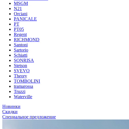
MSGM
N21
Orciani
PANICALE
PT
PT05
Regent
RICHMOND
Santoni
Sartorio
Schiatti
SONRISA
Stetson
SVEVO
Theory
TOMBOLINI
tramarossa
Truzzi
Waterville
Новинки
Скидки
Специальное предложение