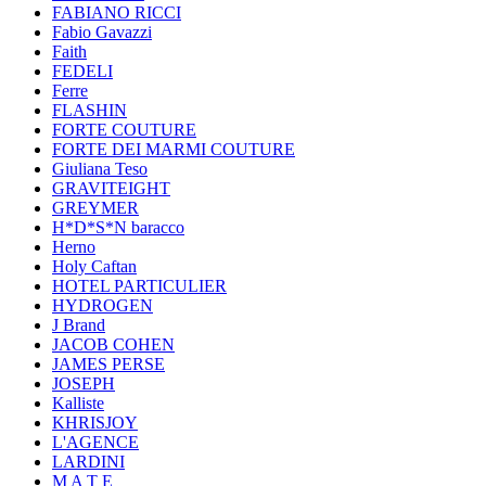
FABIANO RICCI
Fabio Gavazzi
Faith
FEDELI
Ferre
FLASHIN
FORTE COUTURE
FORTE DEI MARMI COUTURE
Giuliana Teso
GRAVITEIGHT
GREYMER
H*D*S*N baracco
Herno
Holy Caftan
HOTEL PARTICULIER
HYDROGEN
J Brand
JACOB COHEN
JAMES PERSE
JOSEPH
Kalliste
KHRISJOY
L'AGENCE
LARDINI
M A T E