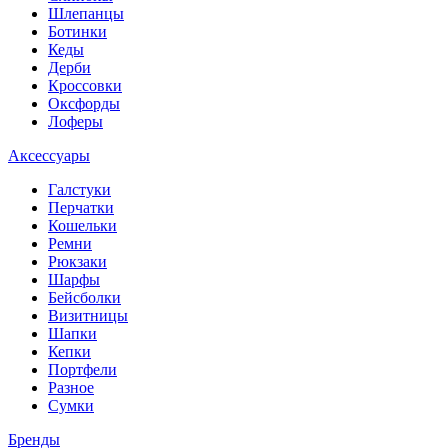
Шлепанцы
Ботинки
Кеды
Дерби
Кроссовки
Оксфорды
Лоферы
Аксессуары
Галстуки
Перчатки
Кошельки
Ремни
Рюкзаки
Шарфы
Бейсболки
Визитницы
Шапки
Кепки
Портфели
Разное
Сумки
Бренды