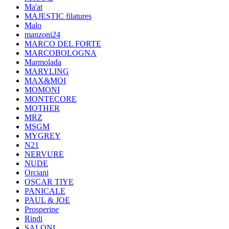
Ma'at
MAJESTIC filatures
Malo
manzoni24
MARCO DEL FORTE
MARCOBOLOGNA
Marmolada
MARYLING
MAX&MOI
MOMONI
MONTECORE
MOTHER
MRZ
MSGM
MYGREY
N21
NERVURE
NUDE
Orciani
OSCAR TIYE
PANICALE
PAUL & JOE
Prosperine
Rindi
SALONI