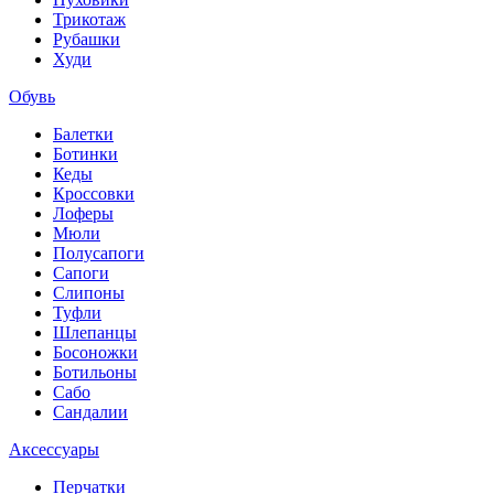
Трикотаж
Рубашки
Худи
Обувь
Балетки
Ботинки
Кеды
Кроссовки
Лоферы
Мюли
Полусапоги
Сапоги
Слипоны
Туфли
Шлепанцы
Босоножки
Ботильоны
Сабо
Сандалии
Аксессуары
Перчатки