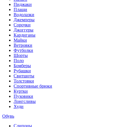
Пиджаки
Плащи
Водолазки
Джемперы
Сорочки
Джоггеры
Кардиганы
Майки
Ветровки
Футболки
Шорты
Поло
Бомберы
Рубашки
Свитшоты
Толстовки
Спортивные брюки
Куртки
Пуховики
Лонгсливы
Худи
Обувь
Слипоны