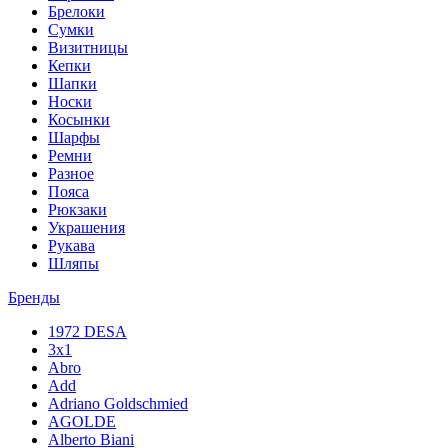
Брелоки
Сумки
Визитницы
Кепки
Шапки
Носки
Косынки
Шарфы
Ремни
Разное
Пояса
Рюкзаки
Украшения
Рукава
Шляпы
Бренды
1972 DESA
3x1
Abro
Add
Adriano Goldschmied
AGOLDE
Alberto Biani