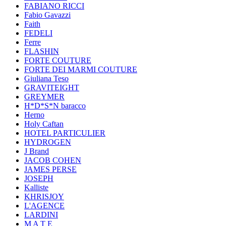
FABIANO RICCI
Fabio Gavazzi
Faith
FEDELI
Ferre
FLASHIN
FORTE COUTURE
FORTE DEI MARMI COUTURE
Giuliana Teso
GRAVITEIGHT
GREYMER
H*D*S*N baracco
Herno
Holy Caftan
HOTEL PARTICULIER
HYDROGEN
J Brand
JACOB COHEN
JAMES PERSE
JOSEPH
Kalliste
KHRISJOY
L'AGENCE
LARDINI
M A T E