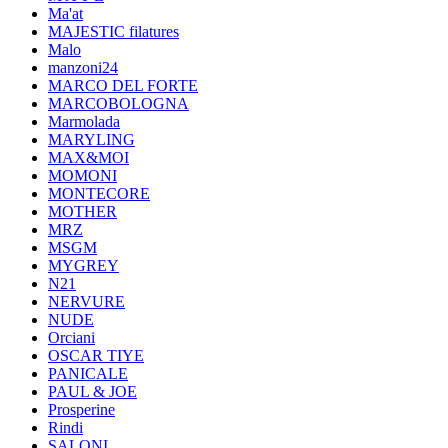
Ma'at
MAJESTIC filatures
Malo
manzoni24
MARCO DEL FORTE
MARCOBOLOGNA
Marmolada
MARYLING
MAX&MOI
MOMONI
MONTECORE
MOTHER
MRZ
MSGM
MYGREY
N21
NERVURE
NUDE
Orciani
OSCAR TIYE
PANICALE
PAUL & JOE
Prosperine
Rindi
SALONI