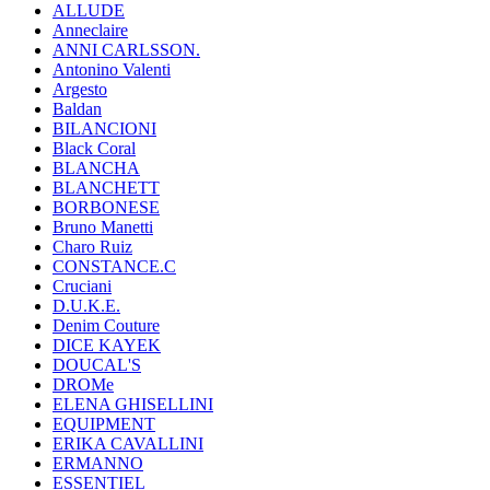
ALLUDE
Anneclaire
ANNI CARLSSON.
Antonino Valenti
Argesto
Baldan
BILANCIONI
Black Coral
BLANCHA
BLANCHETT
BORBONESE
Bruno Manetti
Charo Ruiz
CONSTANCE.C
Cruciani
D.U.K.E.
Denim Couture
DICE KAYEK
DOUCAL'S
DROMe
ELENA GHISELLINI
EQUIPMENT
ERIKA CAVALLINI
ERMANNO
ESSENTIEL