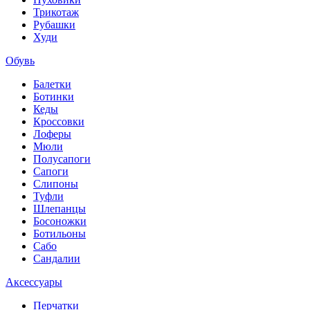
Трикотаж
Рубашки
Худи
Обувь
Балетки
Ботинки
Кеды
Кроссовки
Лоферы
Мюли
Полусапоги
Сапоги
Слипоны
Туфли
Шлепанцы
Босоножки
Ботильоны
Сабо
Сандалии
Аксессуары
Перчатки