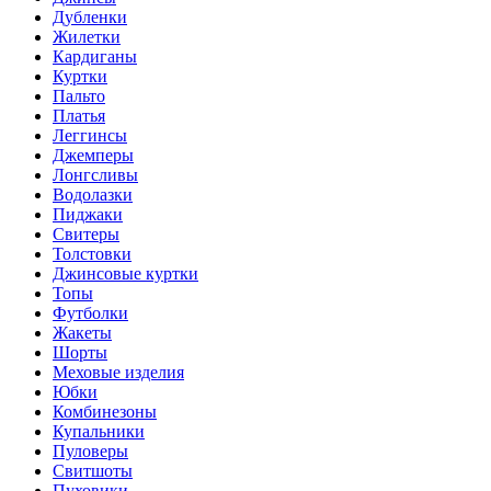
Дубленки
Жилетки
Кардиганы
Куртки
Пальто
Платья
Леггинсы
Джемперы
Лонгсливы
Водолазки
Пиджаки
Свитеры
Толстовки
Джинсовые куртки
Топы
Футболки
Жакеты
Шорты
Меховые изделия
Юбки
Комбинезоны
Купальники
Пуловеры
Свитшоты
Пуховики