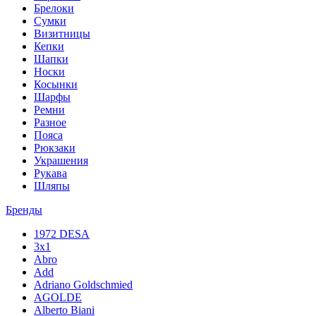
Брелоки
Сумки
Визитницы
Кепки
Шапки
Носки
Косынки
Шарфы
Ремни
Разное
Пояса
Рюкзаки
Украшения
Рукава
Шляпы
Бренды
1972 DESA
3x1
Abro
Add
Adriano Goldschmied
AGOLDE
Alberto Biani