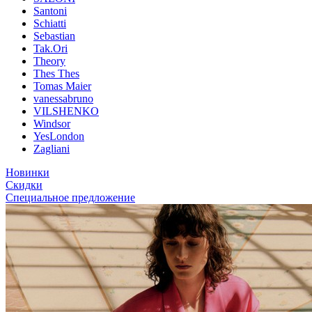
Santoni
Schiatti
Sebastian
Tak.Ori
Theory
Thes Thes
Tomas Maier
vanessabruno
VILSHENKO
Windsor
YesLondon
Zagliani
Новинки
Скидки
Специальное предложение