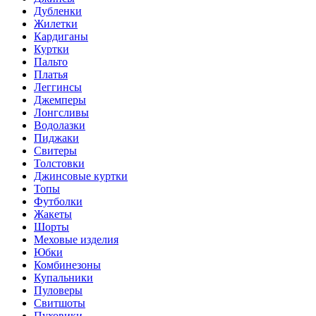
Дубленки
Жилетки
Кардиганы
Куртки
Пальто
Платья
Леггинсы
Джемперы
Лонгсливы
Водолазки
Пиджаки
Свитеры
Толстовки
Джинсовые куртки
Топы
Футболки
Жакеты
Шорты
Меховые изделия
Юбки
Комбинезоны
Купальники
Пуловеры
Свитшоты
Пуховики