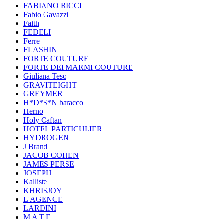
FABIANO RICCI
Fabio Gavazzi
Faith
FEDELI
Ferre
FLASHIN
FORTE COUTURE
FORTE DEI MARMI COUTURE
Giuliana Teso
GRAVITEIGHT
GREYMER
H*D*S*N baracco
Herno
Holy Caftan
HOTEL PARTICULIER
HYDROGEN
J Brand
JACOB COHEN
JAMES PERSE
JOSEPH
Kalliste
KHRISJOY
L'AGENCE
LARDINI
M A T E