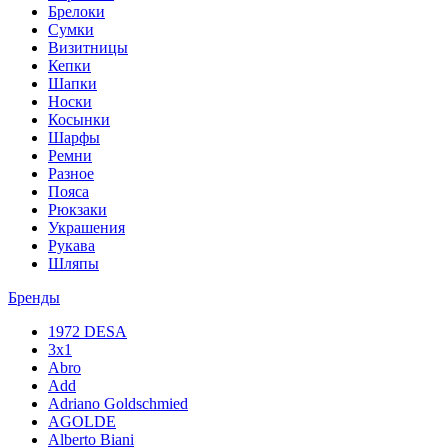
Брелоки
Сумки
Визитницы
Кепки
Шапки
Носки
Косынки
Шарфы
Ремни
Разное
Пояса
Рюкзаки
Украшения
Рукава
Шляпы
Бренды
1972 DESA
3x1
Abro
Add
Adriano Goldschmied
AGOLDE
Alberto Biani