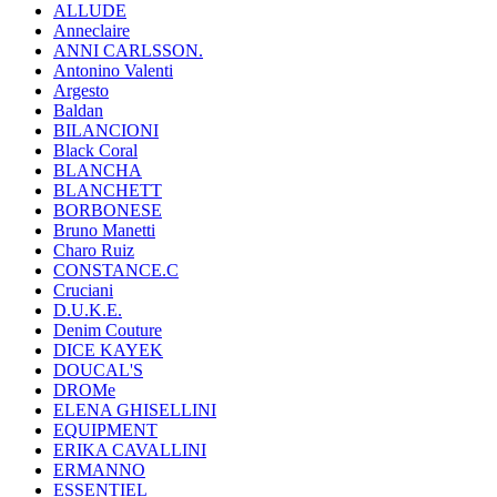
ALLUDE
Anneclaire
ANNI CARLSSON.
Antonino Valenti
Argesto
Baldan
BILANCIONI
Black Coral
BLANCHA
BLANCHETT
BORBONESE
Bruno Manetti
Charo Ruiz
CONSTANCE.C
Cruciani
D.U.K.E.
Denim Couture
DICE KAYEK
DOUCAL'S
DROMe
ELENA GHISELLINI
EQUIPMENT
ERIKA CAVALLINI
ERMANNO
ESSENTIEL