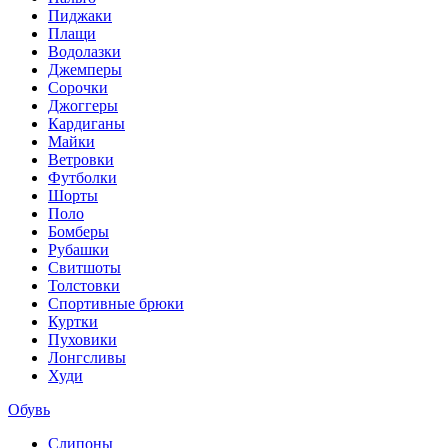
Пиджаки
Плащи
Водолазки
Джемперы
Сорочки
Джоггеры
Кардиганы
Майки
Ветровки
Футболки
Шорты
Поло
Бомберы
Рубашки
Свитшоты
Толстовки
Спортивные брюки
Куртки
Пуховики
Лонгсливы
Худи
Обувь
Слипоны