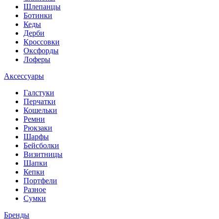
Шлепанцы
Ботинки
Кеды
Дерби
Кроссовки
Оксфорды
Лоферы
Аксессуары
Галстуки
Перчатки
Кошельки
Ремни
Рюкзаки
Шарфы
Бейсболки
Визитницы
Шапки
Кепки
Портфели
Разное
Сумки
Бренды