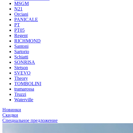
MSGM
N21
Orciani
PANICALE
PT
PT05
Regent
RICHMOND
Santoni
Sartorio
Schiatti
SONRISA
Stetson
SVEVO
Theory
TOMBOLINI
tramarossa
Truzzi
Waterville
Новинки
Скидки
Специальное предложение