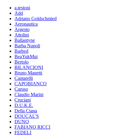
a.testoni
Add
Adriano Goldschmied
Aeronautica
Argesto
Attolini
Ballantyne
Barba Napoli
Barbed
BeaYukMui
Bertolo
BILANCIONI
Bruno Manetti
Cantarelli
CAPOBIANCO
Caruso
Claudio Marini
Cruciani
D.U.K.E.
Della Ciana
DOUCAL'S
DUNO
FABIANO RICCI
FEDELI