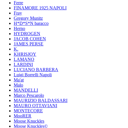
Ferre
FINAMORE 1925 NAPOLI
Fray
Gregory Munitz
H*D*S*N baracco
Herno
HYDROGEN
JACOB COHEN
JAMES PERSE
K.
KHRISJOY
LAMANO
LARDINI
LUCIANO BARBERA
Luigi Borrelli Napoli
Ma'at
Malo
MANDELLI
Marco Pescarolo
MAURIZIO BALDASSARI
MAURO OTTAVIANI
MONTECORE
MooRER
Moose Knuckles
Moose Knuckles©️