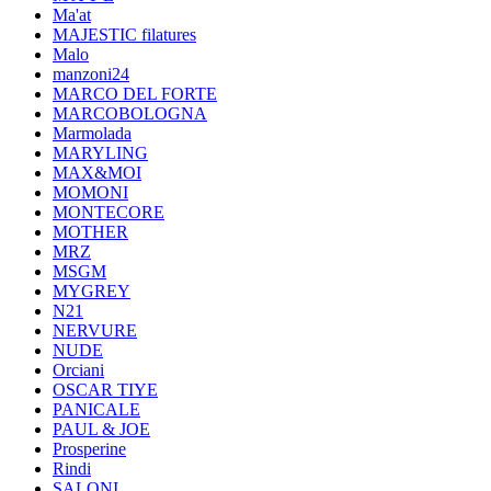
Ma'at
MAJESTIC filatures
Malo
manzoni24
MARCO DEL FORTE
MARCOBOLOGNA
Marmolada
MARYLING
MAX&MOI
MOMONI
MONTECORE
MOTHER
MRZ
MSGM
MYGREY
N21
NERVURE
NUDE
Orciani
OSCAR TIYE
PANICALE
PAUL & JOE
Prosperine
Rindi
SALONI