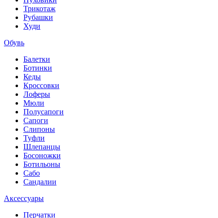
Трикотаж
Рубашки
Худи
Обувь
Балетки
Ботинки
Кеды
Кроссовки
Лоферы
Мюли
Полусапоги
Сапоги
Слипоны
Туфли
Шлепанцы
Босоножки
Ботильоны
Сабо
Сандалии
Аксессуары
Перчатки