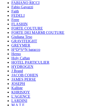
FABIANO RICCI
Fabio Gavazzi
Faith
FEDELI
Ferre
FLASHIN
FORTE COUTURE
FORTE DEI MARMI COUTURE
Giuliana Teso
GRAVITEIGHT
GREYMER
H*D*S*N baracco
Herno
Holy Caftan
HOTEL PARTICULIER
HYDROGEN
J Brand
JACOB COHEN
JAMES PERSE
JOSEPH
Kalliste
KHRISJOY
L'AGENCE
LARDINI
M A T E