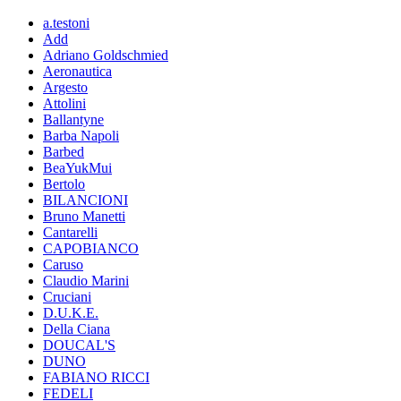
a.testoni
Add
Adriano Goldschmied
Aeronautica
Argesto
Attolini
Ballantyne
Barba Napoli
Barbed
BeaYukMui
Bertolo
BILANCIONI
Bruno Manetti
Cantarelli
CAPOBIANCO
Caruso
Claudio Marini
Cruciani
D.U.K.E.
Della Ciana
DOUCAL'S
DUNO
FABIANO RICCI
FEDELI