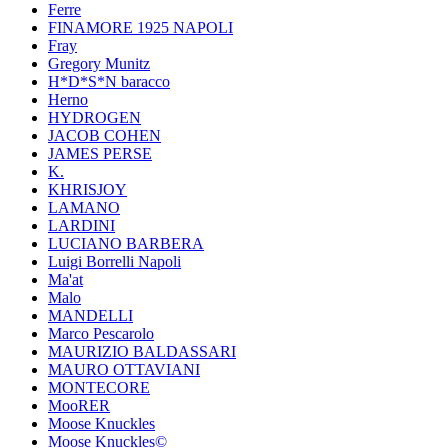
Ferre
FINAMORE 1925 NAPOLI
Fray
Gregory Munitz
H*D*S*N baracco
Herno
HYDROGEN
JACOB COHEN
JAMES PERSE
K.
KHRISJOY
LAMANO
LARDINI
LUCIANO BARBERA
Luigi Borrelli Napoli
Ma'at
Malo
MANDELLI
Marco Pescarolo
MAURIZIO BALDASSARI
MAURO OTTAVIANI
MONTECORE
MooRER
Moose Knuckles
Moose Knuckles©️