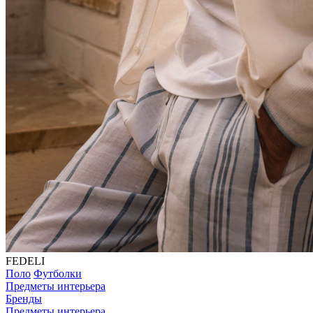
FEDELI
Поло
Футболки
Предметы интерьера
Бренды
Предметы интерьера