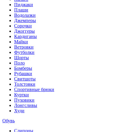
Пиджаки
Плащи
Водолазки
Джемперы
Сорочки
Джоггеры
Кардиганы
Майки
Ветровки
Футболки
Шорты
Поло
Бомберы
Рубашки
Свитшоты
Толстовки
Спортивные брюки
Куртки
Пуховики
Лонгсливы
Худи
Обувь
Слипоны