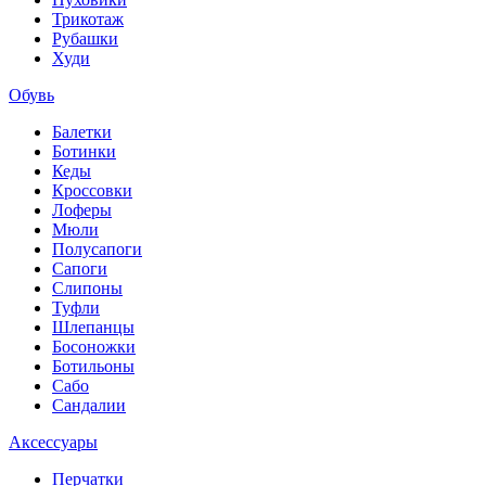
Трикотаж
Рубашки
Худи
Обувь
Балетки
Ботинки
Кеды
Кроссовки
Лоферы
Мюли
Полусапоги
Сапоги
Слипоны
Туфли
Шлепанцы
Босоножки
Ботильоны
Сабо
Сандалии
Аксессуары
Перчатки