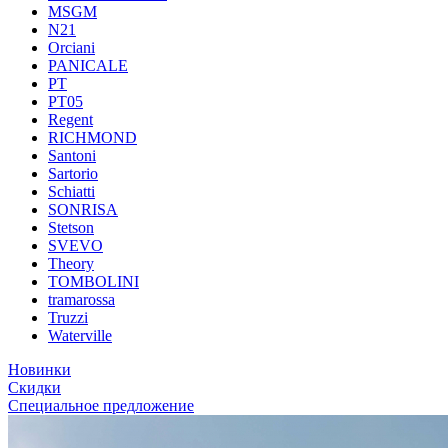
MSGM
N21
Orciani
PANICALE
PT
PT05
Regent
RICHMOND
Santoni
Sartorio
Schiatti
SONRISA
Stetson
SVEVO
Theory
TOMBOLINI
tramarossa
Truzzi
Waterville
Новинки
Скидки
Специальное предложение