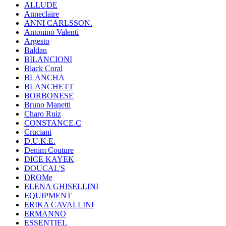
ALLUDE
Anneclaire
ANNI CARLSSON.
Antonino Valenti
Argesto
Baldan
BILANCIONI
Black Coral
BLANCHA
BLANCHETT
BORBONESE
Bruno Manetti
Charo Ruiz
CONSTANCE.C
Cruciani
D.U.K.E.
Denim Couture
DICE KAYEK
DOUCAL'S
DROMe
ELENA GHISELLINI
EQUIPMENT
ERIKA CAVALLINI
ERMANNO
ESSENTIEL