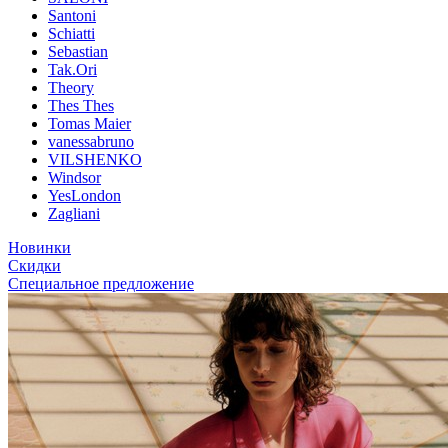
Santoni
Schiatti
Sebastian
Tak.Ori
Theory
Thes Thes
Tomas Maier
vanessabruno
VILSHENKO
Windsor
YesLondon
Zagliani
Новинки
Скидки
Специальное предложение