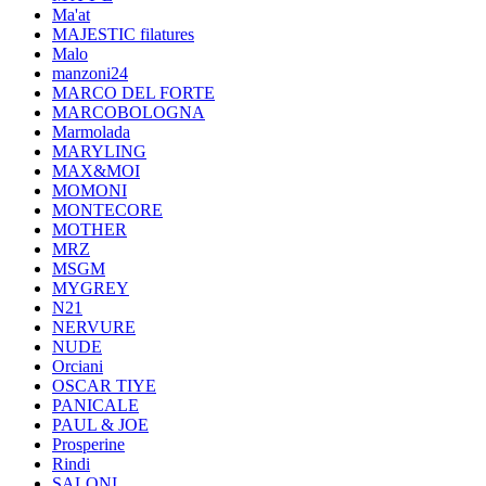
Ma'at
MAJESTIC filatures
Malo
manzoni24
MARCO DEL FORTE
MARCOBOLOGNA
Marmolada
MARYLING
MAX&MOI
MOMONI
MONTECORE
MOTHER
MRZ
MSGM
MYGREY
N21
NERVURE
NUDE
Orciani
OSCAR TIYE
PANICALE
PAUL & JOE
Prosperine
Rindi
SALONI