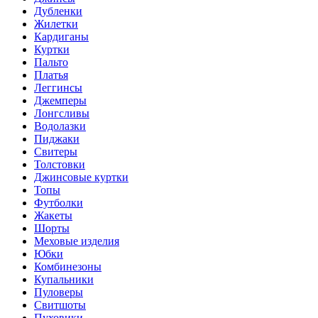
Дубленки
Жилетки
Кардиганы
Куртки
Пальто
Платья
Леггинсы
Джемперы
Лонгсливы
Водолазки
Пиджаки
Свитеры
Толстовки
Джинсовые куртки
Топы
Футболки
Жакеты
Шорты
Меховые изделия
Юбки
Комбинезоны
Купальники
Пуловеры
Свитшоты
Пуховики