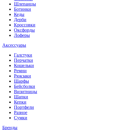
Шлепанцы
Ботинки
Кеды
Дерби
Кроссовки
Оксфорды
Лоферы
Аксессуары
Галстуки
Перчатки
Кошельки
Ремни
Рюкзаки
Шарфы
Бейсболки
Визитницы
Шапки
Кепки
Портфели
Разное
Сумки
Бренды