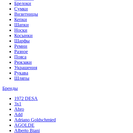
Брелоки
Сумки
Визитницы
Кепки
Шапки
Носки
Косынки
Шарфы
Ремни
Разное
Пояса
Рюкзаки
Украшения
Рукава
Шляпы
Бренды
1972 DESA
3x1
Abro
Add
Adriano Goldschmied
AGOLDE
Alberto Biani