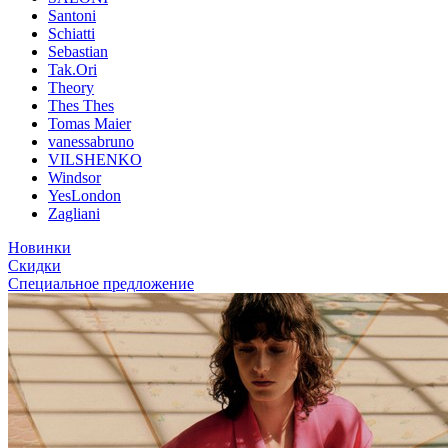
Santoni
Schiatti
Sebastian
Tak.Ori
Theory
Thes Thes
Tomas Maier
vanessabruno
VILSHENKO
Windsor
YesLondon
Zagliani
Новинки
Скидки
Специальное предложение