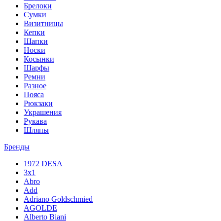
Брелоки
Сумки
Визитницы
Кепки
Шапки
Носки
Косынки
Шарфы
Ремни
Разное
Пояса
Рюкзаки
Украшения
Рукава
Шляпы
Бренды
1972 DESA
3x1
Abro
Add
Adriano Goldschmied
AGOLDE
Alberto Biani