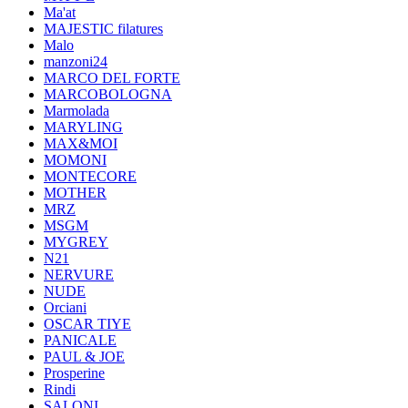
Ma'at
MAJESTIC filatures
Malo
manzoni24
MARCO DEL FORTE
MARCOBOLOGNA
Marmolada
MARYLING
MAX&MOI
MOMONI
MONTECORE
MOTHER
MRZ
MSGM
MYGREY
N21
NERVURE
NUDE
Orciani
OSCAR TIYE
PANICALE
PAUL & JOE
Prosperine
Rindi
SALONI