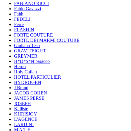
FABIANO RICCI
Fabio Gavazzi
Faith
FEDELI
Ferre
FLASHIN
FORTE COUTURE
FORTE DEI MARMI COUTURE
Giuliana Teso
GRAVITEIGHT
GREYMER
H*D*S*N baracco
Herno
Holy Caftan
HOTEL PARTICULIER
HYDROGEN
J Brand
JACOB COHEN
JAMES PERSE
JOSEPH
Kalliste
KHRISJOY
L'AGENCE
LARDINI
M A T E