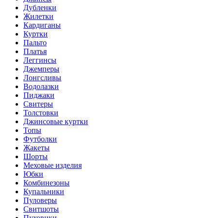
Дубленки
Жилетки
Кардиганы
Куртки
Пальто
Платья
Леггинсы
Джемперы
Лонгсливы
Водолазки
Пиджаки
Свитеры
Толстовки
Джинсовые куртки
Топы
Футболки
Жакеты
Шорты
Меховые изделия
Юбки
Комбинезоны
Купальники
Пуловеры
Свитшоты
Пуховики