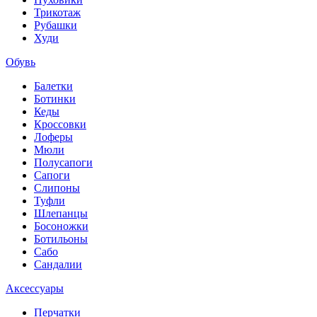
Трикотаж
Рубашки
Худи
Обувь
Балетки
Ботинки
Кеды
Кроссовки
Лоферы
Мюли
Полусапоги
Сапоги
Слипоны
Туфли
Шлепанцы
Босоножки
Ботильоны
Сабо
Сандалии
Аксессуары
Перчатки