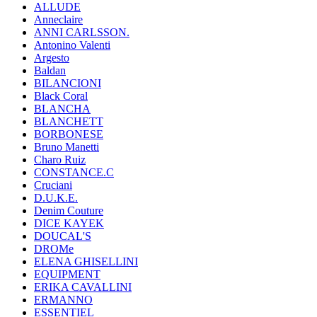
ALLUDE
Anneclaire
ANNI CARLSSON.
Antonino Valenti
Argesto
Baldan
BILANCIONI
Black Coral
BLANCHA
BLANCHETT
BORBONESE
Bruno Manetti
Charo Ruiz
CONSTANCE.C
Cruciani
D.U.K.E.
Denim Couture
DICE KAYEK
DOUCAL'S
DROMe
ELENA GHISELLINI
EQUIPMENT
ERIKA CAVALLINI
ERMANNO
ESSENTIEL