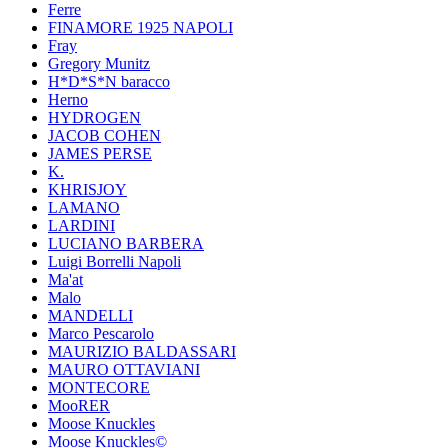
Ferre
FINAMORE 1925 NAPOLI
Fray
Gregory Munitz
H*D*S*N baracco
Herno
HYDROGEN
JACOB COHEN
JAMES PERSE
K.
KHRISJOY
LAMANO
LARDINI
LUCIANO BARBERA
Luigi Borrelli Napoli
Ma'at
Malo
MANDELLI
Marco Pescarolo
MAURIZIO BALDASSARI
MAURO OTTAVIANI
MONTECORE
MooRER
Moose Knuckles
Moose Knuckles©️