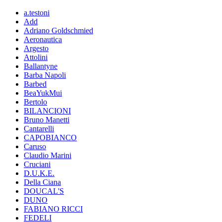
a.testoni
Add
Adriano Goldschmied
Aeronautica
Argesto
Attolini
Ballantyne
Barba Napoli
Barbed
BeaYukMui
Bertolo
BILANCIONI
Bruno Manetti
Cantarelli
CAPOBIANCO
Caruso
Claudio Marini
Cruciani
D.U.K.E.
Della Ciana
DOUCAL'S
DUNO
FABIANO RICCI
FEDELI