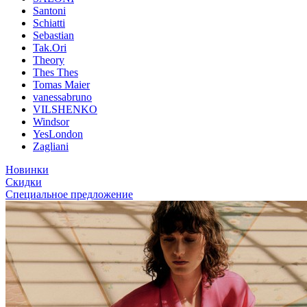
Santoni
Schiatti
Sebastian
Tak.Ori
Theory
Thes Thes
Tomas Maier
vanessabruno
VILSHENKO
Windsor
YesLondon
Zagliani
Новинки
Скидки
Специальное предложение