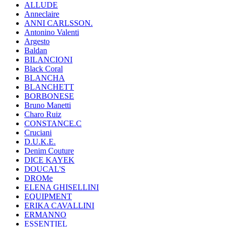
ALLUDE
Anneclaire
ANNI CARLSSON.
Antonino Valenti
Argesto
Baldan
BILANCIONI
Black Coral
BLANCHA
BLANCHETT
BORBONESE
Bruno Manetti
Charo Ruiz
CONSTANCE.C
Cruciani
D.U.K.E.
Denim Couture
DICE KAYEK
DOUCAL'S
DROMe
ELENA GHISELLINI
EQUIPMENT
ERIKA CAVALLINI
ERMANNO
ESSENTIEL