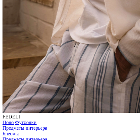
FEDELI
Поло
Футболки
Предметы интерьера
Бренды
Предметы интерьера