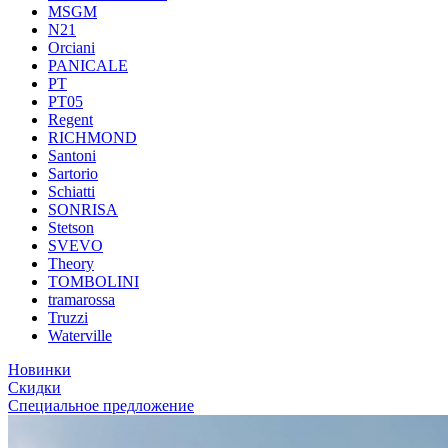
MSGM
N21
Orciani
PANICALE
PT
PT05
Regent
RICHMOND
Santoni
Sartorio
Schiatti
SONRISA
Stetson
SVEVO
Theory
TOMBOLINI
tramarossa
Truzzi
Waterville
Новинки
Скидки
Специальное предложение