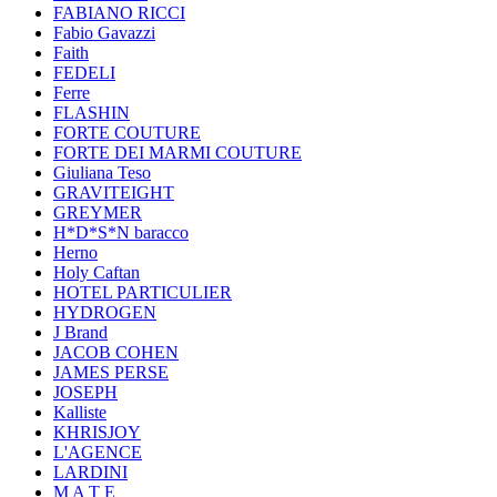
FABIANO RICCI
Fabio Gavazzi
Faith
FEDELI
Ferre
FLASHIN
FORTE COUTURE
FORTE DEI MARMI COUTURE
Giuliana Teso
GRAVITEIGHT
GREYMER
H*D*S*N baracco
Herno
Holy Caftan
HOTEL PARTICULIER
HYDROGEN
J Brand
JACOB COHEN
JAMES PERSE
JOSEPH
Kalliste
KHRISJOY
L'AGENCE
LARDINI
M A T E