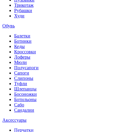
Трикотаж
Рубашки
Худи
Обувь
Балетки
Ботинки
Кеды
Кроссовки
Лоферы
Мюли
Полусапоги
Сапоги
Слипоны
Туфли
Шлепанцы
Босоножки
Ботильоны
Сабо
Сандалии
Аксессуары
Перчатки