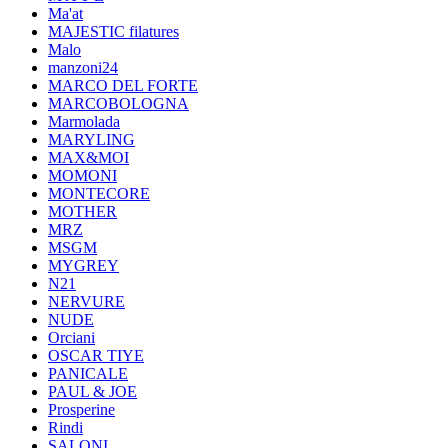
Ma'at
MAJESTIC filatures
Malo
manzoni24
MARCO DEL FORTE
MARCOBOLOGNA
Marmolada
MARYLING
MAX&MOI
MOMONI
MONTECORE
MOTHER
MRZ
MSGM
MYGREY
N21
NERVURE
NUDE
Orciani
OSCAR TIYE
PANICALE
PAUL & JOE
Prosperine
Rindi
SALONI