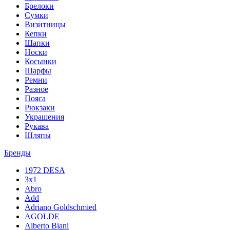
Брелоки
Сумки
Визитницы
Кепки
Шапки
Носки
Косынки
Шарфы
Ремни
Разное
Пояса
Рюкзаки
Украшения
Рукава
Шляпы
Бренды
1972 DESA
3x1
Abro
Add
Adriano Goldschmied
AGOLDE
Alberto Biani