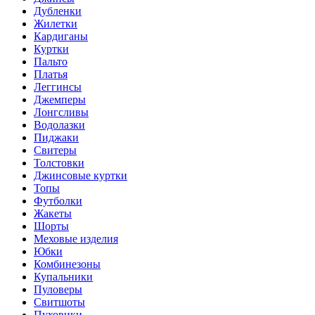
Дубленки
Жилетки
Кардиганы
Куртки
Пальто
Платья
Леггинсы
Джемперы
Лонгсливы
Водолазки
Пиджаки
Свитеры
Толстовки
Джинсовые куртки
Топы
Футболки
Жакеты
Шорты
Меховые изделия
Юбки
Комбинезоны
Купальники
Пуловеры
Свитшоты
Пуховики