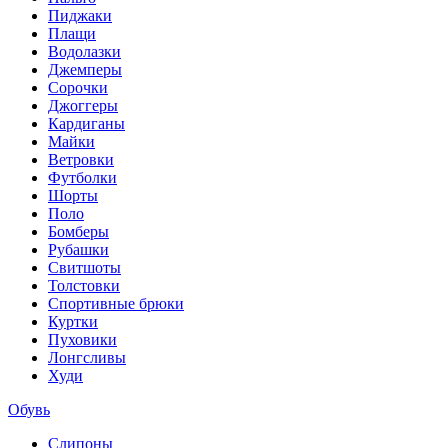
Пиджаки
Плащи
Водолазки
Джемперы
Сорочки
Джоггеры
Кардиганы
Майки
Ветровки
Футболки
Шорты
Поло
Бомберы
Рубашки
Свитшоты
Толстовки
Спортивные брюки
Куртки
Пуховики
Лонгсливы
Худи
Обувь
Слипоны