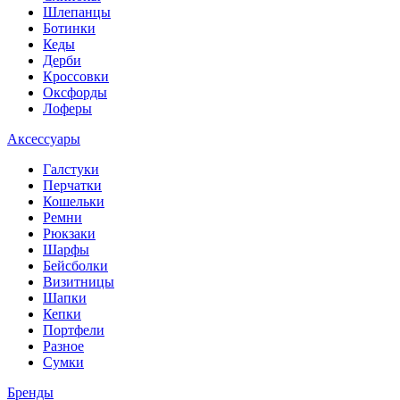
Шлепанцы
Ботинки
Кеды
Дерби
Кроссовки
Оксфорды
Лоферы
Аксессуары
Галстуки
Перчатки
Кошельки
Ремни
Рюкзаки
Шарфы
Бейсболки
Визитницы
Шапки
Кепки
Портфели
Разное
Сумки
Бренды