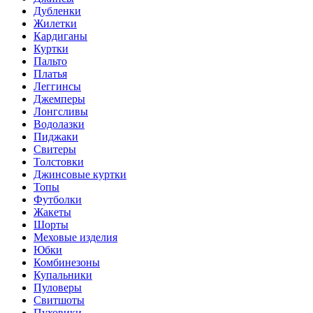
Дубленки
Жилетки
Кардиганы
Куртки
Пальто
Платья
Леггинсы
Джемперы
Лонгсливы
Водолазки
Пиджаки
Свитеры
Толстовки
Джинсовые куртки
Топы
Футболки
Жакеты
Шорты
Меховые изделия
Юбки
Комбинезоны
Купальники
Пуловеры
Свитшоты
Пуховики