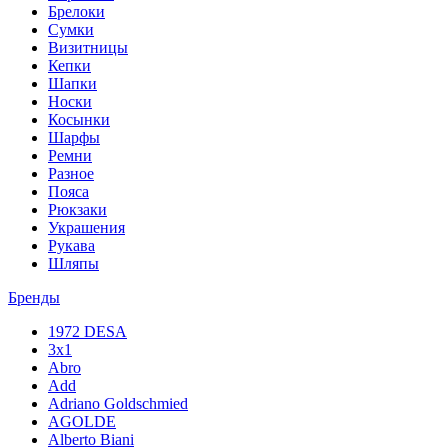
Брелоки
Сумки
Визитницы
Кепки
Шапки
Носки
Косынки
Шарфы
Ремни
Разное
Пояса
Рюкзаки
Украшения
Рукава
Шляпы
Бренды
1972 DESA
3x1
Abro
Add
Adriano Goldschmied
AGOLDE
Alberto Biani