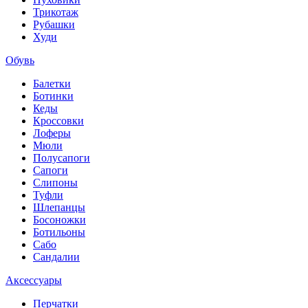
Трикотаж
Рубашки
Худи
Обувь
Балетки
Ботинки
Кеды
Кроссовки
Лоферы
Мюли
Полусапоги
Сапоги
Слипоны
Туфли
Шлепанцы
Босоножки
Ботильоны
Сабо
Сандалии
Аксессуары
Перчатки