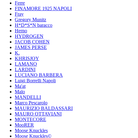
Ferre
FINAMORE 1925 NAPOLI
Fray
Gregory Munitz
H*D*S*N baracco
Herno
HYDROGEN
JACOB COHEN
JAMES PERSE
K.
KHRISJOY
LAMANO
LARDINI
LUCIANO BARBERA
Luigi Borrelli Napoli
Ma'at
Malo
MANDELLI
Marco Pescarolo
MAURIZIO BALDASSARI
MAURO OTTAVIANI
MONTECORE
MooRER
Moose Knuckles
Moose Knuckles©️