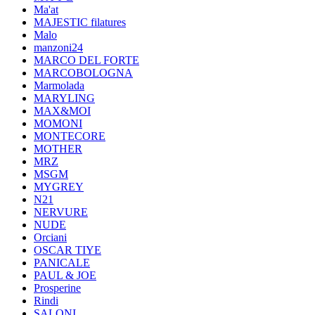
Ma'at
MAJESTIC filatures
Malo
manzoni24
MARCO DEL FORTE
MARCOBOLOGNA
Marmolada
MARYLING
MAX&MOI
MOMONI
MONTECORE
MOTHER
MRZ
MSGM
MYGREY
N21
NERVURE
NUDE
Orciani
OSCAR TIYE
PANICALE
PAUL & JOE
Prosperine
Rindi
SALONI