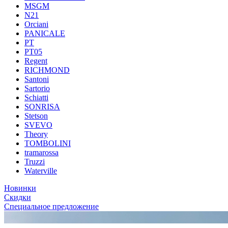
MSGM
N21
Orciani
PANICALE
PT
PT05
Regent
RICHMOND
Santoni
Sartorio
Schiatti
SONRISA
Stetson
SVEVO
Theory
TOMBOLINI
tramarossa
Truzzi
Waterville
Новинки
Скидки
Специальное предложение