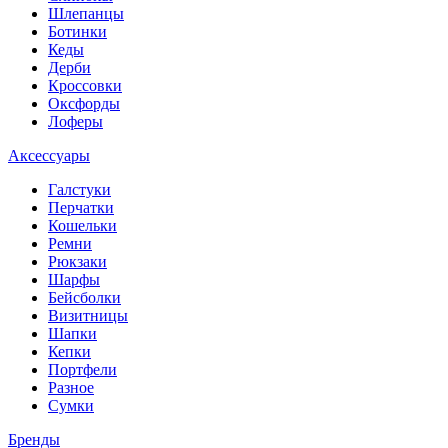
Шлепанцы
Ботинки
Кеды
Дерби
Кроссовки
Оксфорды
Лоферы
Аксессуары
Галстуки
Перчатки
Кошельки
Ремни
Рюкзаки
Шарфы
Бейсболки
Визитницы
Шапки
Кепки
Портфели
Разное
Сумки
Бренды