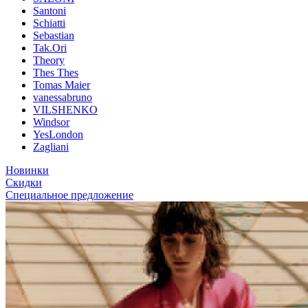
Santoni
Schiatti
Sebastian
Tak.Ori
Theory
Thes Thes
Tomas Maier
vanessabruno
VILSHENKO
Windsor
YesLondon
Zagliani
Новинки
Скидки
Специальное предложение