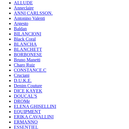
ALLUDE
Anneclaire
ANNI CARLSSON.
Antonino Valenti
Argesto
Baldan
BILANCIONI
Black Coral
BLANCHA
BLANCHETT
BORBONESE
Bruno Manetti
Charo Ruiz
CONSTANCE.C
Cruciani
D.U.K.E.
Denim Couture
DICE KAYEK
DOUCAL'S
DROMe
ELENA GHISELLINI
EQUIPMENT
ERIKA CAVALLINI
ERMANNO
ESSENTIEL