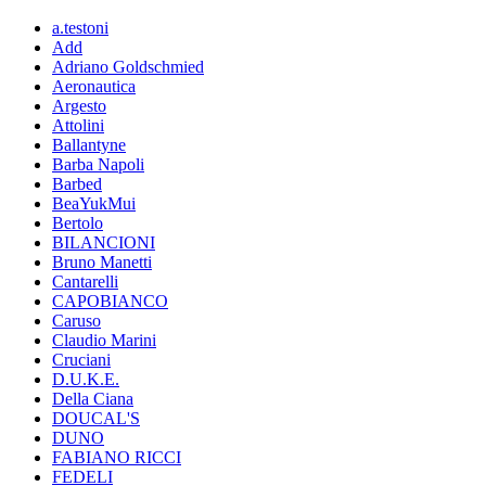
a.testoni
Add
Adriano Goldschmied
Aeronautica
Argesto
Attolini
Ballantyne
Barba Napoli
Barbed
BeaYukMui
Bertolo
BILANCIONI
Bruno Manetti
Cantarelli
CAPOBIANCO
Caruso
Claudio Marini
Cruciani
D.U.K.E.
Della Ciana
DOUCAL'S
DUNO
FABIANO RICCI
FEDELI