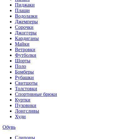
Пиджаки
Плащи
Водолазки
Джемперы
Сорочки
Джоггеры
Кардиганы
Майки
Ветровки
Футболки
Шорты
Поло
Бомберы
Рубашки
Свитшоты
Толстовки
Спортивные брюки
Куртки
Пуховики
Лонгсливы
Худи
Обувь
Слипоны