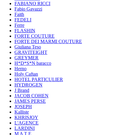
FABIANO RICCI
Fabio Gavazzi
Faith
FEDELI
Ferre
FLASHIN
FORTE COUTURE
FORTE DEI MARMI COUTURE
Giuliana Teso
GRAVITEIGHT
GREYMER
H*D*S*N baracco
Herno
Holy Caftan
HOTEL PARTICULIER
HYDROGEN
J Brand
JACOB COHEN
JAMES PERSE
JOSEPH
Kalliste
KHRISJOY
L'AGENCE
LARDINI
M A T E