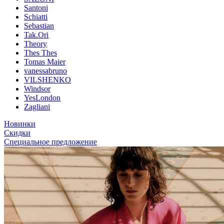
Santoni
Schiatti
Sebastian
Tak.Ori
Theory
Thes Thes
Tomas Maier
vanessabruno
VILSHENKO
Windsor
YesLondon
Zagliani
Новинки
Скидки
Специальное предложение