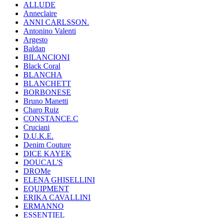
ALLUDE
Anneclaire
ANNI CARLSSON.
Antonino Valenti
Argesto
Baldan
BILANCIONI
Black Coral
BLANCHA
BLANCHETT
BORBONESE
Bruno Manetti
Charo Ruiz
CONSTANCE.C
Cruciani
D.U.K.E.
Denim Couture
DICE KAYEK
DOUCAL'S
DROMe
ELENA GHISELLINI
EQUIPMENT
ERIKA CAVALLINI
ERMANNO
ESSENTIEL