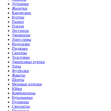
Дубленки
Жилетки
Кардиганы
Куртки
Пальто
Платья
Леггинсы
Джемперы
Лонгсливы
Водолазки
Пиджаки
Свитеры
Толстовки
Джинсовые куртки
Топы
Футболки
Жакеты
Шорты
Меховые изделия
Юбки
Комбинезоны
Купальники
Пуловеры
Свитшоты
Пуховики