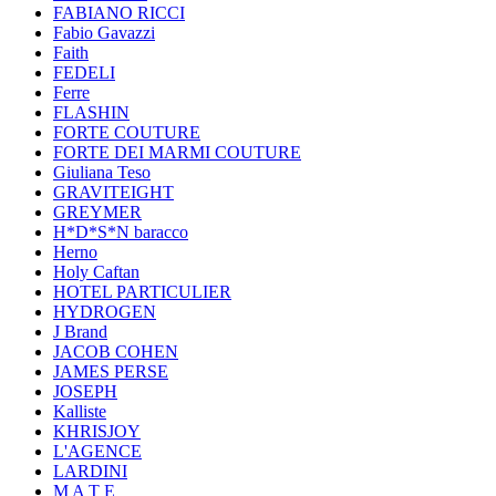
FABIANO RICCI
Fabio Gavazzi
Faith
FEDELI
Ferre
FLASHIN
FORTE COUTURE
FORTE DEI MARMI COUTURE
Giuliana Teso
GRAVITEIGHT
GREYMER
H*D*S*N baracco
Herno
Holy Caftan
HOTEL PARTICULIER
HYDROGEN
J Brand
JACOB COHEN
JAMES PERSE
JOSEPH
Kalliste
KHRISJOY
L'AGENCE
LARDINI
M A T E