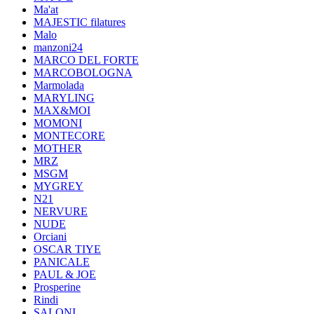
Ma'at
MAJESTIC filatures
Malo
manzoni24
MARCO DEL FORTE
MARCOBOLOGNA
Marmolada
MARYLING
MAX&MOI
MOMONI
MONTECORE
MOTHER
MRZ
MSGM
MYGREY
N21
NERVURE
NUDE
Orciani
OSCAR TIYE
PANICALE
PAUL & JOE
Prosperine
Rindi
SALONI