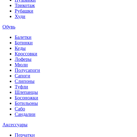
Трикотаж
Рубашки
Худи
Обувь
Балетки
Ботинки
Кеды
Кроссовки
Лоферы
Мюли
Полусапоги
Сапоги
Слипоны
Туфли
Шлепанцы
Босоножки
Ботильоны
Сабо
Сандалии
Аксессуары
Перчатки