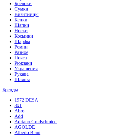
Брелоки
Сумки
Визитницы
Кепки
Шапки
Носки
Косынки
Шарфы
Ремни
Разное
Пояса
Рюкзаки
Украшения
Рукава
Шляпы
Бренды
1972 DESA
3x1
Abro
Add
Adriano Goldschmied
AGOLDE
Alberto Biani