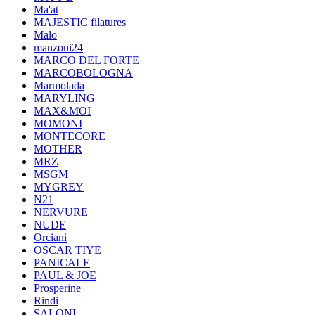
Ma'at
MAJESTIC filatures
Malo
manzoni24
MARCO DEL FORTE
MARCOBOLOGNA
Marmolada
MARYLING
MAX&MOI
MOMONI
MONTECORE
MOTHER
MRZ
MSGM
MYGREY
N21
NERVURE
NUDE
Orciani
OSCAR TIYE
PANICALE
PAUL & JOE
Prosperine
Rindi
SALONI