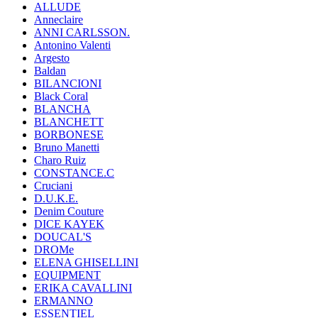
ALLUDE
Anneclaire
ANNI CARLSSON.
Antonino Valenti
Argesto
Baldan
BILANCIONI
Black Coral
BLANCHA
BLANCHETT
BORBONESE
Bruno Manetti
Charo Ruiz
CONSTANCE.C
Cruciani
D.U.K.E.
Denim Couture
DICE KAYEK
DOUCAL'S
DROMe
ELENA GHISELLINI
EQUIPMENT
ERIKA CAVALLINI
ERMANNO
ESSENTIEL