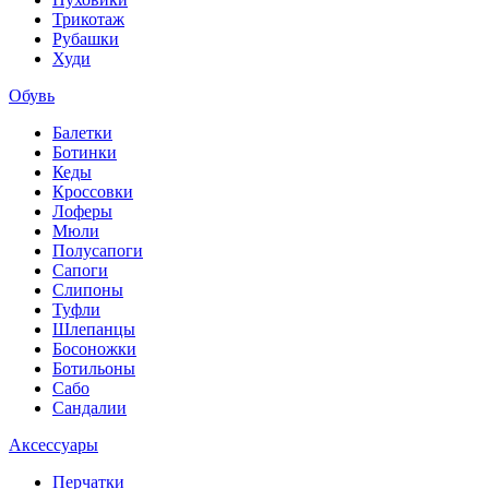
Трикотаж
Рубашки
Худи
Обувь
Балетки
Ботинки
Кеды
Кроссовки
Лоферы
Мюли
Полусапоги
Сапоги
Слипоны
Туфли
Шлепанцы
Босоножки
Ботильоны
Сабо
Сандалии
Аксессуары
Перчатки