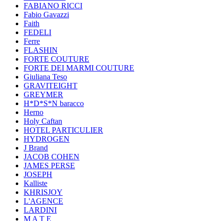
FABIANO RICCI
Fabio Gavazzi
Faith
FEDELI
Ferre
FLASHIN
FORTE COUTURE
FORTE DEI MARMI COUTURE
Giuliana Teso
GRAVITEIGHT
GREYMER
H*D*S*N baracco
Herno
Holy Caftan
HOTEL PARTICULIER
HYDROGEN
J Brand
JACOB COHEN
JAMES PERSE
JOSEPH
Kalliste
KHRISJOY
L'AGENCE
LARDINI
M A T E