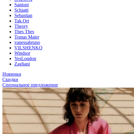
Santoni
Schiatti
Sebastian
Tak.Ori
Theory
Thes Thes
Tomas Maier
vanessabruno
VILSHENKO
Windsor
YesLondon
Zagliani
Новинки
Скидки
Специальное предложение