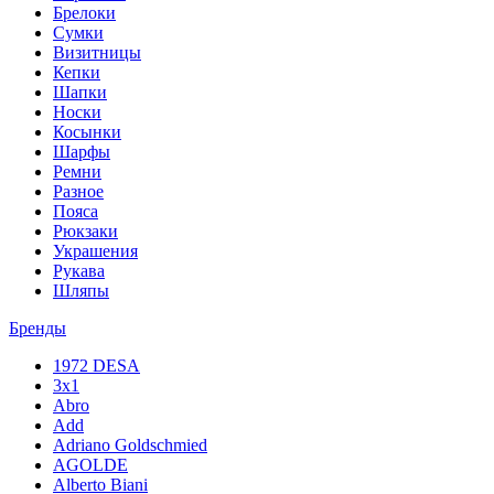
Брелоки
Сумки
Визитницы
Кепки
Шапки
Носки
Косынки
Шарфы
Ремни
Разное
Пояса
Рюкзаки
Украшения
Рукава
Шляпы
Бренды
1972 DESA
3x1
Abro
Add
Adriano Goldschmied
AGOLDE
Alberto Biani