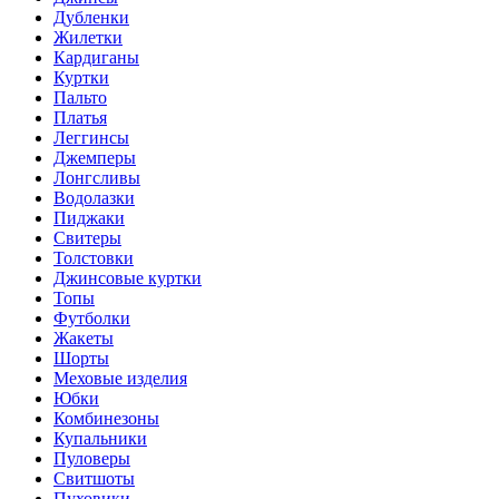
Дубленки
Жилетки
Кардиганы
Куртки
Пальто
Платья
Леггинсы
Джемперы
Лонгсливы
Водолазки
Пиджаки
Свитеры
Толстовки
Джинсовые куртки
Топы
Футболки
Жакеты
Шорты
Меховые изделия
Юбки
Комбинезоны
Купальники
Пуловеры
Свитшоты
Пуховики