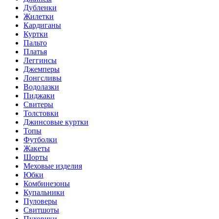
Дубленки
Жилетки
Кардиганы
Куртки
Пальто
Платья
Леггинсы
Джемперы
Лонгсливы
Водолазки
Пиджаки
Свитеры
Толстовки
Джинсовые куртки
Топы
Футболки
Жакеты
Шорты
Меховые изделия
Юбки
Комбинезоны
Купальники
Пуловеры
Свитшоты
Пуховики