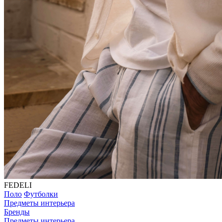
FEDELI
Поло
Футболки
Предметы интерьера
Бренды
Предметы интерьера