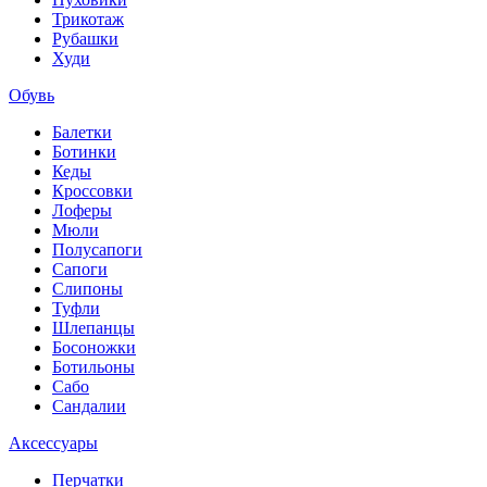
Трикотаж
Рубашки
Худи
Обувь
Балетки
Ботинки
Кеды
Кроссовки
Лоферы
Мюли
Полусапоги
Сапоги
Слипоны
Туфли
Шлепанцы
Босоножки
Ботильоны
Сабо
Сандалии
Аксессуары
Перчатки