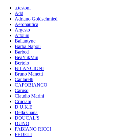
a.testoni
Add
Adriano Goldschmied
Aeronautica
Argesto
Attolini
Ballantyne
Barba Napoli
Barbed
BeaYukMui
Bertolo
BILANCIONI
Bruno Manetti
Cantarelli
CAPOBIANCO
Caruso
Claudio Marini
Cruciani
D.U.K.E.
Della Ciana
DOUCAL'S
DUNO
FABIANO RICCI
FEDELI