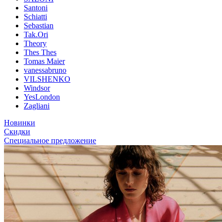
Santoni
Schiatti
Sebastian
Tak.Ori
Theory
Thes Thes
Tomas Maier
vanessabruno
VILSHENKO
Windsor
YesLondon
Zagliani
Новинки
Скидки
Специальное предложение