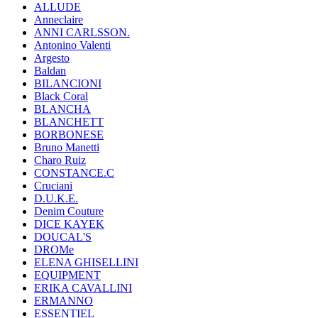
ALLUDE
Anneclaire
ANNI CARLSSON.
Antonino Valenti
Argesto
Baldan
BILANCIONI
Black Coral
BLANCHA
BLANCHETT
BORBONESE
Bruno Manetti
Charo Ruiz
CONSTANCE.C
Cruciani
D.U.K.E.
Denim Couture
DICE KAYEK
DOUCAL'S
DROMe
ELENA GHISELLINI
EQUIPMENT
ERIKA CAVALLINI
ERMANNO
ESSENTIEL