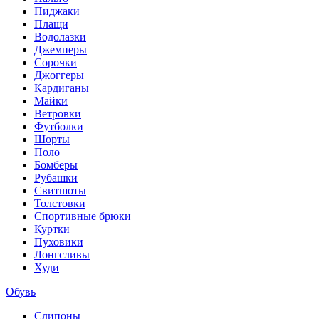
Пиджаки
Плащи
Водолазки
Джемперы
Сорочки
Джоггеры
Кардиганы
Майки
Ветровки
Футболки
Шорты
Поло
Бомберы
Рубашки
Свитшоты
Толстовки
Спортивные брюки
Куртки
Пуховики
Лонгсливы
Худи
Обувь
Слипоны