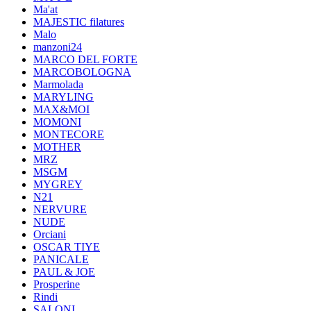
Ma'at
MAJESTIC filatures
Malo
manzoni24
MARCO DEL FORTE
MARCOBOLOGNA
Marmolada
MARYLING
MAX&MOI
MOMONI
MONTECORE
MOTHER
MRZ
MSGM
MYGREY
N21
NERVURE
NUDE
Orciani
OSCAR TIYE
PANICALE
PAUL & JOE
Prosperine
Rindi
SALONI