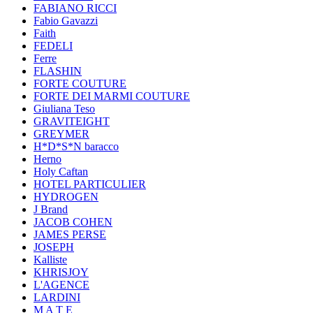
FABIANO RICCI
Fabio Gavazzi
Faith
FEDELI
Ferre
FLASHIN
FORTE COUTURE
FORTE DEI MARMI COUTURE
Giuliana Teso
GRAVITEIGHT
GREYMER
H*D*S*N baracco
Herno
Holy Caftan
HOTEL PARTICULIER
HYDROGEN
J Brand
JACOB COHEN
JAMES PERSE
JOSEPH
Kalliste
KHRISJOY
L'AGENCE
LARDINI
M A T E