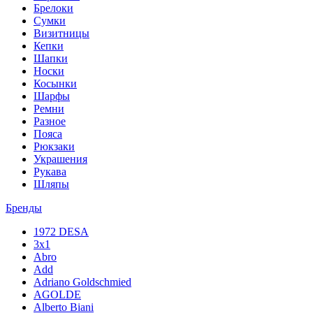
Брелоки
Сумки
Визитницы
Кепки
Шапки
Носки
Косынки
Шарфы
Ремни
Разное
Пояса
Рюкзаки
Украшения
Рукава
Шляпы
Бренды
1972 DESA
3x1
Abro
Add
Adriano Goldschmied
AGOLDE
Alberto Biani