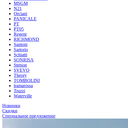
MSGM
N21
Orciani
PANICALE
PT
PT05
Regent
RICHMOND
Santoni
Sartorio
Schiatti
SONRISA
Stetson
SVEVO
Theory
TOMBOLINI
tramarossa
Truzzi
Waterville
Новинки
Скидки
Специальное предложение