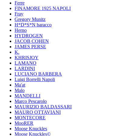
Ferre
FINAMORE 1925 NAPOLI
Fray
Gregory Munitz
H*D*S*N baracco
Herno
HYDROGEN
JACOB COHEN
JAMES PERSE
K.
KHRISJOY
LAMANO
LARDINI
LUCIANO BARBERA
Luigi Borrelli Napoli
Ma'at
Malo
MANDELLI
Marco Pescarolo
MAURIZIO BALDASSARI
MAURO OTTAVIANI
MONTECORE
MooRER
Moose Knuckles
Moose Knuckles©️