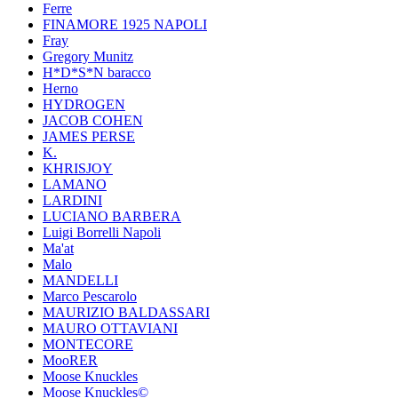
Ferre
FINAMORE 1925 NAPOLI
Fray
Gregory Munitz
H*D*S*N baracco
Herno
HYDROGEN
JACOB COHEN
JAMES PERSE
K.
KHRISJOY
LAMANO
LARDINI
LUCIANO BARBERA
Luigi Borrelli Napoli
Ma'at
Malo
MANDELLI
Marco Pescarolo
MAURIZIO BALDASSARI
MAURO OTTAVIANI
MONTECORE
MooRER
Moose Knuckles
Moose Knuckles©️