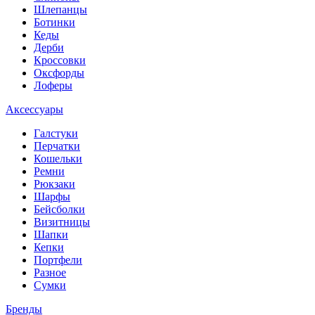
Шлепанцы
Ботинки
Кеды
Дерби
Кроссовки
Оксфорды
Лоферы
Аксессуары
Галстуки
Перчатки
Кошельки
Ремни
Рюкзаки
Шарфы
Бейсболки
Визитницы
Шапки
Кепки
Портфели
Разное
Сумки
Бренды