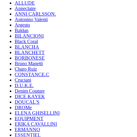
ALLUDE
Anneclaire
ANNI CARLSSON.
Antonino Valenti
Argesto
Baldan
BILANCIONI
Black Coral
BLANCHA
BLANCHETT
BORBONESE
Bruno Manetti
Charo Ruiz
CONSTANCE.C
Cruciani
D.U.K.E.
Denim Couture
DICE KAYEK
DOUCAL'S
DROMe
ELENA GHISELLINI
EQUIPMENT
ERIKA CAVALLINI
ERMANNO
ESSENTIEL