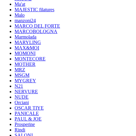
Ma'at
MAJESTIC filatures
Malo
manzoni24
MARCO DEL FORTE
MARCOBOLOGNA
Marmolada
MARYLING
MAX&MOI
MOMONI
MONTECORE
MOTHER
MRZ
MSGM
MYGREY
N21
NERVURE
NUDE
Orciani
OSCAR TIYE
PANICALE
PAUL & JOE
Prosperine
Rindi
SALONI