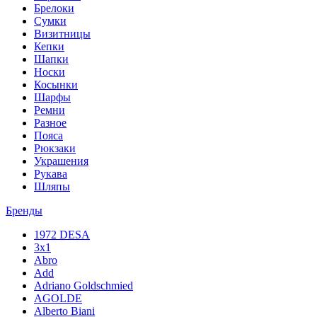
Брелоки
Сумки
Визитницы
Кепки
Шапки
Носки
Косынки
Шарфы
Ремни
Разное
Пояса
Рюкзаки
Украшения
Рукава
Шляпы
Бренды
1972 DESA
3x1
Abro
Add
Adriano Goldschmied
AGOLDE
Alberto Biani