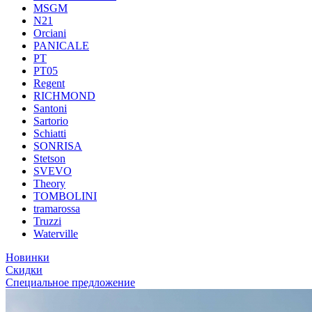
MSGM
N21
Orciani
PANICALE
PT
PT05
Regent
RICHMOND
Santoni
Sartorio
Schiatti
SONRISA
Stetson
SVEVO
Theory
TOMBOLINI
tramarossa
Truzzi
Waterville
Новинки
Скидки
Специальное предложение