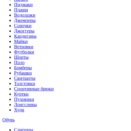
Пиджаки
Плащи
Водолазки
Джемперы
Сорочки
Джоггеры
Кардиганы
Майки
Ветровки
Футболки
Шорты
Поло
Бомберы
Рубашки
Свитшоты
Толстовки
Спортивные брюки
Куртки
Пуховики
Лонгсливы
Худи
Обувь
Слипоны