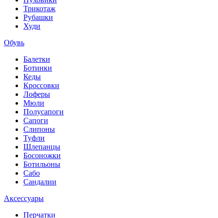
Трикотаж
Рубашки
Худи
Обувь
Балетки
Ботинки
Кеды
Кроссовки
Лоферы
Мюли
Полусапоги
Сапоги
Слипоны
Туфли
Шлепанцы
Босоножки
Ботильоны
Сабо
Сандалии
Аксессуары
Перчатки