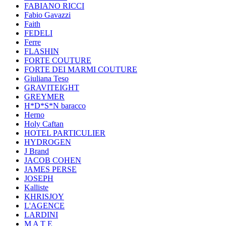
FABIANO RICCI
Fabio Gavazzi
Faith
FEDELI
Ferre
FLASHIN
FORTE COUTURE
FORTE DEI MARMI COUTURE
Giuliana Teso
GRAVITEIGHT
GREYMER
H*D*S*N baracco
Herno
Holy Caftan
HOTEL PARTICULIER
HYDROGEN
J Brand
JACOB COHEN
JAMES PERSE
JOSEPH
Kalliste
KHRISJOY
L'AGENCE
LARDINI
M A T E