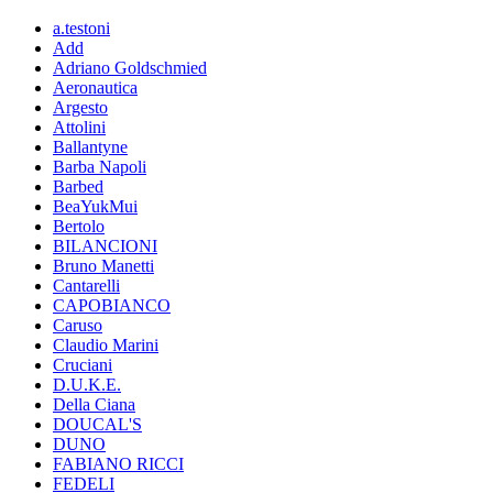
a.testoni
Add
Adriano Goldschmied
Aeronautica
Argesto
Attolini
Ballantyne
Barba Napoli
Barbed
BeaYukMui
Bertolo
BILANCIONI
Bruno Manetti
Cantarelli
CAPOBIANCO
Caruso
Claudio Marini
Cruciani
D.U.K.E.
Della Ciana
DOUCAL'S
DUNO
FABIANO RICCI
FEDELI