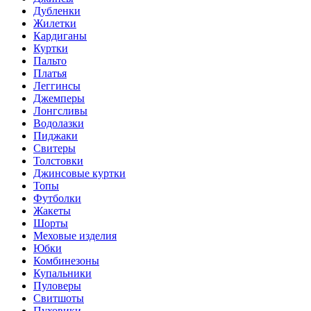
Дубленки
Жилетки
Кардиганы
Куртки
Пальто
Платья
Леггинсы
Джемперы
Лонгсливы
Водолазки
Пиджаки
Свитеры
Толстовки
Джинсовые куртки
Топы
Футболки
Жакеты
Шорты
Меховые изделия
Юбки
Комбинезоны
Купальники
Пуловеры
Свитшоты
Пуховики