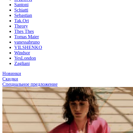
Santoni
Schiatti
Sebastian
Tak.Ori
Theory
Thes Thes
Tomas Maier
vanessabruno
VILSHENKO
Windsor
YesLondon
Zagliani
Новинки
Скидки
Специальное предложение