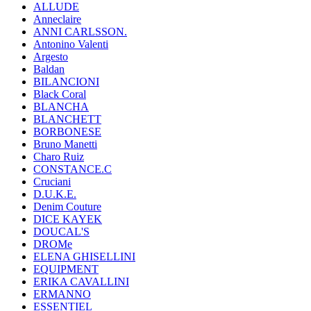
ALLUDE
Anneclaire
ANNI CARLSSON.
Antonino Valenti
Argesto
Baldan
BILANCIONI
Black Coral
BLANCHA
BLANCHETT
BORBONESE
Bruno Manetti
Charo Ruiz
CONSTANCE.C
Cruciani
D.U.K.E.
Denim Couture
DICE KAYEK
DOUCAL'S
DROMe
ELENA GHISELLINI
EQUIPMENT
ERIKA CAVALLINI
ERMANNO
ESSENTIEL