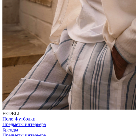
FEDELI
Поло
Футболки
Предметы интерьера
Бренды
Предметы интерьера