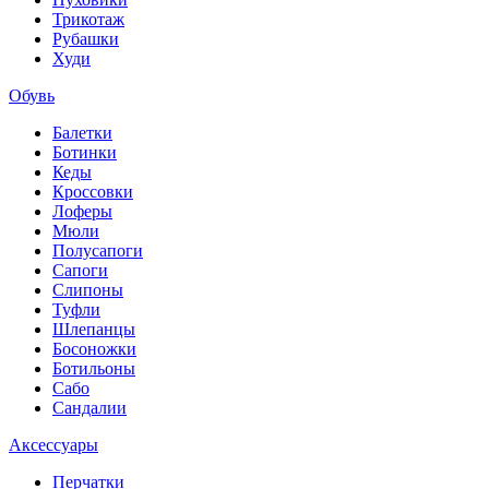
Трикотаж
Рубашки
Худи
Обувь
Балетки
Ботинки
Кеды
Кроссовки
Лоферы
Мюли
Полусапоги
Сапоги
Слипоны
Туфли
Шлепанцы
Босоножки
Ботильоны
Сабо
Сандалии
Аксессуары
Перчатки