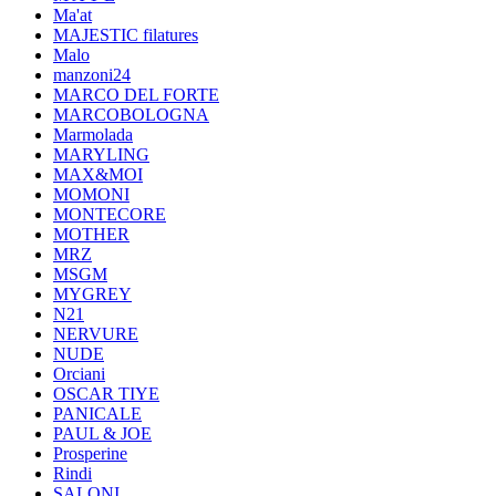
Ma'at
MAJESTIC filatures
Malo
manzoni24
MARCO DEL FORTE
MARCOBOLOGNA
Marmolada
MARYLING
MAX&MOI
MOMONI
MONTECORE
MOTHER
MRZ
MSGM
MYGREY
N21
NERVURE
NUDE
Orciani
OSCAR TIYE
PANICALE
PAUL & JOE
Prosperine
Rindi
SALONI