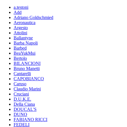
a.testoni
Add
Adriano Goldschmied
Aeronautica
Argesto
Attolini
Ballantyne
Barba Napoli
Barbed
BeaYukMui
Bertolo
BILANCIONI
Bruno Manetti
Cantarelli
CAPOBIANCO
Caruso
Claudio Marini
Cruciani
D.U.K.E.
Della Ciana
DOUCAL'S
DUNO
FABIANO RICCI
FEDELI