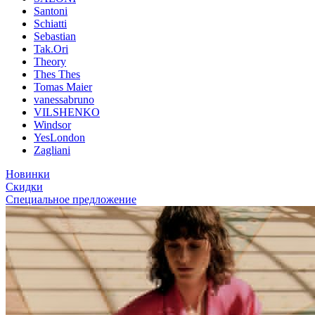
Santoni
Schiatti
Sebastian
Tak.Ori
Theory
Thes Thes
Tomas Maier
vanessabruno
VILSHENKO
Windsor
YesLondon
Zagliani
Новинки
Скидки
Специальное предложение