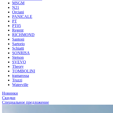
MSGM
N21
Orciani
PANICALE
PT
PT05
Regent
RICHMOND
Santoni
Sartorio
Schiatti
SONRISA
Stetson
SVEVO
Theory
TOMBOLINI
tramarossa
Truzzi
Waterville
Новинки
Скидки
Специальное предложение