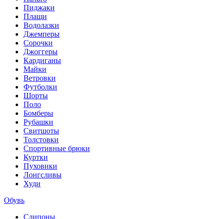
Пиджаки
Плащи
Водолазки
Джемперы
Сорочки
Джоггеры
Кардиганы
Майки
Ветровки
Футболки
Шорты
Поло
Бомберы
Рубашки
Свитшоты
Толстовки
Спортивные брюки
Куртки
Пуховики
Лонгсливы
Худи
Обувь
Слипоны