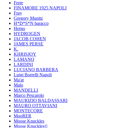
Ferre
FINAMORE 1925 NAPOLI
Fray
Gregory Munitz
H*D*S*N baracco
Herno
HYDROGEN
JACOB COHEN
JAMES PERSE
K.
KHRISJOY
LAMANO
LARDINI
LUCIANO BARBERA
Luigi Borrelli Napoli
Ma'at
Malo
MANDELLI
Marco Pescarolo
MAURIZIO BALDASSARI
MAURO OTTAVIANI
MONTECORE
MooRER
Moose Knuckles
Moose Knuckles©️