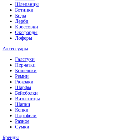
Шлепанцы
Ботинки
Кеды
Дерби
Кроссовки
Оксфорды
Лоферы
Аксессуары
Галстуки
Перчатки
Кошельки
Ремни
Рюкзаки
Шарфы
Бейсболки
Визитницы
Шапки
Кепки
Портфели
Разное
Сумки
Бренды