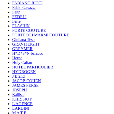
FABIANO RICCI
Fabio Gavazzi
Faith
FEDELI
Ferre
FLASHIN
FORTE COUTURE
FORTE DEI MARMI COUTURE
Giuliana Teso
GRAVITEIGHT
GREYMER
H*D*S*N baracco
Herno
Holy Caftan
HOTEL PARTICULIER
HYDROGEN
J Brand
JACOB COHEN
JAMES PERSE
JOSEPH
Kalliste
KHRISJOY
L'AGENCE
LARDINI
M A T E