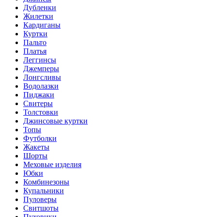
Дубленки
Жилетки
Кардиганы
Куртки
Пальто
Платья
Леггинсы
Джемперы
Лонгсливы
Водолазки
Пиджаки
Свитеры
Толстовки
Джинсовые куртки
Топы
Футболки
Жакеты
Шорты
Меховые изделия
Юбки
Комбинезоны
Купальники
Пуловеры
Свитшоты
Пуховики