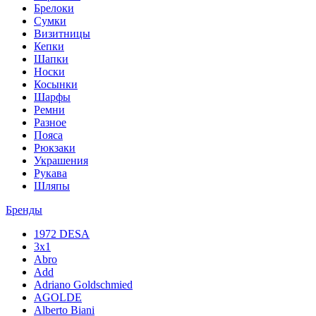
Брелоки
Сумки
Визитницы
Кепки
Шапки
Носки
Косынки
Шарфы
Ремни
Разное
Пояса
Рюкзаки
Украшения
Рукава
Шляпы
Бренды
1972 DESA
3x1
Abro
Add
Adriano Goldschmied
AGOLDE
Alberto Biani