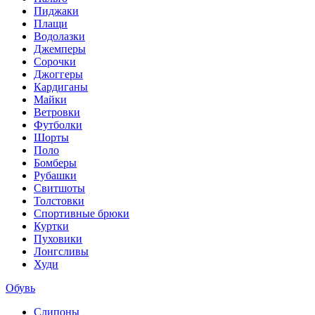
Пиджаки
Плащи
Водолазки
Джемперы
Сорочки
Джоггеры
Кардиганы
Майки
Ветровки
Футболки
Шорты
Поло
Бомберы
Рубашки
Свитшоты
Толстовки
Спортивные брюки
Куртки
Пуховики
Лонгсливы
Худи
Обувь
Слипоны