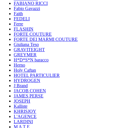
FABIANO RICCI
Fabio Gavazzi
Faith
FEDELI
Ferre
FLASHIN
FORTE COUTURE
FORTE DEI MARMI COUTURE
Giuliana Teso
GRAVITEIGHT
GREYMER
H*D*S*N baracco
Herno
Holy Caftan
HOTEL PARTICULIER
HYDROGEN
J Brand
JACOB COHEN
JAMES PERSE
JOSEPH
Kalliste
KHRISJOY
L'AGENCE
LARDINI
M A T E