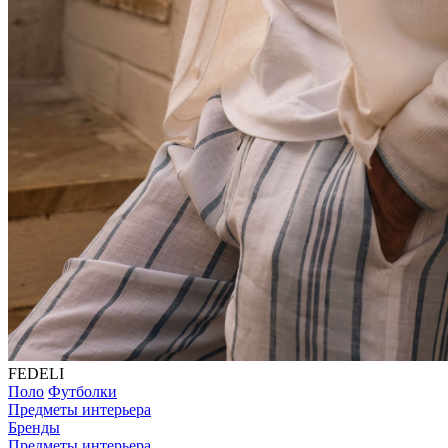
FEDELI
Поло
Футболки
Предметы интерьера
Бренды
Предметы интерьера