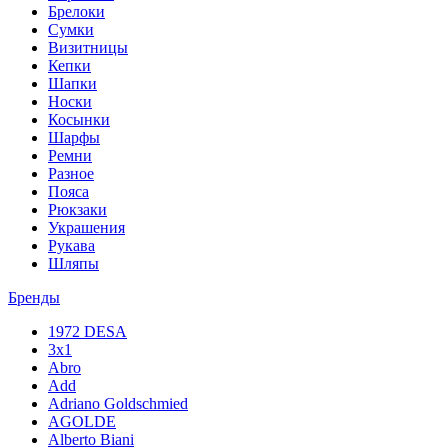
Брелоки
Сумки
Визитницы
Кепки
Шапки
Носки
Косынки
Шарфы
Ремни
Разное
Пояса
Рюкзаки
Украшения
Рукава
Шляпы
Бренды
1972 DESA
3x1
Abro
Add
Adriano Goldschmied
AGOLDE
Alberto Biani