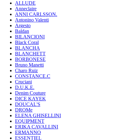
ALLUDE
Anneclaire
ANNI CARLSSON.
Antonino Valenti
Argesto
Baldan
BILANCIONI
Black Coral
BLANCHA
BLANCHETT
BORBONESE
Bruno Manetti
Charo Ruiz
CONSTANCE.C
Cruciani
D.U.K.E.
Denim Couture
DICE KAYEK
DOUCAL'S
DROMe
ELENA GHISELLINI
EQUIPMENT
ERIKA CAVALLINI
ERMANNO
ESSENTIEL