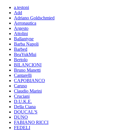
a.testoni
Add
Adriano Goldschmied
Aeronautica
Argesto
Attolini
Ballantyne
Barba Napoli
Barbed
BeaYukMui
Bertolo
BILANCIONI
Bruno Manetti
Cantarelli
CAPOBIANCO
Caruso
Claudio Marini
Cruciani
D.U.K.E.
Della Ciana
DOUCAL'S
DUNO
FABIANO RICCI
FEDELI