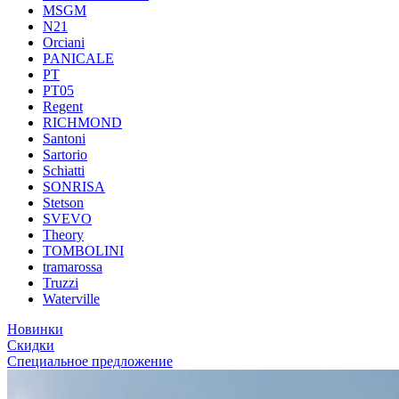
MSGM
N21
Orciani
PANICALE
PT
PT05
Regent
RICHMOND
Santoni
Sartorio
Schiatti
SONRISA
Stetson
SVEVO
Theory
TOMBOLINI
tramarossa
Truzzi
Waterville
Новинки
Скидки
Специальное предложение