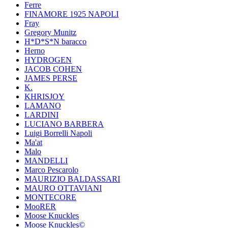
Ferre
FINAMORE 1925 NAPOLI
Fray
Gregory Munitz
H*D*S*N baracco
Herno
HYDROGEN
JACOB COHEN
JAMES PERSE
K.
KHRISJOY
LAMANO
LARDINI
LUCIANO BARBERA
Luigi Borrelli Napoli
Ma'at
Malo
MANDELLI
Marco Pescarolo
MAURIZIO BALDASSARI
MAURO OTTAVIANI
MONTECORE
MooRER
Moose Knuckles
Moose Knuckles©️