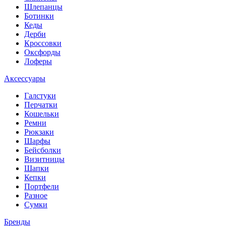
Шлепанцы
Ботинки
Кеды
Дерби
Кроссовки
Оксфорды
Лоферы
Аксессуары
Галстуки
Перчатки
Кошельки
Ремни
Рюкзаки
Шарфы
Бейсболки
Визитницы
Шапки
Кепки
Портфели
Разное
Сумки
Бренды