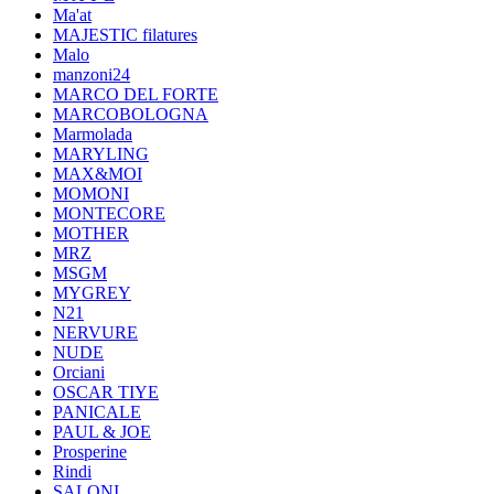
Ma'at
MAJESTIC filatures
Malo
manzoni24
MARCO DEL FORTE
MARCOBOLOGNA
Marmolada
MARYLING
MAX&MOI
MOMONI
MONTECORE
MOTHER
MRZ
MSGM
MYGREY
N21
NERVURE
NUDE
Orciani
OSCAR TIYE
PANICALE
PAUL & JOE
Prosperine
Rindi
SALONI