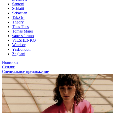
Santoni
Schiatti
Sebastian
Tak.Ori
Theory
Thes Thes
Tomas Maier
vanessabruno
VILSHENKO
Windsor
YesLondon
Zagliani
Новинки
Скидки
Специальное предложение