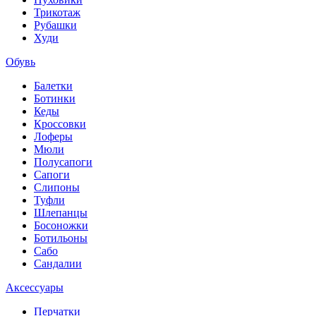
Трикотаж
Рубашки
Худи
Обувь
Балетки
Ботинки
Кеды
Кроссовки
Лоферы
Мюли
Полусапоги
Сапоги
Слипоны
Туфли
Шлепанцы
Босоножки
Ботильоны
Сабо
Сандалии
Аксессуары
Перчатки