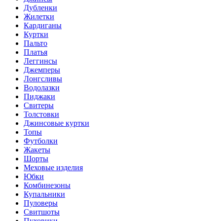
Дубленки
Жилетки
Кардиганы
Куртки
Пальто
Платья
Леггинсы
Джемперы
Лонгсливы
Водолазки
Пиджаки
Свитеры
Толстовки
Джинсовые куртки
Топы
Футболки
Жакеты
Шорты
Меховые изделия
Юбки
Комбинезоны
Купальники
Пуловеры
Свитшоты
Пуховики