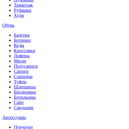
Трикотаж
Рубашки
Худи
Обувь
Балетки
Ботинки
Кеды
Кроссовки
Лоферы
Мюли
Полусапоги
Сапоги
Слипоны
Туфли
Шлепанцы
Босоножки
Ботильоны
Сабо
Сандалии
Аксессуары
Перчатки