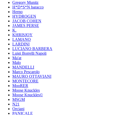
Gregory Munitz
H*D*S*N baracco
Herno
HYDROGEN
JACOB COHEN
JAMES PERSE
K.
KHRISJOY
LAMANO
LARDINI
LUCIANO BARBERA
Luigi Borrelli Napoli
Ma'at
Malo
MANDELLI
Marco Pescarolo
MAURO OTTAVIANI
MONTECORE
MooRER
Moose Knuckles
Moose Knuckles©️
MSGM
N21
Orciani
PANICALE