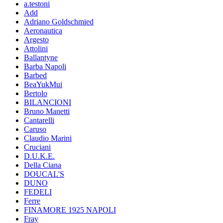
a.testoni
Add
Adriano Goldschmied
Aeronautica
Argesto
Attolini
Ballantyne
Barba Napoli
Barbed
BeaYukMui
Bertolo
BILANCIONI
Bruno Manetti
Cantarelli
Caruso
Claudio Marini
Cruciani
D.U.K.E.
Della Ciana
DOUCAL'S
DUNO
FEDELI
Ferre
FINAMORE 1925 NAPOLI
Fray