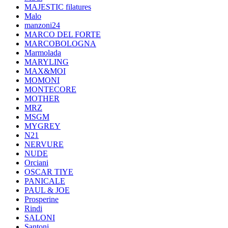
MAJESTIC filatures
Malo
manzoni24
MARCO DEL FORTE
MARCOBOLOGNA
Marmolada
MARYLING
MAX&MOI
MOMONI
MONTECORE
MOTHER
MRZ
MSGM
MYGREY
N21
NERVURE
NUDE
Orciani
OSCAR TIYE
PANICALE
PAUL & JOE
Prosperine
Rindi
SALONI
Santoni