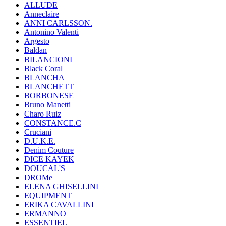
ALLUDE
Anneclaire
ANNI CARLSSON.
Antonino Valenti
Argesto
Baldan
BILANCIONI
Black Coral
BLANCHA
BLANCHETT
BORBONESE
Bruno Manetti
Charo Ruiz
CONSTANCE.C
Cruciani
D.U.K.E.
Denim Couture
DICE KAYEK
DOUCAL'S
DROMe
ELENA GHISELLINI
EQUIPMENT
ERIKA CAVALLINI
ERMANNO
ESSENTIEL