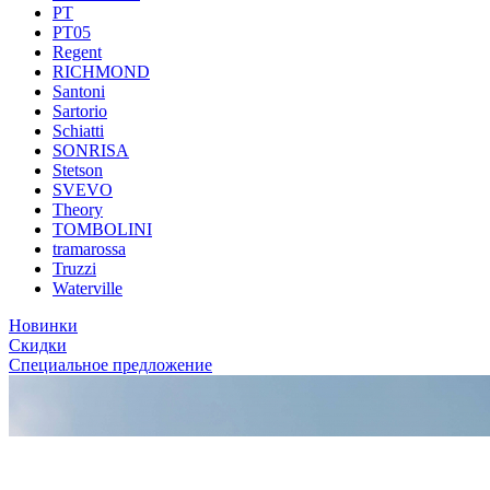
PT
PT05
Regent
RICHMOND
Santoni
Sartorio
Schiatti
SONRISA
Stetson
SVEVO
Theory
TOMBOLINI
tramarossa
Truzzi
Waterville
Новинки
Скидки
Специальное предложение