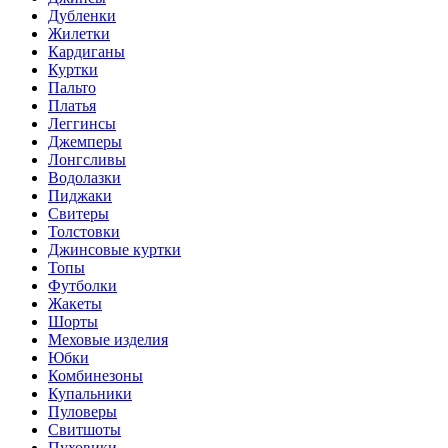
Дубленки
Жилетки
Кардиганы
Куртки
Пальто
Платья
Леггинсы
Джемперы
Лонгсливы
Водолазки
Пиджаки
Свитеры
Толстовки
Джинсовые куртки
Топы
Футболки
Жакеты
Шорты
Меховые изделия
Юбки
Комбинезоны
Купальники
Пуловеры
Свитшоты
Пуховики