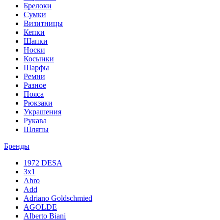
Брелоки
Сумки
Визитницы
Кепки
Шапки
Носки
Косынки
Шарфы
Ремни
Разное
Пояса
Рюкзаки
Украшения
Рукава
Шляпы
Бренды
1972 DESA
3x1
Abro
Add
Adriano Goldschmied
AGOLDE
Alberto Biani