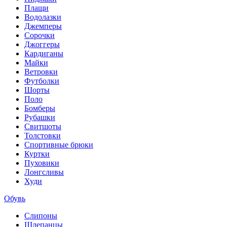
Плащи
Водолазки
Джемперы
Сорочки
Джоггеры
Кардиганы
Майки
Ветровки
Футболки
Шорты
Поло
Бомберы
Рубашки
Свитшоты
Толстовки
Спортивные брюки
Куртки
Пуховики
Лонгсливы
Худи
Обувь
Слипоны
Шлепанцы