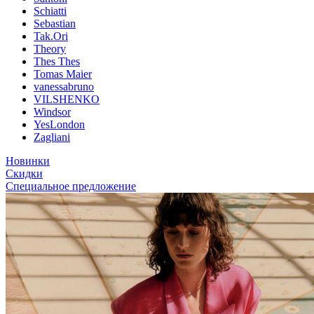
Schiatti
Sebastian
Tak.Ori
Theory
Thes Thes
Tomas Maier
vanessabruno
VILSHENKO
Windsor
YesLondon
Zagliani
Новинки
Скидки
Специальное предложение