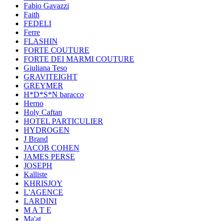
Fabio Gavazzi
Faith
FEDELI
Ferre
FLASHIN
FORTE COUTURE
FORTE DEI MARMI COUTURE
Giuliana Teso
GRAVITEIGHT
GREYMER
H*D*S*N baracco
Herno
Holy Caftan
HOTEL PARTICULIER
HYDROGEN
J Brand
JACOB COHEN
JAMES PERSE
JOSEPH
Kalliste
KHRISJOY
L'AGENCE
LARDINI
M A T E
Ma'at