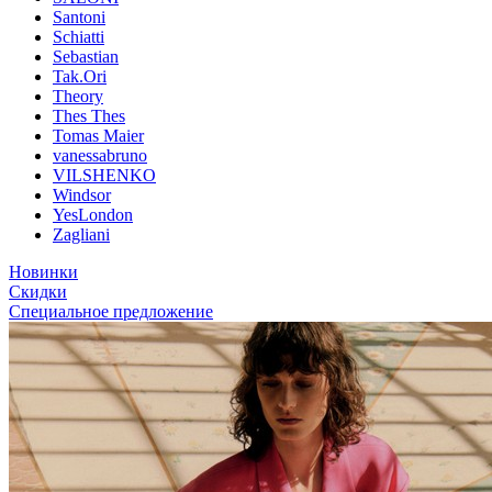
Santoni
Schiatti
Sebastian
Tak.Ori
Theory
Thes Thes
Tomas Maier
vanessabruno
VILSHENKO
Windsor
YesLondon
Zagliani
Новинки
Скидки
Специальное предложение