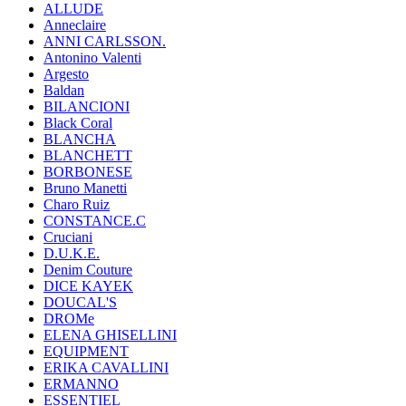
ALLUDE
Anneclaire
ANNI CARLSSON.
Antonino Valenti
Argesto
Baldan
BILANCIONI
Black Coral
BLANCHA
BLANCHETT
BORBONESE
Bruno Manetti
Charo Ruiz
CONSTANCE.C
Cruciani
D.U.K.E.
Denim Couture
DICE KAYEK
DOUCAL'S
DROMe
ELENA GHISELLINI
EQUIPMENT
ERIKA CAVALLINI
ERMANNO
ESSENTIEL