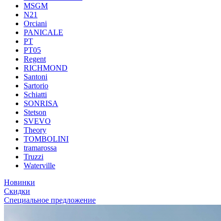
MSGM
N21
Orciani
PANICALE
PT
PT05
Regent
RICHMOND
Santoni
Sartorio
Schiatti
SONRISA
Stetson
SVEVO
Theory
TOMBOLINI
tramarossa
Truzzi
Waterville
Новинки
Скидки
Специальное предложение