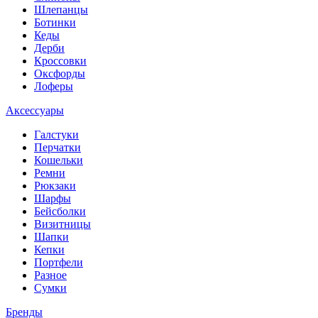
Шлепанцы
Ботинки
Кеды
Дерби
Кроссовки
Оксфорды
Лоферы
Аксессуары
Галстуки
Перчатки
Кошельки
Ремни
Рюкзаки
Шарфы
Бейсболки
Визитницы
Шапки
Кепки
Портфели
Разное
Сумки
Бренды