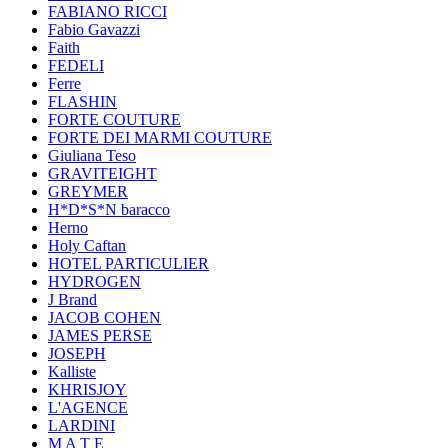
FABIANO RICCI
Fabio Gavazzi
Faith
FEDELI
Ferre
FLASHIN
FORTE COUTURE
FORTE DEI MARMI COUTURE
Giuliana Teso
GRAVITEIGHT
GREYMER
H*D*S*N baracco
Herno
Holy Caftan
HOTEL PARTICULIER
HYDROGEN
J Brand
JACOB COHEN
JAMES PERSE
JOSEPH
Kalliste
KHRISJOY
L'AGENCE
LARDINI
M A T E