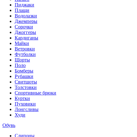
Пиджаки
Плащи
Водолазки
Джемперы
Сорочки
Джоггеры
Кардиганы
Майки
Ветровки
Футболки
Шорты
Поло
Бомберы
Рубашки
Свитшоты
Толстовки
Спортивные брюки
Куртки
Пуховики
Лонгсливы
Худи
Обувь
Слипоны