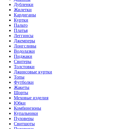
Дубленки
Жилетки
Кардиганы
Куртки
Пальто
Платья
Леггинсы
Джемперы
Лонгсливы
Водолазки
Пиджаки
Свитеры
Толстовки
Джинсовые куртки
Топы
Футболки
Жакеты
Шорты
Меховые изделия
Юбки
Комбинезоны
Купальники
Пуловеры
Свитшоты
Пуховики