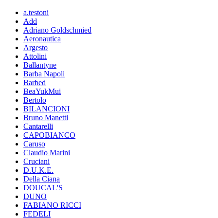
a.testoni
Add
Adriano Goldschmied
Aeronautica
Argesto
Attolini
Ballantyne
Barba Napoli
Barbed
BeaYukMui
Bertolo
BILANCIONI
Bruno Manetti
Cantarelli
CAPOBIANCO
Caruso
Claudio Marini
Cruciani
D.U.K.E.
Della Ciana
DOUCAL'S
DUNO
FABIANO RICCI
FEDELI