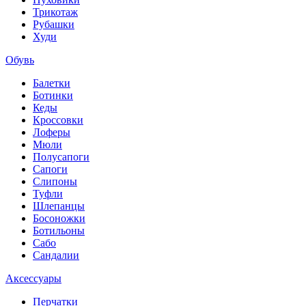
Трикотаж
Рубашки
Худи
Обувь
Балетки
Ботинки
Кеды
Кроссовки
Лоферы
Мюли
Полусапоги
Сапоги
Слипоны
Туфли
Шлепанцы
Босоножки
Ботильоны
Сабо
Сандалии
Аксессуары
Перчатки