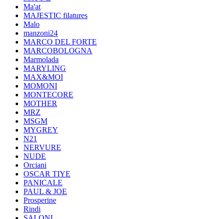
Ma'at
MAJESTIC filatures
Malo
manzoni24
MARCO DEL FORTE
MARCOBOLOGNA
Marmolada
MARYLING
MAX&MOI
MOMONI
MONTECORE
MOTHER
MRZ
MSGM
MYGREY
N21
NERVURE
NUDE
Orciani
OSCAR TIYE
PANICALE
PAUL & JOE
Prosperine
Rindi
SALONI