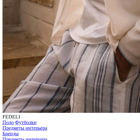
FEDELI
Поло
Футболки
Предметы интерьера
Бренды
Предметы интерьера