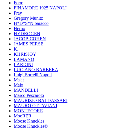
Ferre
FINAMORE 1925 NAPOLI
Fray
Gregory Munitz
H*D*S*N baracco
Herno
HYDROGEN
JACOB COHEN
JAMES PERSE
K.
KHRISJOY
LAMANO
LARDINI
LUCIANO BARBERA
Luigi Borrelli Napoli
Ma'at
Malo
MANDELLI
Marco Pescarolo
MAURIZIO BALDASSARI
MAURO OTTAVIANI
MONTECORE
MooRER
Moose Knuckles
Moose Knuckles©️