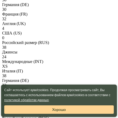
Германия
(DE)
30
Франция
(FR)
32
Англия
(UK)
4
США
(US)
0
Российский размер
(RUS)
38
Джинсы
24
Международные
(INT)
XS
Италия
(IT)
38
Германия
(DE)
32
Франция
(FR)
Сайт использует куки/cookies. Продолжая просматривать сайт, Вы
34
соглашаетесь с использованием файлов куки/cookies в соответствии с
Англия
(UK)
политикой обработки данных
.
6
США
(US)
Хорошо
2