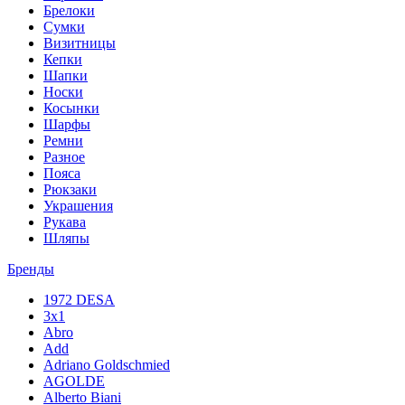
Брелоки
Сумки
Визитницы
Кепки
Шапки
Носки
Косынки
Шарфы
Ремни
Разное
Пояса
Рюкзаки
Украшения
Рукава
Шляпы
Бренды
1972 DESA
3x1
Abro
Add
Adriano Goldschmied
AGOLDE
Alberto Biani