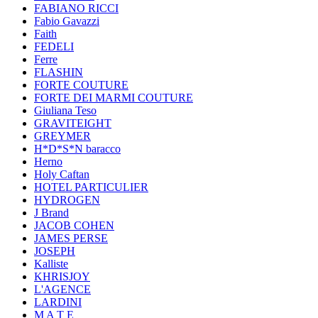
FABIANO RICCI
Fabio Gavazzi
Faith
FEDELI
Ferre
FLASHIN
FORTE COUTURE
FORTE DEI MARMI COUTURE
Giuliana Teso
GRAVITEIGHT
GREYMER
H*D*S*N baracco
Herno
Holy Caftan
HOTEL PARTICULIER
HYDROGEN
J Brand
JACOB COHEN
JAMES PERSE
JOSEPH
Kalliste
KHRISJOY
L'AGENCE
LARDINI
M A T E