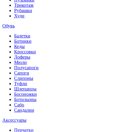
Трикотаж
Рубашки
Худи
Обувь
Балетки
Ботинки
Кеды
Кроссовки
Лоферы
Мюли
Полусапоги
Сапоги
Слипоны
Туфли
Шлепанцы
Босоножки
Ботильоны
Сабо
Сандалии
Аксессуары
Перчатки