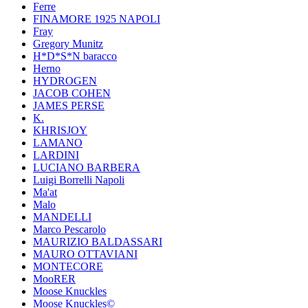
Ferre
FINAMORE 1925 NAPOLI
Fray
Gregory Munitz
H*D*S*N baracco
Herno
HYDROGEN
JACOB COHEN
JAMES PERSE
K.
KHRISJOY
LAMANO
LARDINI
LUCIANO BARBERA
Luigi Borrelli Napoli
Ma'at
Malo
MANDELLI
Marco Pescarolo
MAURIZIO BALDASSARI
MAURO OTTAVIANI
MONTECORE
MooRER
Moose Knuckles
Moose Knuckles©️