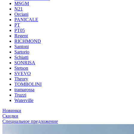
MSGM
N21
Orciani
PANICALE
PT
PT05
Regent
RICHMOND
Santoni
Sartorio
Schiatti
SONRISA
Stetson
SVEVO
Theory
TOMBOLINI
tramarossa
Truzzi
Waterville
Новинки
Скидки
Специальное предложение