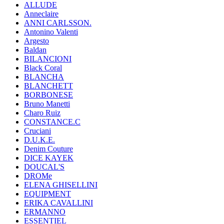
ALLUDE
Anneclaire
ANNI CARLSSON.
Antonino Valenti
Argesto
Baldan
BILANCIONI
Black Coral
BLANCHA
BLANCHETT
BORBONESE
Bruno Manetti
Charo Ruiz
CONSTANCE.C
Cruciani
D.U.K.E.
Denim Couture
DICE KAYEK
DOUCAL'S
DROMe
ELENA GHISELLINI
EQUIPMENT
ERIKA CAVALLINI
ERMANNO
ESSENTIEL