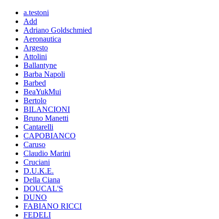
a.testoni
Add
Adriano Goldschmied
Aeronautica
Argesto
Attolini
Ballantyne
Barba Napoli
Barbed
BeaYukMui
Bertolo
BILANCIONI
Bruno Manetti
Cantarelli
CAPOBIANCO
Caruso
Claudio Marini
Cruciani
D.U.K.E.
Della Ciana
DOUCAL'S
DUNO
FABIANO RICCI
FEDELI