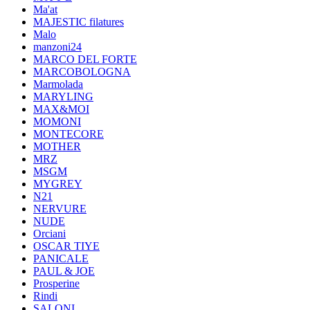
Ma'at
MAJESTIC filatures
Malo
manzoni24
MARCO DEL FORTE
MARCOBOLOGNA
Marmolada
MARYLING
MAX&MOI
MOMONI
MONTECORE
MOTHER
MRZ
MSGM
MYGREY
N21
NERVURE
NUDE
Orciani
OSCAR TIYE
PANICALE
PAUL & JOE
Prosperine
Rindi
SALONI