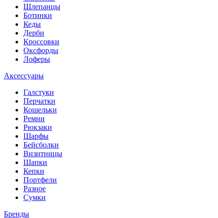
Шлепанцы
Ботинки
Кеды
Дерби
Кроссовки
Оксфорды
Лоферы
Аксессуары
Галстуки
Перчатки
Кошельки
Ремни
Рюкзаки
Шарфы
Бейсболки
Визитницы
Шапки
Кепки
Портфели
Разное
Сумки
Бренды