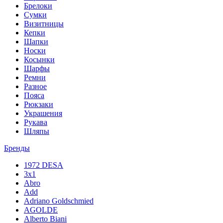
Брелоки
Сумки
Визитницы
Кепки
Шапки
Носки
Косынки
Шарфы
Ремни
Разное
Пояса
Рюкзаки
Украшения
Рукава
Шляпы
Бренды
1972 DESA
3x1
Abro
Add
Adriano Goldschmied
AGOLDE
Alberto Biani