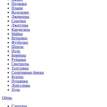
Пиджаки
Плащи
Водолазки
Джемперы
Сорочки
Джоггеры
Кардиганы
Майки
Ветровки
Футболки
Шорты
Поло
Бомберы
Рубашки
Свитшоты
Толстовки
Спортивные брюки
Куртки
Пуховики
Лонгсливы
Худи
Обувь
Слипоны