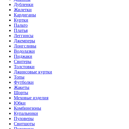
Дубленки
Жилетки
Кардиганы
Куртки
Пальто
Платья
Леггинсы
Джемперы
Лонгсливы
Водолазки
Пиджаки
Свитеры
Толстовки
Джинсовые куртки
Топы
Футболки
Жакеты
Шорты
Меховые изделия
Юбки
Комбинезоны
Купальники
Пуловеры
Свитшоты
Пуховики