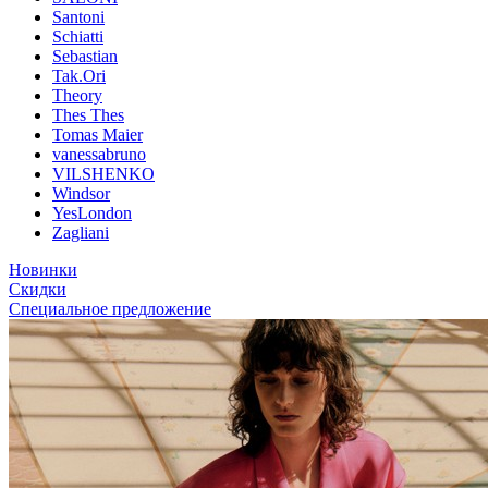
Santoni
Schiatti
Sebastian
Tak.Ori
Theory
Thes Thes
Tomas Maier
vanessabruno
VILSHENKO
Windsor
YesLondon
Zagliani
Новинки
Скидки
Специальное предложение