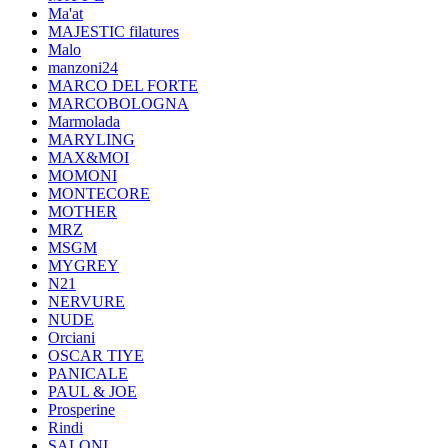
Ma'at
MAJESTIC filatures
Malo
manzoni24
MARCO DEL FORTE
MARCOBOLOGNA
Marmolada
MARYLING
MAX&MOI
MOMONI
MONTECORE
MOTHER
MRZ
MSGM
MYGREY
N21
NERVURE
NUDE
Orciani
OSCAR TIYE
PANICALE
PAUL & JOE
Prosperine
Rindi
SALONI