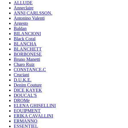
ALLUDE
Anneclaire
ANNI CARLSSON.
Antonino Valenti
Argesto
Baldan
BILANCIONI
Black Coral
BLANCHA
BLANCHETT
BORBONESE
Bruno Manetti
Charo Ruiz
CONSTANCE.C
Cruciani
D.U.K.E.
Denim Couture
DICE KAYEK
DOUCAL'S
DROMe
ELENA GHISELLINI
EQUIPMENT
ERIKA CAVALLINI
ERMANNO
ESSENTIEL