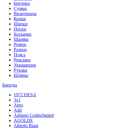
Брелоки
Сумки
Визитницы
Кепки
Шапки
Носки
Косынки
Шарфы
Ремни
Разное
Пояса
Рюкзаки
Украшения
Рукава
Шляпы
Бренды
1972 DESA
3x1
Abro
Add
Adriano Goldschmied
AGOLDE
Alberto Biani