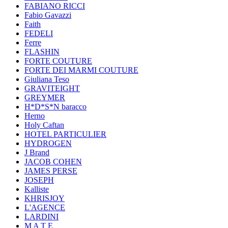
FABIANO RICCI
Fabio Gavazzi
Faith
FEDELI
Ferre
FLASHIN
FORTE COUTURE
FORTE DEI MARMI COUTURE
Giuliana Teso
GRAVITEIGHT
GREYMER
H*D*S*N baracco
Herno
Holy Caftan
HOTEL PARTICULIER
HYDROGEN
J Brand
JACOB COHEN
JAMES PERSE
JOSEPH
Kalliste
KHRISJOY
L'AGENCE
LARDINI
M A T E