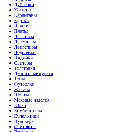
Дубленки
Жилетки
Кардиганы
Куртки
Пальто
Платья
Леггинсы
Джемперы
Лонгсливы
Водолазки
Пиджаки
Свитеры
Толстовки
Джинсовые куртки
Топы
Футболки
Жакеты
Шорты
Меховые изделия
Юбки
Комбинезоны
Купальники
Пуловеры
Свитшоты
Пуховики