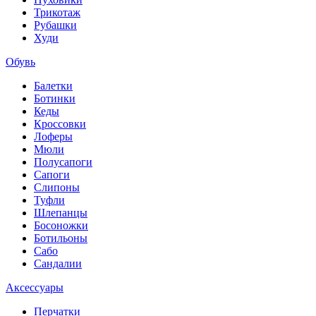
Трикотаж
Рубашки
Худи
Обувь
Балетки
Ботинки
Кеды
Кроссовки
Лоферы
Мюли
Полусапоги
Сапоги
Слипоны
Туфли
Шлепанцы
Босоножки
Ботильоны
Сабо
Сандалии
Аксессуары
Перчатки