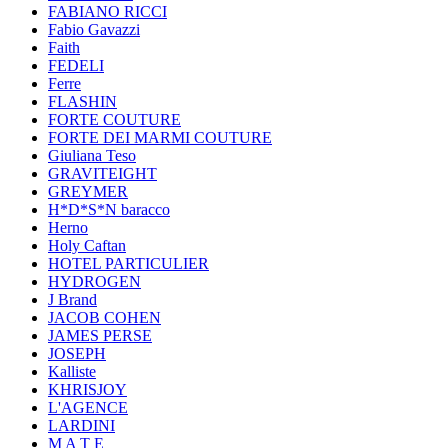
FABIANO RICCI
Fabio Gavazzi
Faith
FEDELI
Ferre
FLASHIN
FORTE COUTURE
FORTE DEI MARMI COUTURE
Giuliana Teso
GRAVITEIGHT
GREYMER
H*D*S*N baracco
Herno
Holy Caftan
HOTEL PARTICULIER
HYDROGEN
J Brand
JACOB COHEN
JAMES PERSE
JOSEPH
Kalliste
KHRISJOY
L'AGENCE
LARDINI
M A T E