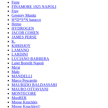
Ferre
FINAMORE 1925 NAPOLI
Fray
Gregory Munitz
H*D*S*N baracco
Herno
HYDROGEN
JACOB COHEN
JAMES PERSE
K.
KHRISJOY
LAMANO
LARDINI
LUCIANO BARBERA
Luigi Borrelli Napoli
Ma'at
Malo
MANDELLI
Marco Pescarolo
MAURIZIO BALDASSARI
MAURO OTTAVIANI
MONTECORE
MooRER
Moose Knuckles
Moose Knuckles©️