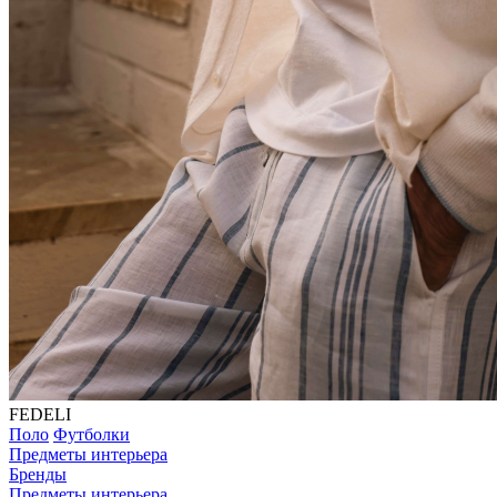
FEDELI
Поло
Футболки
Предметы интерьера
Бренды
Предметы интерьера