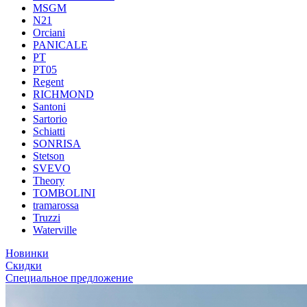
MSGM
N21
Orciani
PANICALE
PT
PT05
Regent
RICHMOND
Santoni
Sartorio
Schiatti
SONRISA
Stetson
SVEVO
Theory
TOMBOLINI
tramarossa
Truzzi
Waterville
Новинки
Скидки
Специальное предложение