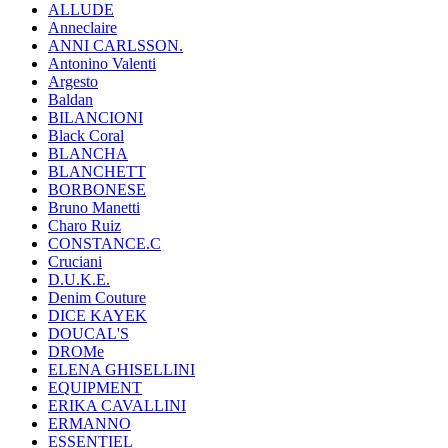
ALLUDE
Anneclaire
ANNI CARLSSON.
Antonino Valenti
Argesto
Baldan
BILANCIONI
Black Coral
BLANCHA
BLANCHETT
BORBONESE
Bruno Manetti
Charo Ruiz
CONSTANCE.C
Cruciani
D.U.K.E.
Denim Couture
DICE KAYEK
DOUCAL'S
DROMe
ELENA GHISELLINI
EQUIPMENT
ERIKA CAVALLINI
ERMANNO
ESSENTIEL