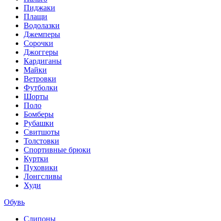
Пиджаки
Плащи
Водолазки
Джемперы
Сорочки
Джоггеры
Кардиганы
Майки
Ветровки
Футболки
Шорты
Поло
Бомберы
Рубашки
Свитшоты
Толстовки
Спортивные брюки
Куртки
Пуховики
Лонгсливы
Худи
Обувь
Слипоны