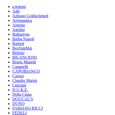
a.testoni
Add
Adriano Goldschmied
Aeronautica
Argesto
Attolini
Ballantyne
Barba Napoli
Barbed
BeaYukMui
Bertolo
BILANCIONI
Bruno Manetti
Cantarelli
CAPOBIANCO
Caruso
Claudio Marini
Cruciani
D.U.K.E.
Della Ciana
DOUCAL'S
DUNO
FABIANO RICCI
FEDELI