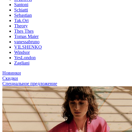
Santoni
Schiatti
Sebastian
Tak.Ori
Theory
Thes Thes
Tomas Maier
vanessabruno
VILSHENKO
Windsor
YesLondon
Zagliani
Новинки
Скидки
Специальное предложение