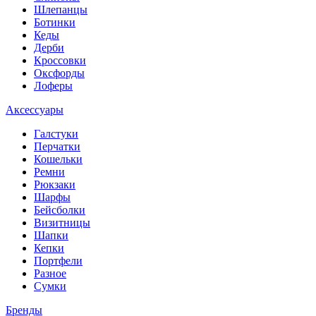
Шлепанцы
Ботинки
Кеды
Дерби
Кроссовки
Оксфорды
Лоферы
Аксессуары
Галстуки
Перчатки
Кошельки
Ремни
Рюкзаки
Шарфы
Бейсболки
Визитницы
Шапки
Кепки
Портфели
Разное
Сумки
Бренды