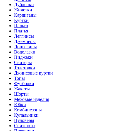
Дубленки
Жилетки
Кардиганы
Куртки
Пальто
Платья
Леггинсы
Джемперы
Лонгсливы
Водолазки
Пиджаки
Свитеры
Толстовки
Джинсовые куртки
Топы
Футболки
Жакеты
Шорты
Меховые изделия
Юбки
Комбинезоны
Купальники
Пуловеры
Свитшоты
Пуховики