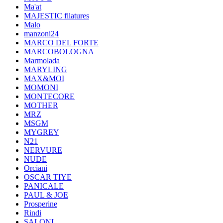
Ma'at
MAJESTIC filatures
Malo
manzoni24
MARCO DEL FORTE
MARCOBOLOGNA
Marmolada
MARYLING
MAX&MOI
MOMONI
MONTECORE
MOTHER
MRZ
MSGM
MYGREY
N21
NERVURE
NUDE
Orciani
OSCAR TIYE
PANICALE
PAUL & JOE
Prosperine
Rindi
SALONI