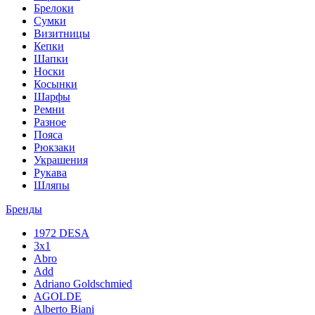
Брелоки
Сумки
Визитницы
Кепки
Шапки
Носки
Косынки
Шарфы
Ремни
Разное
Пояса
Рюкзаки
Украшения
Рукава
Шляпы
Бренды
1972 DESA
3x1
Abro
Add
Adriano Goldschmied
AGOLDE
Alberto Biani