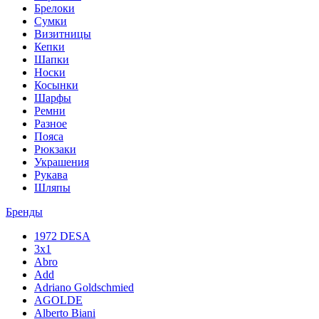
Брелоки
Сумки
Визитницы
Кепки
Шапки
Носки
Косынки
Шарфы
Ремни
Разное
Пояса
Рюкзаки
Украшения
Рукава
Шляпы
Бренды
1972 DESA
3x1
Abro
Add
Adriano Goldschmied
AGOLDE
Alberto Biani