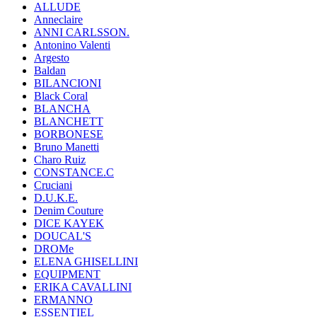
ALLUDE
Anneclaire
ANNI CARLSSON.
Antonino Valenti
Argesto
Baldan
BILANCIONI
Black Coral
BLANCHA
BLANCHETT
BORBONESE
Bruno Manetti
Charo Ruiz
CONSTANCE.C
Cruciani
D.U.K.E.
Denim Couture
DICE KAYEK
DOUCAL'S
DROMe
ELENA GHISELLINI
EQUIPMENT
ERIKA CAVALLINI
ERMANNO
ESSENTIEL