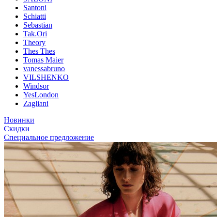
Santoni
Schiatti
Sebastian
Tak.Ori
Theory
Thes Thes
Tomas Maier
vanessabruno
VILSHENKO
Windsor
YesLondon
Zagliani
Новинки
Скидки
Специальное предложение