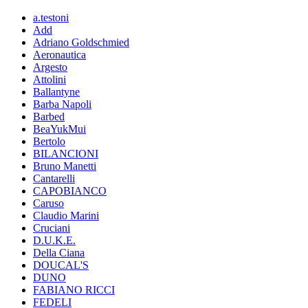
a.testoni
Add
Adriano Goldschmied
Aeronautica
Argesto
Attolini
Ballantyne
Barba Napoli
Barbed
BeaYukMui
Bertolo
BILANCIONI
Bruno Manetti
Cantarelli
CAPOBIANCO
Caruso
Claudio Marini
Cruciani
D.U.K.E.
Della Ciana
DOUCAL'S
DUNO
FABIANO RICCI
FEDELI