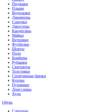
Пиджаки
Плащи
Водолазки
Джемперы
Сорочки
Джоггеры
Кардиганы
Майки
Ветровки
Футболки
Шорты
Поло
Бомберы
Рубашки
Свитшоты
Толстовки
Спортивные брюки
Куртки
Пуховики
Лонгсливы
Худи
Обувь
Слипоны