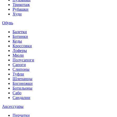
Трикотаж
Рубашки
Худи
Обувь
Балетки
Ботинки
Кеды
Кроссовки
Лоферы
Мюли
Полусапоги
Сапоги
Слипоны
Туфли
Шлепанцы
Босоножки
Ботильоны
Сабо
Сандалии
Аксессуары
Перчатки