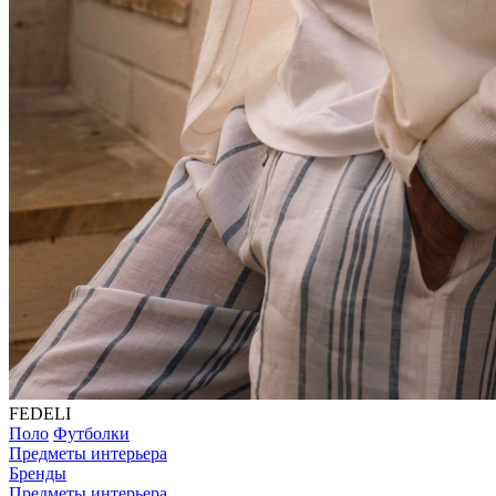
FEDELI
Поло
Футболки
Предметы интерьера
Бренды
Предметы интерьера