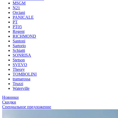
MSGM
N21
Orciani
PANICALE
PT
PT05
Regent
RICHMOND
Santoni
Sartorio
Schiatti
SONRISA
Stetson
SVEVO
Theory
TOMBOLINI
tramarossa
Truzzi
Waterville
Новинки
Скидки
Специальное предложение