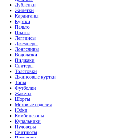
Дубленки
Жилетки
Кардиганы
Куртки
Пальто
Платья
Леггинсы
Джемперы
Лонгсливы
Водолазки
Пиджаки
Свитеры
Толстовки
Джинсовые куртки
Топы
Футболки
Жакеты
Шорты
Меховые изделия
Юбки
Комбинезоны
Купальники
Пуловеры
Свитшоты
Пуховики