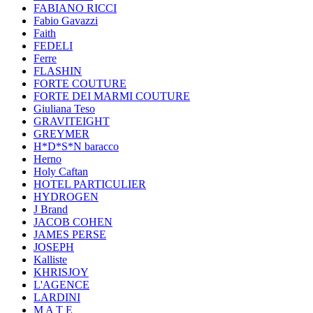
FABIANO RICCI
Fabio Gavazzi
Faith
FEDELI
Ferre
FLASHIN
FORTE COUTURE
FORTE DEI MARMI COUTURE
Giuliana Teso
GRAVITEIGHT
GREYMER
H*D*S*N baracco
Herno
Holy Caftan
HOTEL PARTICULIER
HYDROGEN
J Brand
JACOB COHEN
JAMES PERSE
JOSEPH
Kalliste
KHRISJOY
L'AGENCE
LARDINI
M A T E