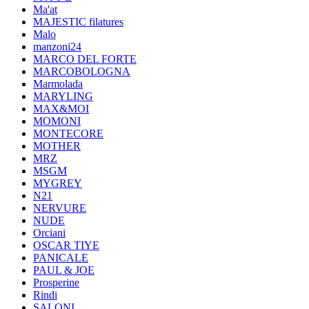
Ma'at
MAJESTIC filatures
Malo
manzoni24
MARCO DEL FORTE
MARCOBOLOGNA
Marmolada
MARYLING
MAX&MOI
MOMONI
MONTECORE
MOTHER
MRZ
MSGM
MYGREY
N21
NERVURE
NUDE
Orciani
OSCAR TIYE
PANICALE
PAUL & JOE
Prosperine
Rindi
SALONI