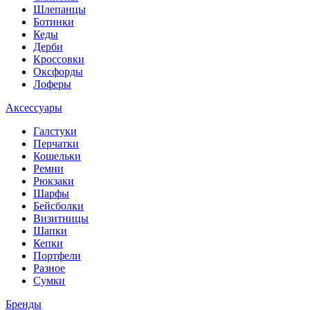
Шлепанцы
Ботинки
Кеды
Дерби
Кроссовки
Оксфорды
Лоферы
Аксессуары
Галстуки
Перчатки
Кошельки
Ремни
Рюкзаки
Шарфы
Бейсболки
Визитницы
Шапки
Кепки
Портфели
Разное
Сумки
Бренды