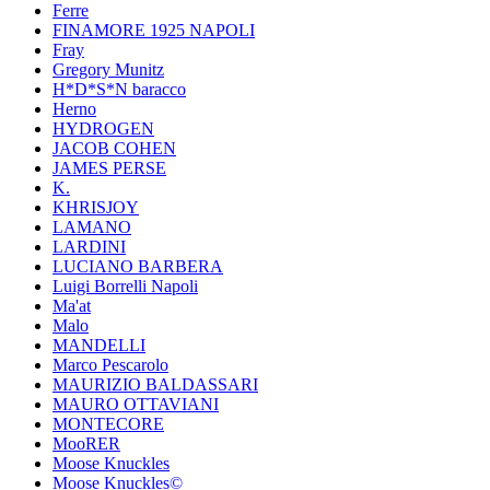
Ferre
FINAMORE 1925 NAPOLI
Fray
Gregory Munitz
H*D*S*N baracco
Herno
HYDROGEN
JACOB COHEN
JAMES PERSE
K.
KHRISJOY
LAMANO
LARDINI
LUCIANO BARBERA
Luigi Borrelli Napoli
Ma'at
Malo
MANDELLI
Marco Pescarolo
MAURIZIO BALDASSARI
MAURO OTTAVIANI
MONTECORE
MooRER
Moose Knuckles
Moose Knuckles©️