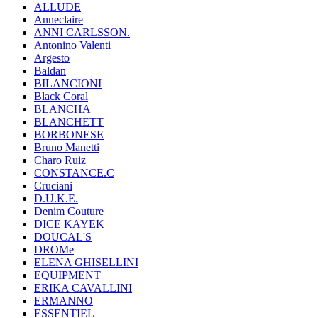
ALLUDE
Anneclaire
ANNI CARLSSON.
Antonino Valenti
Argesto
Baldan
BILANCIONI
Black Coral
BLANCHA
BLANCHETT
BORBONESE
Bruno Manetti
Charo Ruiz
CONSTANCE.C
Cruciani
D.U.K.E.
Denim Couture
DICE KAYEK
DOUCAL'S
DROMe
ELENA GHISELLINI
EQUIPMENT
ERIKA CAVALLINI
ERMANNO
ESSENTIEL