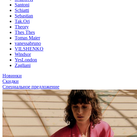
Santoni
Schiatti
Sebastian
Tak.Ori
Theory
Thes Thes
Tomas Maier
vanessabruno
VILSHENKO
Windsor
YesLondon
Zagliani
Новинки
Скидки
Специальное предложение