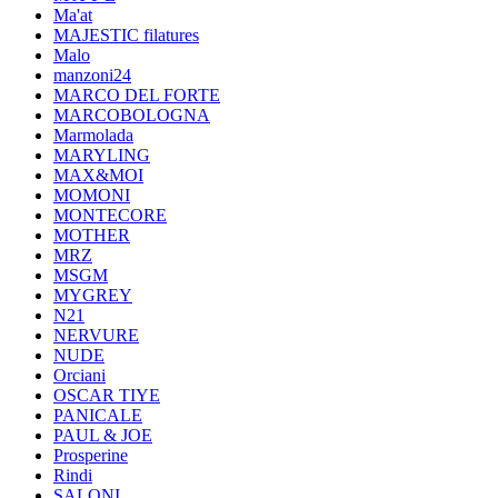
Ma'at
MAJESTIC filatures
Malo
manzoni24
MARCO DEL FORTE
MARCOBOLOGNA
Marmolada
MARYLING
MAX&MOI
MOMONI
MONTECORE
MOTHER
MRZ
MSGM
MYGREY
N21
NERVURE
NUDE
Orciani
OSCAR TIYE
PANICALE
PAUL & JOE
Prosperine
Rindi
SALONI