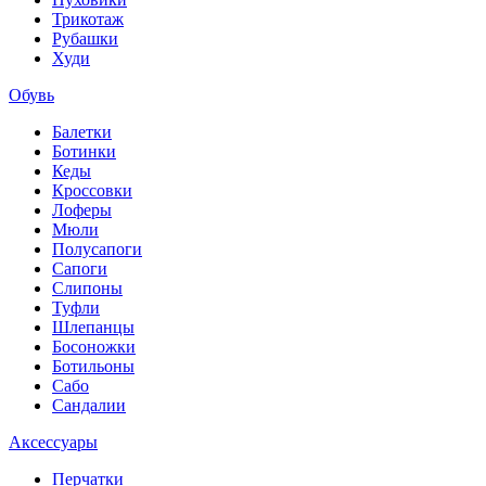
Трикотаж
Рубашки
Худи
Обувь
Балетки
Ботинки
Кеды
Кроссовки
Лоферы
Мюли
Полусапоги
Сапоги
Слипоны
Туфли
Шлепанцы
Босоножки
Ботильоны
Сабо
Сандалии
Аксессуары
Перчатки