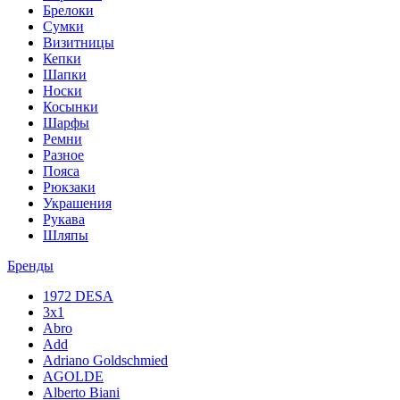
Брелоки
Сумки
Визитницы
Кепки
Шапки
Носки
Косынки
Шарфы
Ремни
Разное
Пояса
Рюкзаки
Украшения
Рукава
Шляпы
Бренды
1972 DESA
3x1
Abro
Add
Adriano Goldschmied
AGOLDE
Alberto Biani