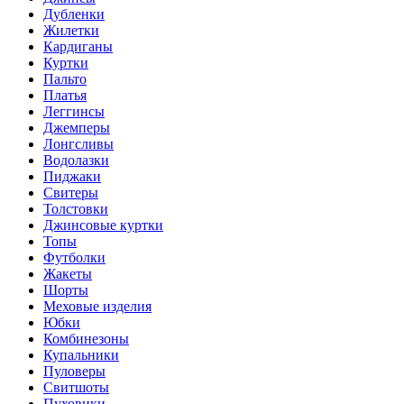
Дубленки
Жилетки
Кардиганы
Куртки
Пальто
Платья
Леггинсы
Джемперы
Лонгсливы
Водолазки
Пиджаки
Свитеры
Толстовки
Джинсовые куртки
Топы
Футболки
Жакеты
Шорты
Меховые изделия
Юбки
Комбинезоны
Купальники
Пуловеры
Свитшоты
Пуховики