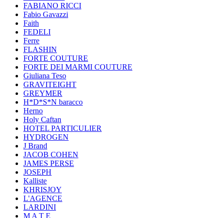
FABIANO RICCI
Fabio Gavazzi
Faith
FEDELI
Ferre
FLASHIN
FORTE COUTURE
FORTE DEI MARMI COUTURE
Giuliana Teso
GRAVITEIGHT
GREYMER
H*D*S*N baracco
Herno
Holy Caftan
HOTEL PARTICULIER
HYDROGEN
J Brand
JACOB COHEN
JAMES PERSE
JOSEPH
Kalliste
KHRISJOY
L'AGENCE
LARDINI
M A T E