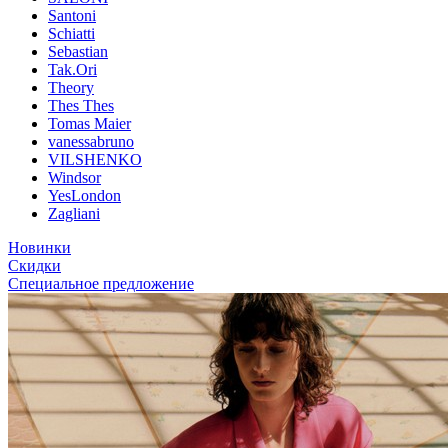
Santoni
Schiatti
Sebastian
Tak.Ori
Theory
Thes Thes
Tomas Maier
vanessabruno
VILSHENKO
Windsor
YesLondon
Zagliani
Новинки
Скидки
Специальное предложение