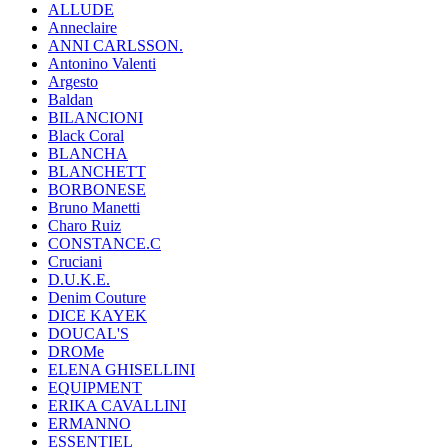
ALLUDE
Anneclaire
ANNI CARLSSON.
Antonino Valenti
Argesto
Baldan
BILANCIONI
Black Coral
BLANCHA
BLANCHETT
BORBONESE
Bruno Manetti
Charo Ruiz
CONSTANCE.C
Cruciani
D.U.K.E.
Denim Couture
DICE KAYEK
DOUCAL'S
DROMe
ELENA GHISELLINI
EQUIPMENT
ERIKA CAVALLINI
ERMANNO
ESSENTIEL