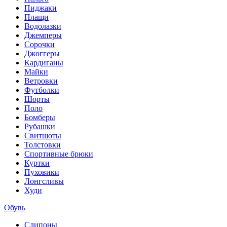
Пиджаки
Плащи
Водолазки
Джемперы
Сорочки
Джоггеры
Кардиганы
Майки
Ветровки
Футболки
Шорты
Поло
Бомберы
Рубашки
Свитшоты
Толстовки
Спортивные брюки
Куртки
Пуховики
Лонгсливы
Худи
Обувь
Слипоны