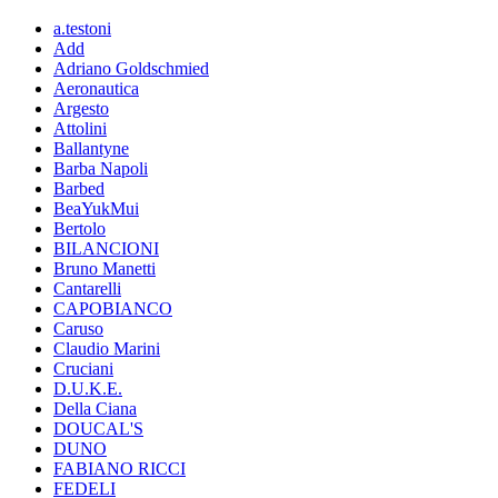
a.testoni
Add
Adriano Goldschmied
Aeronautica
Argesto
Attolini
Ballantyne
Barba Napoli
Barbed
BeaYukMui
Bertolo
BILANCIONI
Bruno Manetti
Cantarelli
CAPOBIANCO
Caruso
Claudio Marini
Cruciani
D.U.K.E.
Della Ciana
DOUCAL'S
DUNO
FABIANO RICCI
FEDELI