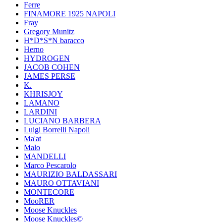
Ferre
FINAMORE 1925 NAPOLI
Fray
Gregory Munitz
H*D*S*N baracco
Herno
HYDROGEN
JACOB COHEN
JAMES PERSE
K.
KHRISJOY
LAMANO
LARDINI
LUCIANO BARBERA
Luigi Borrelli Napoli
Ma'at
Malo
MANDELLI
Marco Pescarolo
MAURIZIO BALDASSARI
MAURO OTTAVIANI
MONTECORE
MooRER
Moose Knuckles
Moose Knuckles©️