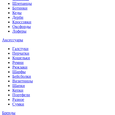
Шлепанцы
Ботинки
Кеды
Дерби
Кроссовки
Оксфорды
Лоферы
Аксессуары
Галстуки
Перчатки
Кошельки
Ремни
Рюкзаки
Шарфы
Бейсболки
Визитницы
Шапки
Кепки
Портфели
Разное
Сумки
Бренды