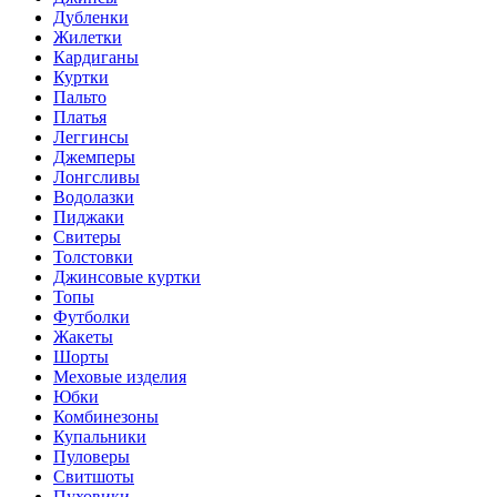
Дубленки
Жилетки
Кардиганы
Куртки
Пальто
Платья
Леггинсы
Джемперы
Лонгсливы
Водолазки
Пиджаки
Свитеры
Толстовки
Джинсовые куртки
Топы
Футболки
Жакеты
Шорты
Меховые изделия
Юбки
Комбинезоны
Купальники
Пуловеры
Свитшоты
Пуховики