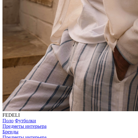
FEDELI
Поло
Футболки
Предметы интерьера
Бренды
Предметы интерьера