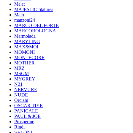
Ma'at
MAJESTIC filatures
Malo
manzoni24
MARCO DEL FORTE
MARCOBOLOGNA
Marmolada
MARYLING
MAX&MOI
MOMONI
MONTECORE
MOTHER
MRZ
MSGM
MYGREY
N21
NERVURE
NUDE
Orciani
OSCAR TIYE
PANICALE
PAUL & JOE
Prosperine
Rindi
SALONI