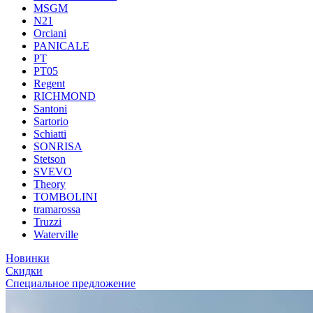
MSGM
N21
Orciani
PANICALE
PT
PT05
Regent
RICHMOND
Santoni
Sartorio
Schiatti
SONRISA
Stetson
SVEVO
Theory
TOMBOLINI
tramarossa
Truzzi
Waterville
Новинки
Скидки
Специальное предложение