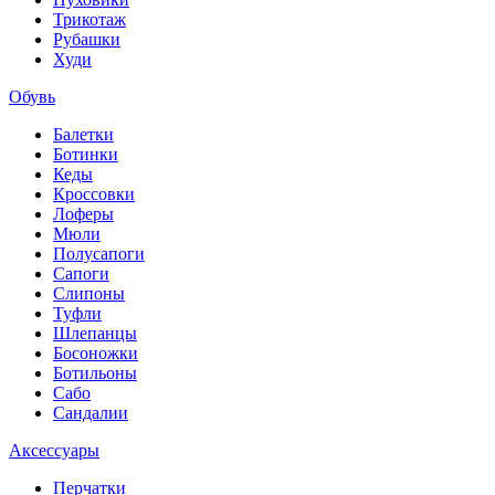
Трикотаж
Рубашки
Худи
Обувь
Балетки
Ботинки
Кеды
Кроссовки
Лоферы
Мюли
Полусапоги
Сапоги
Слипоны
Туфли
Шлепанцы
Босоножки
Ботильоны
Сабо
Сандалии
Аксессуары
Перчатки