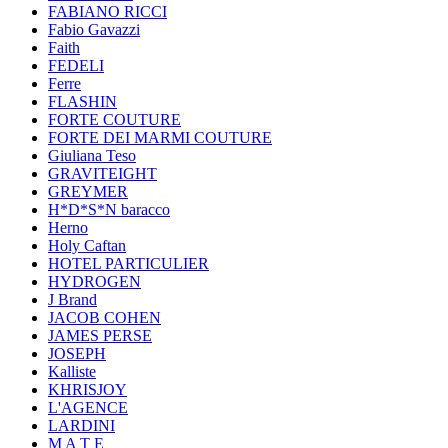
FABIANO RICCI
Fabio Gavazzi
Faith
FEDELI
Ferre
FLASHIN
FORTE COUTURE
FORTE DEI MARMI COUTURE
Giuliana Teso
GRAVITEIGHT
GREYMER
H*D*S*N baracco
Herno
Holy Caftan
HOTEL PARTICULIER
HYDROGEN
J Brand
JACOB COHEN
JAMES PERSE
JOSEPH
Kalliste
KHRISJOY
L'AGENCE
LARDINI
M A T E