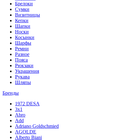
Брелоки
Сумки
Визитницы
Кепки
Шапки
Носки
Косынки
Шарфы
Ремни
Разное
Пояса
Рюкзаки
Украшения
Рукава
Шляпы
Бренды
1972 DESA
3x1
Abro
Add
Adriano Goldschmied
AGOLDE
Alberto Biani