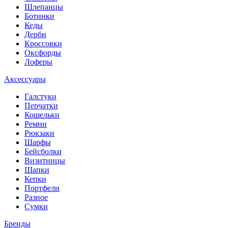
Шлепанцы
Ботинки
Кеды
Дерби
Кроссовки
Оксфорды
Лоферы
Аксессуары
Галстуки
Перчатки
Кошельки
Ремни
Рюкзаки
Шарфы
Бейсболки
Визитницы
Шапки
Кепки
Портфели
Разное
Сумки
Бренды