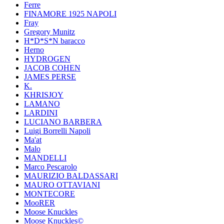
Ferre
FINAMORE 1925 NAPOLI
Fray
Gregory Munitz
H*D*S*N baracco
Herno
HYDROGEN
JACOB COHEN
JAMES PERSE
K.
KHRISJOY
LAMANO
LARDINI
LUCIANO BARBERA
Luigi Borrelli Napoli
Ma'at
Malo
MANDELLI
Marco Pescarolo
MAURIZIO BALDASSARI
MAURO OTTAVIANI
MONTECORE
MooRER
Moose Knuckles
Moose Knuckles©️