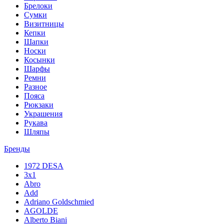
Брелоки
Сумки
Визитницы
Кепки
Шапки
Носки
Косынки
Шарфы
Ремни
Разное
Пояса
Рюкзаки
Украшения
Рукава
Шляпы
Бренды
1972 DESA
3x1
Abro
Add
Adriano Goldschmied
AGOLDE
Alberto Biani