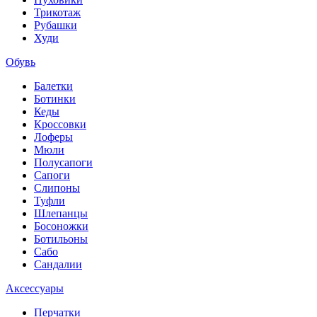
Трикотаж
Рубашки
Худи
Обувь
Балетки
Ботинки
Кеды
Кроссовки
Лоферы
Мюли
Полусапоги
Сапоги
Слипоны
Туфли
Шлепанцы
Босоножки
Ботильоны
Сабо
Сандалии
Аксессуары
Перчатки