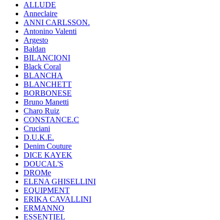
ALLUDE
Anneclaire
ANNI CARLSSON.
Antonino Valenti
Argesto
Baldan
BILANCIONI
Black Coral
BLANCHA
BLANCHETT
BORBONESE
Bruno Manetti
Charo Ruiz
CONSTANCE.C
Cruciani
D.U.K.E.
Denim Couture
DICE KAYEK
DOUCAL'S
DROMe
ELENA GHISELLINI
EQUIPMENT
ERIKA CAVALLINI
ERMANNO
ESSENTIEL