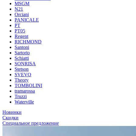
MSGM
N21
Orciani
PANICALE
PT
PT05
Regent
RICHMOND
Santoni
Sartorio
Schiatti
SONRISA
Stetson
SVEVO
Theory
TOMBOLINI
tramarossa
Truzzi
Waterville
Новинки
Скидки
Специальное предложение