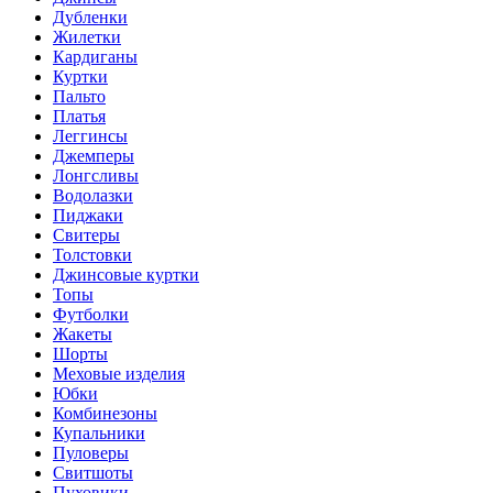
Дубленки
Жилетки
Кардиганы
Куртки
Пальто
Платья
Леггинсы
Джемперы
Лонгсливы
Водолазки
Пиджаки
Свитеры
Толстовки
Джинсовые куртки
Топы
Футболки
Жакеты
Шорты
Меховые изделия
Юбки
Комбинезоны
Купальники
Пуловеры
Свитшоты
Пуховики