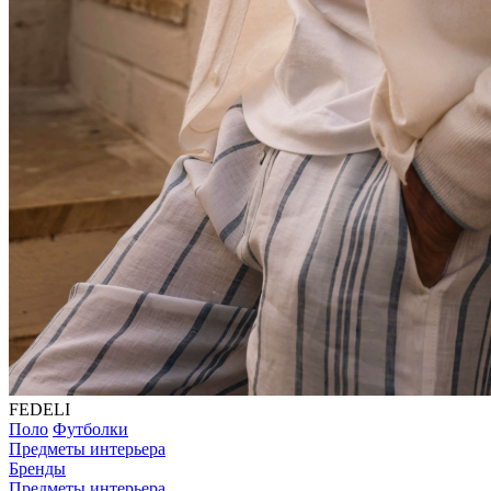
FEDELI
Поло
Футболки
Предметы интерьера
Бренды
Предметы интерьера