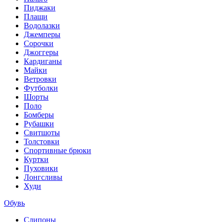
Пиджаки
Плащи
Водолазки
Джемперы
Сорочки
Джоггеры
Кардиганы
Майки
Ветровки
Футболки
Шорты
Поло
Бомберы
Рубашки
Свитшоты
Толстовки
Спортивные брюки
Куртки
Пуховики
Лонгсливы
Худи
Обувь
Слипоны