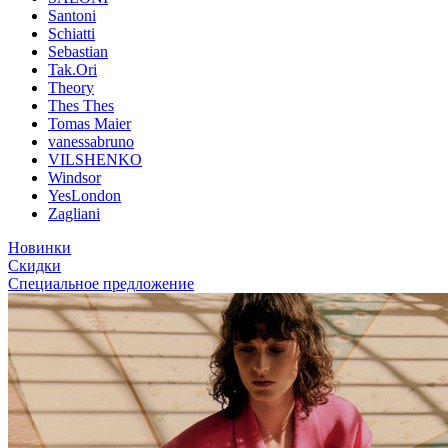
Santoni
Schiatti
Sebastian
Tak.Ori
Theory
Thes Thes
Tomas Maier
vanessabruno
VILSHENKO
Windsor
YesLondon
Zagliani
Новинки
Скидки
Специальное предложение