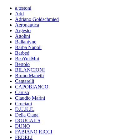
a.testoni
Add
Adriano Goldschmied
Aeronautica
Argesto
Attolini
Ballantyne
Barba Napoli
Barbed
BeaYukMui
Bertolo
BILANCIONI
Bruno Manetti
Cantarelli
CAPOBIANCO
Caruso
Claudio Marini
Cruciani
D.U.K.E.
Della Ciana
DOUCAL'S
DUNO
FABIANO RICCI
FEDELI