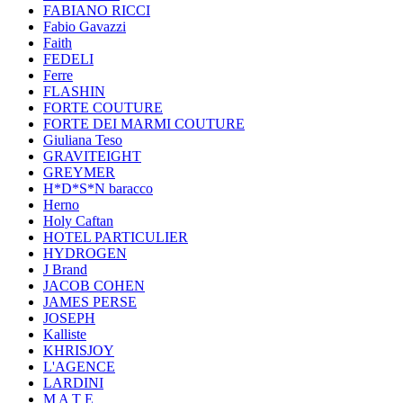
FABIANO RICCI
Fabio Gavazzi
Faith
FEDELI
Ferre
FLASHIN
FORTE COUTURE
FORTE DEI MARMI COUTURE
Giuliana Teso
GRAVITEIGHT
GREYMER
H*D*S*N baracco
Herno
Holy Caftan
HOTEL PARTICULIER
HYDROGEN
J Brand
JACOB COHEN
JAMES PERSE
JOSEPH
Kalliste
KHRISJOY
L'AGENCE
LARDINI
M A T E