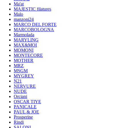
Ma'at
MAJESTIC filatures
Malo
manzoni24
MARCO DEL FORTE
MARCOBOLOGNA
Marmolada
MARYLING
MAX&MOI
MOMONI
MONTECORE
MOTHER
MRZ
MSGM
MYGREY
N21
NERVURE
NUDE
Orciani
OSCAR TIYE
PANICALE
PAUL & JOE
Prosperine
Rindi
SALONI