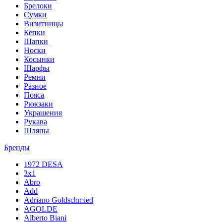
Брелоки
Сумки
Визитницы
Кепки
Шапки
Носки
Косынки
Шарфы
Ремни
Разное
Пояса
Рюкзаки
Украшения
Рукава
Шляпы
Бренды
1972 DESA
3x1
Abro
Add
Adriano Goldschmied
AGOLDE
Alberto Biani