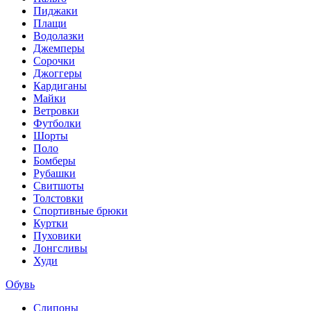
Пиджаки
Плащи
Водолазки
Джемперы
Сорочки
Джоггеры
Кардиганы
Майки
Ветровки
Футболки
Шорты
Поло
Бомберы
Рубашки
Свитшоты
Толстовки
Спортивные брюки
Куртки
Пуховики
Лонгсливы
Худи
Обувь
Слипоны