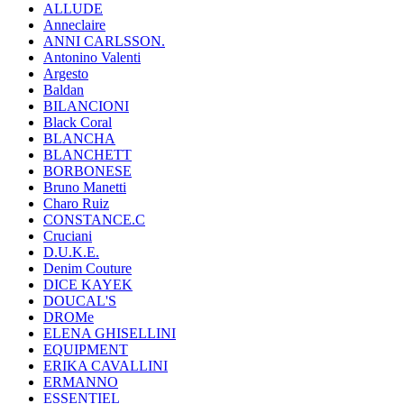
ALLUDE
Anneclaire
ANNI CARLSSON.
Antonino Valenti
Argesto
Baldan
BILANCIONI
Black Coral
BLANCHA
BLANCHETT
BORBONESE
Bruno Manetti
Charo Ruiz
CONSTANCE.C
Cruciani
D.U.K.E.
Denim Couture
DICE KAYEK
DOUCAL'S
DROMe
ELENA GHISELLINI
EQUIPMENT
ERIKA CAVALLINI
ERMANNO
ESSENTIEL