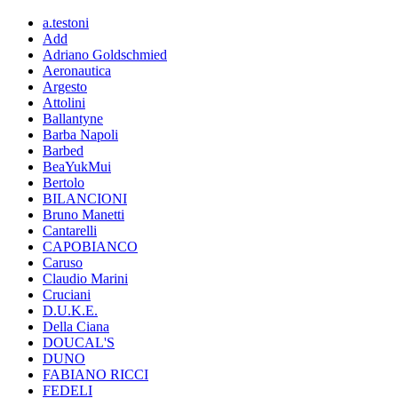
a.testoni
Add
Adriano Goldschmied
Aeronautica
Argesto
Attolini
Ballantyne
Barba Napoli
Barbed
BeaYukMui
Bertolo
BILANCIONI
Bruno Manetti
Cantarelli
CAPOBIANCO
Caruso
Claudio Marini
Cruciani
D.U.K.E.
Della Ciana
DOUCAL'S
DUNO
FABIANO RICCI
FEDELI