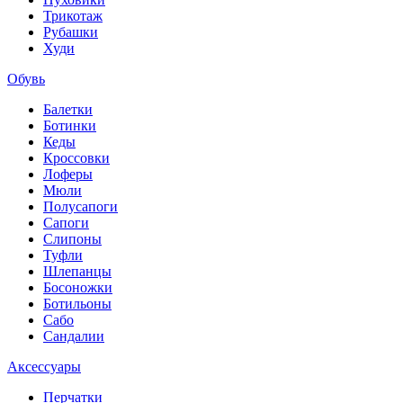
Трикотаж
Рубашки
Худи
Обувь
Балетки
Ботинки
Кеды
Кроссовки
Лоферы
Мюли
Полусапоги
Сапоги
Слипоны
Туфли
Шлепанцы
Босоножки
Ботильоны
Сабо
Сандалии
Аксессуары
Перчатки