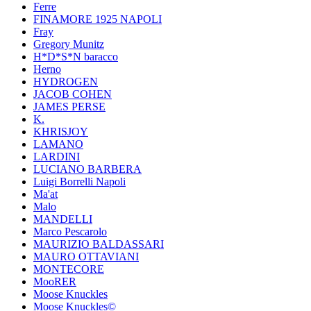
Ferre
FINAMORE 1925 NAPOLI
Fray
Gregory Munitz
H*D*S*N baracco
Herno
HYDROGEN
JACOB COHEN
JAMES PERSE
K.
KHRISJOY
LAMANO
LARDINI
LUCIANO BARBERA
Luigi Borrelli Napoli
Ma'at
Malo
MANDELLI
Marco Pescarolo
MAURIZIO BALDASSARI
MAURO OTTAVIANI
MONTECORE
MooRER
Moose Knuckles
Moose Knuckles©️