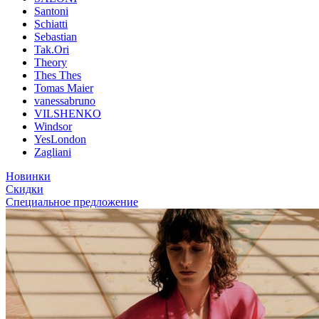
Santoni
Schiatti
Sebastian
Tak.Ori
Theory
Thes Thes
Tomas Maier
vanessabruno
VILSHENKO
Windsor
YesLondon
Zagliani
Новинки
Скидки
Специальное предложение