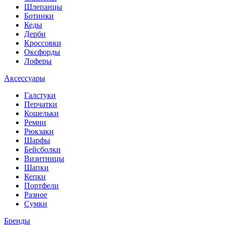
Шлепанцы
Ботинки
Кеды
Дерби
Кроссовки
Оксфорды
Лоферы
Аксессуары
Галстуки
Перчатки
Кошельки
Ремни
Рюкзаки
Шарфы
Бейсболки
Визитницы
Шапки
Кепки
Портфели
Разное
Сумки
Бренды