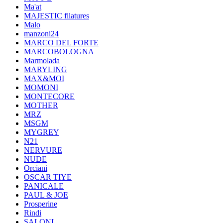
Ma'at
MAJESTIC filatures
Malo
manzoni24
MARCO DEL FORTE
MARCOBOLOGNA
Marmolada
MARYLING
MAX&MOI
MOMONI
MONTECORE
MOTHER
MRZ
MSGM
MYGREY
N21
NERVURE
NUDE
Orciani
OSCAR TIYE
PANICALE
PAUL & JOE
Prosperine
Rindi
SALONI