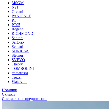
MSGM
N21
Orciani
PANICALE
PT
PT05
Regent
RICHMOND
Santoni
Sartorio
Schiatti
SONRISA
Stetson
SVEVO
Theory
TOMBOLINI
tramarossa
Truzzi
Waterville
Новинки
Скидки
Специальное предложение