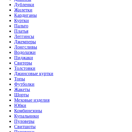
Дубленки
Жилетки
Кардиганы
Куртки
Пальто
Платья
Леггинсы
Джемперы
Лонгсливы
Водолазки
Пиджаки
Свитеры
Толстовки
Джинсовые куртки
Топы
Футболки
Жакеты
Шорты
Меховые изделия
Юбки
Комбинезоны
Купальники
Пуловеры
Свитшоты
Пуховики