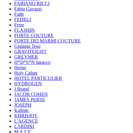
FABIANO RICCI
Fabio Gavazzi
Faith
FEDELI
Ferre
FLASHIN
FORTE COUTURE
FORTE DEI MARMI COUTURE
Giuliana Teso
GRAVITEIGHT
GREYMER
H*D*S*N baracco
Herno
Holy Caftan
HOTEL PARTICULIER
HYDROGEN
J Brand
JACOB COHEN
JAMES PERSE
JOSEPH
Kalliste
KHRISJOY
L'AGENCE
LARDINI
M A T E