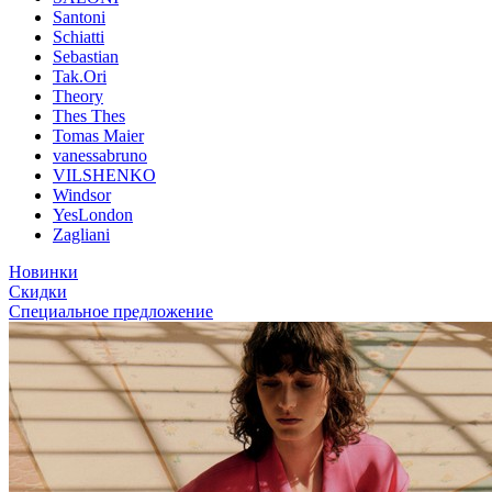
Santoni
Schiatti
Sebastian
Tak.Ori
Theory
Thes Thes
Tomas Maier
vanessabruno
VILSHENKO
Windsor
YesLondon
Zagliani
Новинки
Скидки
Специальное предложение