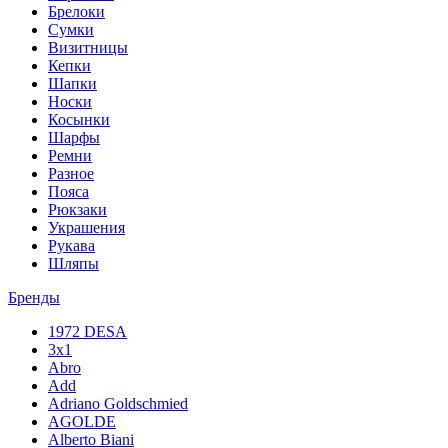
Брелоки
Сумки
Визитницы
Кепки
Шапки
Носки
Косынки
Шарфы
Ремни
Разное
Пояса
Рюкзаки
Украшения
Рукава
Шляпы
Бренды
1972 DESA
3x1
Abro
Add
Adriano Goldschmied
AGOLDE
Alberto Biani