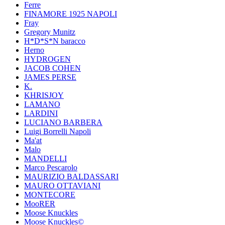
Ferre
FINAMORE 1925 NAPOLI
Fray
Gregory Munitz
H*D*S*N baracco
Herno
HYDROGEN
JACOB COHEN
JAMES PERSE
K.
KHRISJOY
LAMANO
LARDINI
LUCIANO BARBERA
Luigi Borrelli Napoli
Ma'at
Malo
MANDELLI
Marco Pescarolo
MAURIZIO BALDASSARI
MAURO OTTAVIANI
MONTECORE
MooRER
Moose Knuckles
Moose Knuckles©️