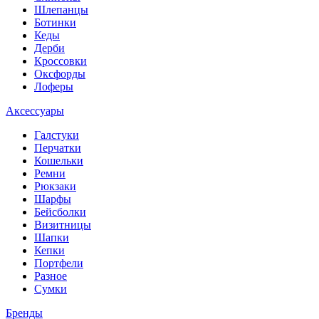
Шлепанцы
Ботинки
Кеды
Дерби
Кроссовки
Оксфорды
Лоферы
Аксессуары
Галстуки
Перчатки
Кошельки
Ремни
Рюкзаки
Шарфы
Бейсболки
Визитницы
Шапки
Кепки
Портфели
Разное
Сумки
Бренды