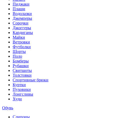
Пиджаки
Плащи
Водолазки
Джемперы
Сорочки
Джоггеры
Кардиганы
Майки
Ветровки
Футболки
Шорты
Поло
Бомберы
Рубашки
Свитшоты
Толстовки
Спортивные брюки
Куртки
Пуховики
Лонгсливы
Худи
Обувь
Слипоны