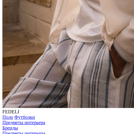
FEDELI
Поло
Футболки
Предметы интерьера
Бренды
Предметы интерьера