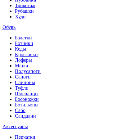
Трикотаж
Рубашки
Худи
Обувь
Балетки
Ботинки
Кеды
Кроссовки
Лоферы
Мюли
Полусапоги
Сапоги
Слипоны
Туфли
Шлепанцы
Босоножки
Ботильоны
Сабо
Сандалии
Аксессуары
Перчатки