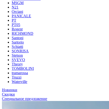
MSGM
N21
Orciani
PANICALE
PT
PT05
Regent
RICHMOND
Santoni
Sartorio
Schiatti
SONRISA
Stetson
SVEVO
Theory
TOMBOLINI
tramarossa
Truzzi
Waterville
Новинки
Скидки
Специальное предложение