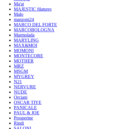
Ma'at
MAJESTIC filatures
Malo
manzoni24
MARCO DEL FORTE
MARCOBOLOGNA
Marmolada
MARYLING
MAX&MOI
MOMONI
MONTECORE
MOTHER
MRZ
MSGM
MYGREY
N21
NERVURE
NUDE
Orciani
OSCAR TIYE
PANICALE
PAUL & JOE
Prosperine
Rindi
SALONI