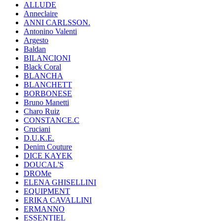
ALLUDE
Anneclaire
ANNI CARLSSON.
Antonino Valenti
Argesto
Baldan
BILANCIONI
Black Coral
BLANCHA
BLANCHETT
BORBONESE
Bruno Manetti
Charo Ruiz
CONSTANCE.C
Cruciani
D.U.K.E.
Denim Couture
DICE KAYEK
DOUCAL'S
DROMe
ELENA GHISELLINI
EQUIPMENT
ERIKA CAVALLINI
ERMANNO
ESSENTIEL