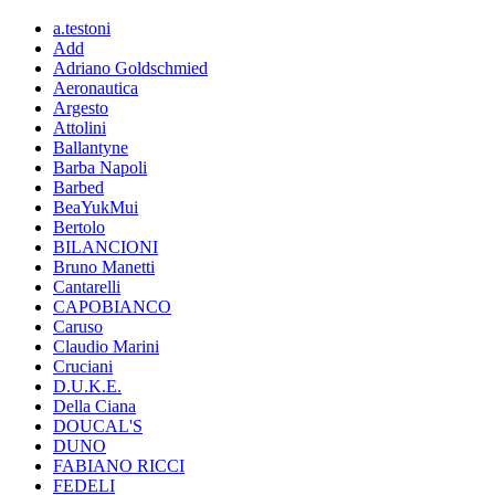
a.testoni
Add
Adriano Goldschmied
Aeronautica
Argesto
Attolini
Ballantyne
Barba Napoli
Barbed
BeaYukMui
Bertolo
BILANCIONI
Bruno Manetti
Cantarelli
CAPOBIANCO
Caruso
Claudio Marini
Cruciani
D.U.K.E.
Della Ciana
DOUCAL'S
DUNO
FABIANO RICCI
FEDELI