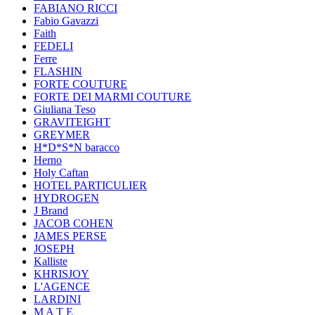
FABIANO RICCI
Fabio Gavazzi
Faith
FEDELI
Ferre
FLASHIN
FORTE COUTURE
FORTE DEI MARMI COUTURE
Giuliana Teso
GRAVITEIGHT
GREYMER
H*D*S*N baracco
Herno
Holy Caftan
HOTEL PARTICULIER
HYDROGEN
J Brand
JACOB COHEN
JAMES PERSE
JOSEPH
Kalliste
KHRISJOY
L'AGENCE
LARDINI
M A T E