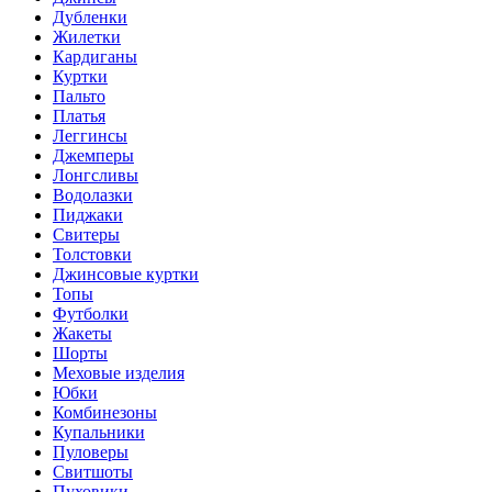
Дубленки
Жилетки
Кардиганы
Куртки
Пальто
Платья
Леггинсы
Джемперы
Лонгсливы
Водолазки
Пиджаки
Свитеры
Толстовки
Джинсовые куртки
Топы
Футболки
Жакеты
Шорты
Меховые изделия
Юбки
Комбинезоны
Купальники
Пуловеры
Свитшоты
Пуховики