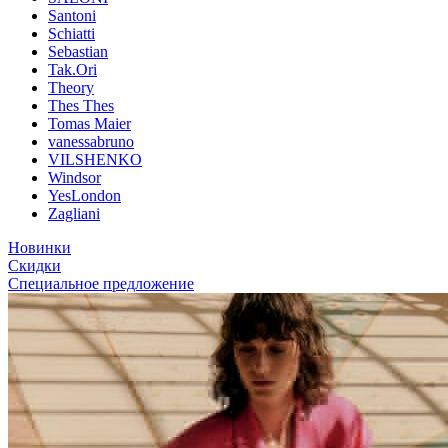
Santoni
Schiatti
Sebastian
Tak.Ori
Theory
Thes Thes
Tomas Maier
vanessabruno
VILSHENKO
Windsor
YesLondon
Zagliani
Новинки
Скидки
Специальное предложение