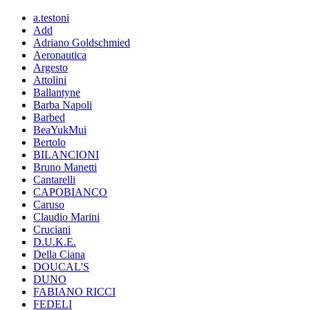
a.testoni
Add
Adriano Goldschmied
Aeronautica
Argesto
Attolini
Ballantyne
Barba Napoli
Barbed
BeaYukMui
Bertolo
BILANCIONI
Bruno Manetti
Cantarelli
CAPOBIANCO
Caruso
Claudio Marini
Cruciani
D.U.K.E.
Della Ciana
DOUCAL'S
DUNO
FABIANO RICCI
FEDELI