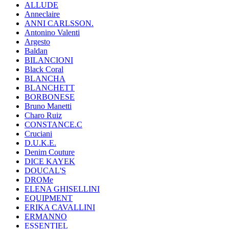
ALLUDE
Anneclaire
ANNI CARLSSON.
Antonino Valenti
Argesto
Baldan
BILANCIONI
Black Coral
BLANCHA
BLANCHETT
BORBONESE
Bruno Manetti
Charo Ruiz
CONSTANCE.C
Cruciani
D.U.K.E.
Denim Couture
DICE KAYEK
DOUCAL'S
DROMe
ELENA GHISELLINI
EQUIPMENT
ERIKA CAVALLINI
ERMANNO
ESSENTIEL