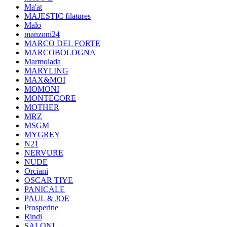
Ma'at
MAJESTIC filatures
Malo
manzoni24
MARCO DEL FORTE
MARCOBOLOGNA
Marmolada
MARYLING
MAX&MOI
MOMONI
MONTECORE
MOTHER
MRZ
MSGM
MYGREY
N21
NERVURE
NUDE
Orciani
OSCAR TIYE
PANICALE
PAUL & JOE
Prosperine
Rindi
SALONI