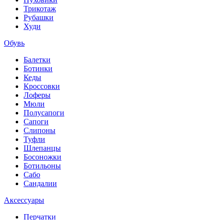
Трикотаж
Рубашки
Худи
Обувь
Балетки
Ботинки
Кеды
Кроссовки
Лоферы
Мюли
Полусапоги
Сапоги
Слипоны
Туфли
Шлепанцы
Босоножки
Ботильоны
Сабо
Сандалии
Аксессуары
Перчатки