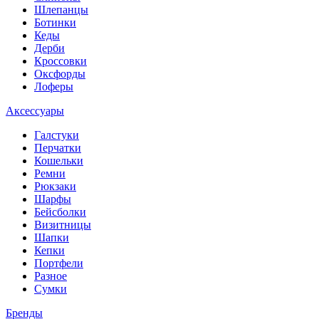
Шлепанцы
Ботинки
Кеды
Дерби
Кроссовки
Оксфорды
Лоферы
Аксессуары
Галстуки
Перчатки
Кошельки
Ремни
Рюкзаки
Шарфы
Бейсболки
Визитницы
Шапки
Кепки
Портфели
Разное
Сумки
Бренды