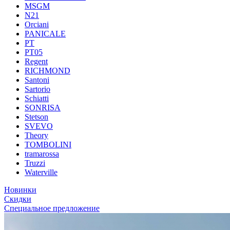
MSGM
N21
Orciani
PANICALE
PT
PT05
Regent
RICHMOND
Santoni
Sartorio
Schiatti
SONRISA
Stetson
SVEVO
Theory
TOMBOLINI
tramarossa
Truzzi
Waterville
Новинки
Скидки
Специальное предложение