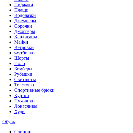
Пиджаки
Плащи
Водолазки
Джемперы
Сорочки
Джоггеры
Кардиганы
Майки
Ветровки
Футболки
Шорты
Поло
Бомберы
Рубашки
Свитшоты
Толстовки
Спортивные брюки
Куртки
Пуховики
Лонгсливы
Худи
Обувь
Слипоны