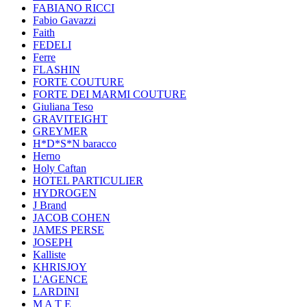
FABIANO RICCI
Fabio Gavazzi
Faith
FEDELI
Ferre
FLASHIN
FORTE COUTURE
FORTE DEI MARMI COUTURE
Giuliana Teso
GRAVITEIGHT
GREYMER
H*D*S*N baracco
Herno
Holy Caftan
HOTEL PARTICULIER
HYDROGEN
J Brand
JACOB COHEN
JAMES PERSE
JOSEPH
Kalliste
KHRISJOY
L'AGENCE
LARDINI
M A T E