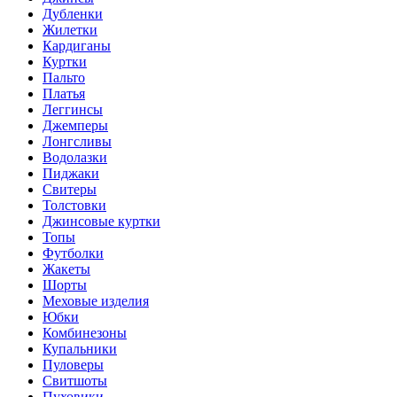
Дубленки
Жилетки
Кардиганы
Куртки
Пальто
Платья
Леггинсы
Джемперы
Лонгсливы
Водолазки
Пиджаки
Свитеры
Толстовки
Джинсовые куртки
Топы
Футболки
Жакеты
Шорты
Меховые изделия
Юбки
Комбинезоны
Купальники
Пуловеры
Свитшоты
Пуховики