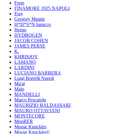
Ferre
FINAMORE 1925 NAPOLI
Fray
Gregory Munitz
H*D*S*N baracco
Herno
HYDROGEN
JACOB COHEN
JAMES PERSE
K.
KHRISJOY
LAMANO
LARDINI
LUCIANO BARBERA
Luigi Borrelli Napoli
Ma'at
Malo
MANDELLI
Marco Pescarolo
MAURIZIO BALDASSARI
MAURO OTTAVIANI
MONTECORE
MooRER
Moose Knuckles
Moose Knuckles©️