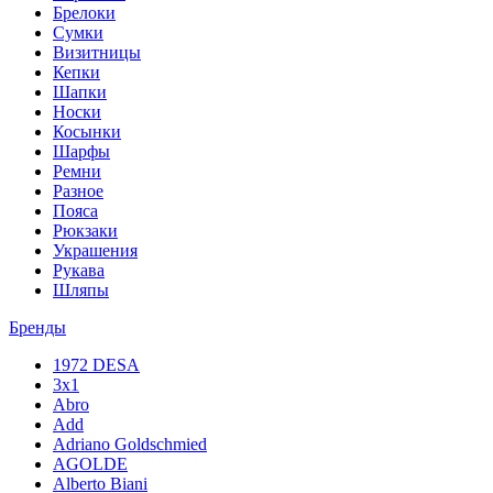
Брелоки
Сумки
Визитницы
Кепки
Шапки
Носки
Косынки
Шарфы
Ремни
Разное
Пояса
Рюкзаки
Украшения
Рукава
Шляпы
Бренды
1972 DESA
3x1
Abro
Add
Adriano Goldschmied
AGOLDE
Alberto Biani