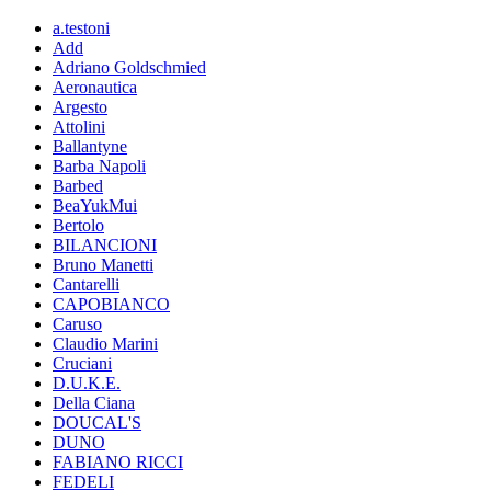
a.testoni
Add
Adriano Goldschmied
Aeronautica
Argesto
Attolini
Ballantyne
Barba Napoli
Barbed
BeaYukMui
Bertolo
BILANCIONI
Bruno Manetti
Cantarelli
CAPOBIANCO
Caruso
Claudio Marini
Cruciani
D.U.K.E.
Della Ciana
DOUCAL'S
DUNO
FABIANO RICCI
FEDELI