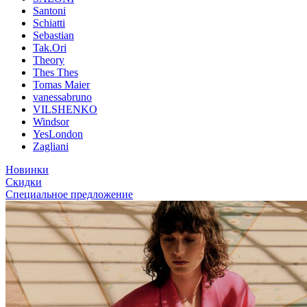
Santoni
Schiatti
Sebastian
Tak.Ori
Theory
Thes Thes
Tomas Maier
vanessabruno
VILSHENKO
Windsor
YesLondon
Zagliani
Новинки
Скидки
Специальное предложение