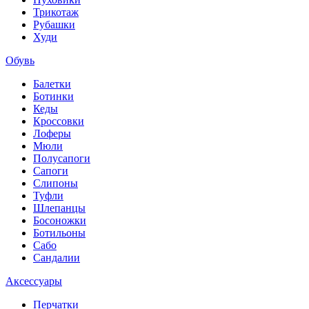
Трикотаж
Рубашки
Худи
Обувь
Балетки
Ботинки
Кеды
Кроссовки
Лоферы
Мюли
Полусапоги
Сапоги
Слипоны
Туфли
Шлепанцы
Босоножки
Ботильоны
Сабо
Сандалии
Аксессуары
Перчатки