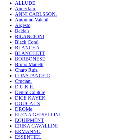
ALLUDE
Anneclaire
ANNI CARLSSON.
Antonino Valenti
Argesto
Baldan
BILANCIONI
Black Coral
BLANCHA
BLANCHETT
BORBONESE
Bruno Manetti
Charo Ruiz
CONSTANCE.C
Cruciani
D.U.K.E.
Denim Couture
DICE KAYEK
DOUCAL'S
DROMe
ELENA GHISELLINI
EQUIPMENT
ERIKA CAVALLINI
ERMANNO
ESSENTIEL