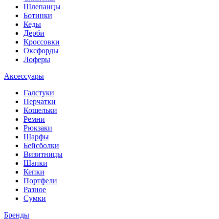
Шлепанцы
Ботинки
Кеды
Дерби
Кроссовки
Оксфорды
Лоферы
Аксессуары
Галстуки
Перчатки
Кошельки
Ремни
Рюкзаки
Шарфы
Бейсболки
Визитницы
Шапки
Кепки
Портфели
Разное
Сумки
Бренды