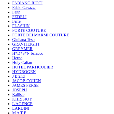
FABIANO RICCI
Fabio Gavazzi
Faith
FEDELI
Ferre
FLASHIN
FORTE COUTURE
FORTE DEI MARMI COUTURE
Giuliana Teso
GRAVITEIGHT
GREYMER
H*D*S*N baracco
Herno
Holy Caftan
HOTEL PARTICULIER
HYDROGEN
J Brand
JACOB COHEN
JAMES PERSE
JOSEPH
Kalliste
KHRISJOY
L'AGENCE
LARDINI
M A T E