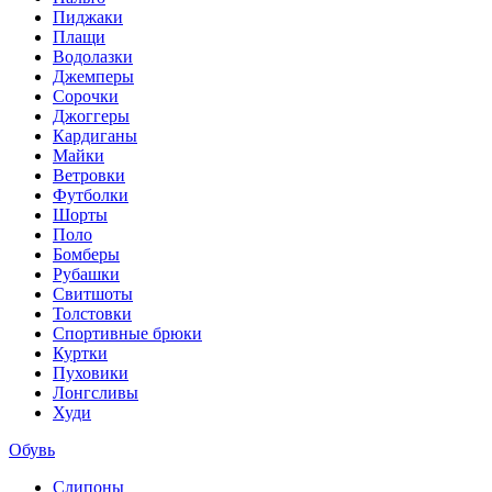
Пиджаки
Плащи
Водолазки
Джемперы
Сорочки
Джоггеры
Кардиганы
Майки
Ветровки
Футболки
Шорты
Поло
Бомберы
Рубашки
Свитшоты
Толстовки
Спортивные брюки
Куртки
Пуховики
Лонгсливы
Худи
Обувь
Слипоны