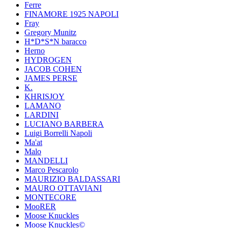
Ferre
FINAMORE 1925 NAPOLI
Fray
Gregory Munitz
H*D*S*N baracco
Herno
HYDROGEN
JACOB COHEN
JAMES PERSE
K.
KHRISJOY
LAMANO
LARDINI
LUCIANO BARBERA
Luigi Borrelli Napoli
Ma'at
Malo
MANDELLI
Marco Pescarolo
MAURIZIO BALDASSARI
MAURO OTTAVIANI
MONTECORE
MooRER
Moose Knuckles
Moose Knuckles©️