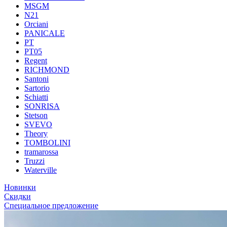
MSGM
N21
Orciani
PANICALE
PT
PT05
Regent
RICHMOND
Santoni
Sartorio
Schiatti
SONRISA
Stetson
SVEVO
Theory
TOMBOLINI
tramarossa
Truzzi
Waterville
Новинки
Скидки
Специальное предложение