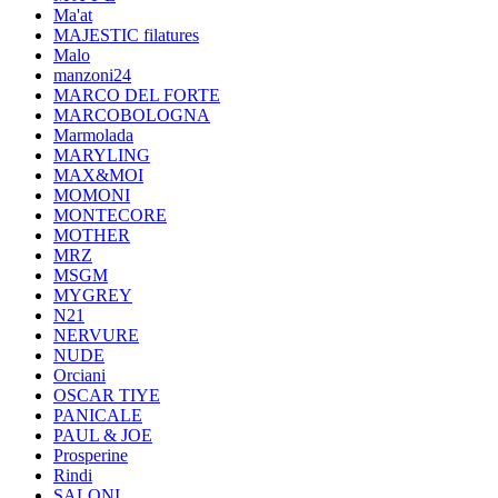
Ma'at
MAJESTIC filatures
Malo
manzoni24
MARCO DEL FORTE
MARCOBOLOGNA
Marmolada
MARYLING
MAX&MOI
MOMONI
MONTECORE
MOTHER
MRZ
MSGM
MYGREY
N21
NERVURE
NUDE
Orciani
OSCAR TIYE
PANICALE
PAUL & JOE
Prosperine
Rindi
SALONI