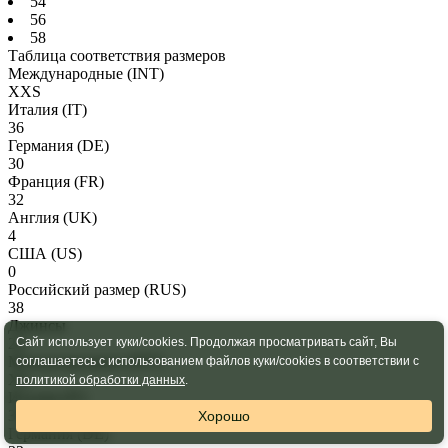
54
56
58
Таблица соответствия размеров
Международные
(INT)
XXS
Италия
(IT)
36
Германия
(DE)
30
Франция
(FR)
32
Англия
(UK)
4
США
(US)
0
Российский размер
(RUS)
38
Джинсы
24
Сайт использует куки/cookies. Продолжая просматривать сайт, Вы
Международные
(INT)
соглашаетесь с использованием файлов куки/cookies в соответствии с
XS
политикой обработки данных
.
Италия
(IT)
38
Хорошо
Германия
(DE)