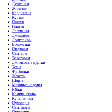
Дубленки
Жилетки
Кардиганы
Куртки
Пальто
Платья
Леггинсы
Джемперы
Лонгсливы
Водолазки
Пиджаки
Свитеры
Толстовки
Джинсовые куртки
Топы
Футболки
Жакеты
Шорты
Меховые изделия
Юбки
Комбинезоны
Купальники
Пуловеры
Свитшоты
Пуховики