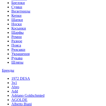
Брелоки
Сумки
Визитницы
Кепки
Шапки
Носки
Косынки
Шарфы
Ремни
Разное
Пояса
Рюкзаки
Украшения
Рукава
Шляпы
Бренды
1972 DESA
3x1
Abro
Add
Adriano Goldschmied
AGOLDE
Alberto Biani