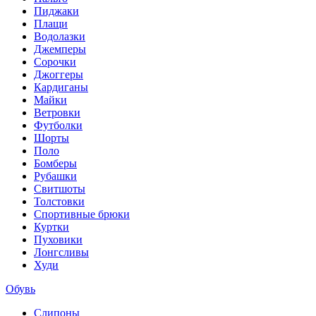
Пиджаки
Плащи
Водолазки
Джемперы
Сорочки
Джоггеры
Кардиганы
Майки
Ветровки
Футболки
Шорты
Поло
Бомберы
Рубашки
Свитшоты
Толстовки
Спортивные брюки
Куртки
Пуховики
Лонгсливы
Худи
Обувь
Слипоны