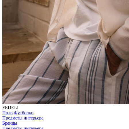
FEDELI
Поло
Футболки
Предметы интерьера
Бренды
Предметы интерьера