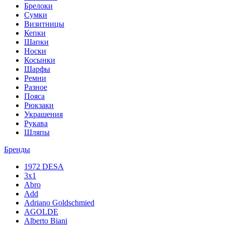
Брелоки
Сумки
Визитницы
Кепки
Шапки
Носки
Косынки
Шарфы
Ремни
Разное
Пояса
Рюкзаки
Украшения
Рукава
Шляпы
Бренды
1972 DESA
3x1
Abro
Add
Adriano Goldschmied
AGOLDE
Alberto Biani