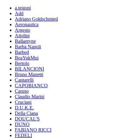
a.testoni
Add
Adriano Goldschmied
Aeronautica
Argesto
Attolini
Ballantyne
Barba Napoli
Barbed
BeaYukMui
Bertolo
BILANCIONI
Bruno Manetti
Cantarelli
CAPOBIANCO
Caruso
Claudio Marini
Cruciani
D.U.K.E.
Della Ciana
DOUCAL'S
DUNO
FABIANO RICCI
FEDELI