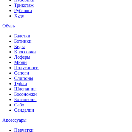
Трикотаж
Рубашки
Худи
Обувь
Балетки
Ботинки
Кеды
Кроссовки
Лоферы
Мюли
Полусапоги
Сапоги
Слипоны
Туфли
Шлепанцы
Босоножки
Ботильоны
Сабо
Сандалии
Аксессуары
Перчатки