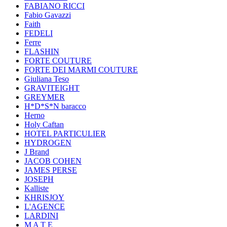
FABIANO RICCI
Fabio Gavazzi
Faith
FEDELI
Ferre
FLASHIN
FORTE COUTURE
FORTE DEI MARMI COUTURE
Giuliana Teso
GRAVITEIGHT
GREYMER
H*D*S*N baracco
Herno
Holy Caftan
HOTEL PARTICULIER
HYDROGEN
J Brand
JACOB COHEN
JAMES PERSE
JOSEPH
Kalliste
KHRISJOY
L'AGENCE
LARDINI
M A T E