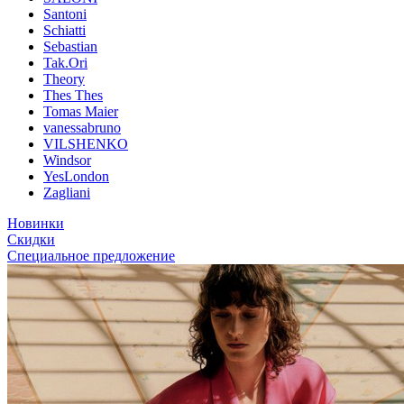
Santoni
Schiatti
Sebastian
Tak.Ori
Theory
Thes Thes
Tomas Maier
vanessabruno
VILSHENKO
Windsor
YesLondon
Zagliani
Новинки
Скидки
Специальное предложение