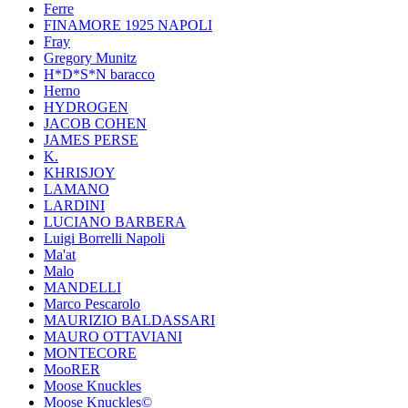
Ferre
FINAMORE 1925 NAPOLI
Fray
Gregory Munitz
H*D*S*N baracco
Herno
HYDROGEN
JACOB COHEN
JAMES PERSE
K.
KHRISJOY
LAMANO
LARDINI
LUCIANO BARBERA
Luigi Borrelli Napoli
Ma'at
Malo
MANDELLI
Marco Pescarolo
MAURIZIO BALDASSARI
MAURO OTTAVIANI
MONTECORE
MooRER
Moose Knuckles
Moose Knuckles©️