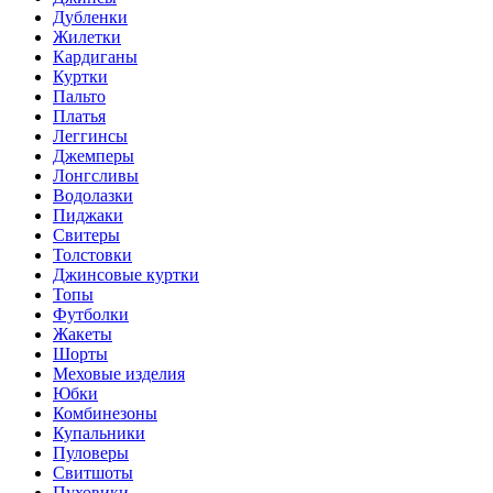
Дубленки
Жилетки
Кардиганы
Куртки
Пальто
Платья
Леггинсы
Джемперы
Лонгсливы
Водолазки
Пиджаки
Свитеры
Толстовки
Джинсовые куртки
Топы
Футболки
Жакеты
Шорты
Меховые изделия
Юбки
Комбинезоны
Купальники
Пуловеры
Свитшоты
Пуховики