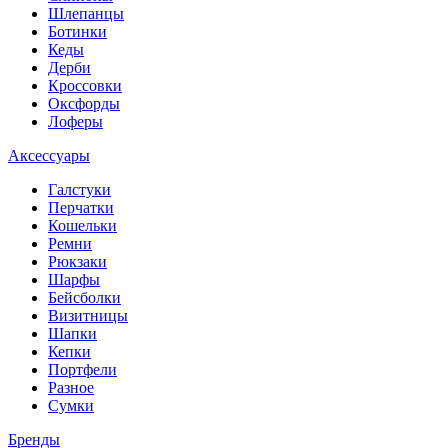
Шлепанцы
Ботинки
Кеды
Дерби
Кроссовки
Оксфорды
Лоферы
Аксессуары
Галстуки
Перчатки
Кошельки
Ремни
Рюкзаки
Шарфы
Бейсболки
Визитницы
Шапки
Кепки
Портфели
Разное
Сумки
Бренды