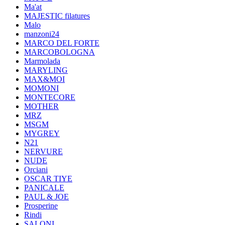
Ma'at
MAJESTIC filatures
Malo
manzoni24
MARCO DEL FORTE
MARCOBOLOGNA
Marmolada
MARYLING
MAX&MOI
MOMONI
MONTECORE
MOTHER
MRZ
MSGM
MYGREY
N21
NERVURE
NUDE
Orciani
OSCAR TIYE
PANICALE
PAUL & JOE
Prosperine
Rindi
SALONI