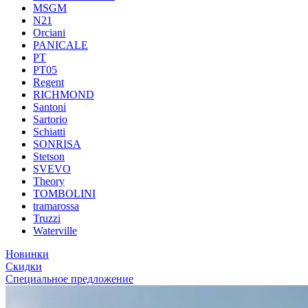
MSGM
N21
Orciani
PANICALE
PT
PT05
Regent
RICHMOND
Santoni
Sartorio
Schiatti
SONRISA
Stetson
SVEVO
Theory
TOMBOLINI
tramarossa
Truzzi
Waterville
Новинки
Скидки
Специальное предложение