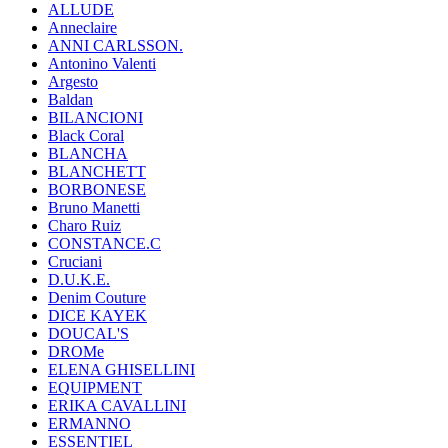
ALLUDE
Anneclaire
ANNI CARLSSON.
Antonino Valenti
Argesto
Baldan
BILANCIONI
Black Coral
BLANCHA
BLANCHETT
BORBONESE
Bruno Manetti
Charo Ruiz
CONSTANCE.C
Cruciani
D.U.K.E.
Denim Couture
DICE KAYEK
DOUCAL'S
DROMe
ELENA GHISELLINI
EQUIPMENT
ERIKA CAVALLINI
ERMANNO
ESSENTIEL