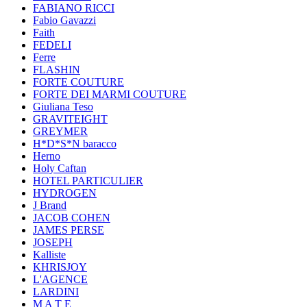
FABIANO RICCI
Fabio Gavazzi
Faith
FEDELI
Ferre
FLASHIN
FORTE COUTURE
FORTE DEI MARMI COUTURE
Giuliana Teso
GRAVITEIGHT
GREYMER
H*D*S*N baracco
Herno
Holy Caftan
HOTEL PARTICULIER
HYDROGEN
J Brand
JACOB COHEN
JAMES PERSE
JOSEPH
Kalliste
KHRISJOY
L'AGENCE
LARDINI
M A T E