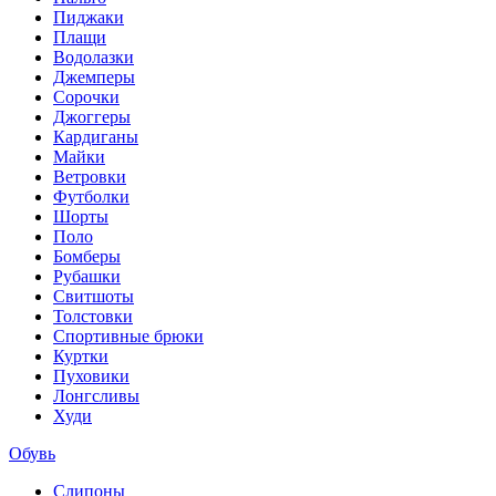
Пиджаки
Плащи
Водолазки
Джемперы
Сорочки
Джоггеры
Кардиганы
Майки
Ветровки
Футболки
Шорты
Поло
Бомберы
Рубашки
Свитшоты
Толстовки
Спортивные брюки
Куртки
Пуховики
Лонгсливы
Худи
Обувь
Слипоны