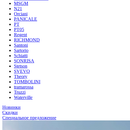
MSGM
N21
Orciani
PANICALE
PT
PT05
Regent
RICHMOND
Santoni
Sartorio
Schiatti
SONRISA
Stetson
SVEVO
Theory
TOMBOLINI
tramarossa
Truzzi
Waterville
Новинки
Скидки
Специальное предложение