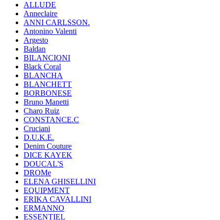
ALLUDE
Anneclaire
ANNI CARLSSON.
Antonino Valenti
Argesto
Baldan
BILANCIONI
Black Coral
BLANCHA
BLANCHETT
BORBONESE
Bruno Manetti
Charo Ruiz
CONSTANCE.C
Cruciani
D.U.K.E.
Denim Couture
DICE KAYEK
DOUCAL'S
DROMe
ELENA GHISELLINI
EQUIPMENT
ERIKA CAVALLINI
ERMANNO
ESSENTIEL