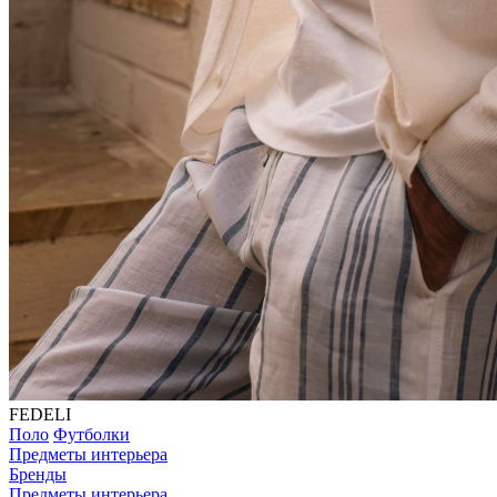
FEDELI
Поло
Футболки
Предметы интерьера
Бренды
Предметы интерьера