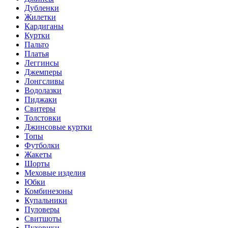
Дубленки
Жилетки
Кардиганы
Куртки
Пальто
Платья
Леггинсы
Джемперы
Лонгсливы
Водолазки
Пиджаки
Свитеры
Толстовки
Джинсовые куртки
Топы
Футболки
Жакеты
Шорты
Меховые изделия
Юбки
Комбинезоны
Купальники
Пуловеры
Свитшоты
Пуховики