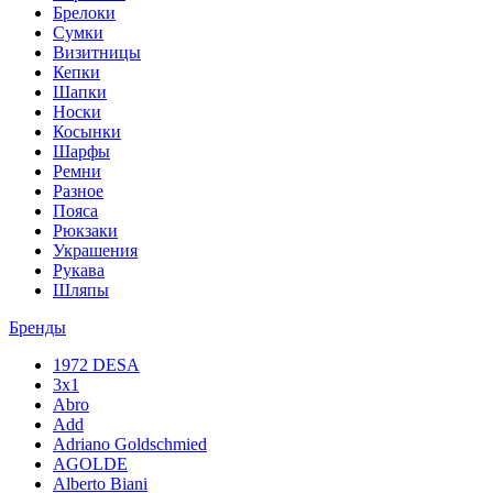
Брелоки
Сумки
Визитницы
Кепки
Шапки
Носки
Косынки
Шарфы
Ремни
Разное
Пояса
Рюкзаки
Украшения
Рукава
Шляпы
Бренды
1972 DESA
3x1
Abro
Add
Adriano Goldschmied
AGOLDE
Alberto Biani