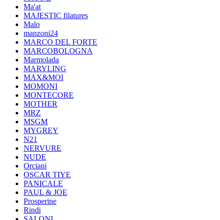
Ma'at
MAJESTIC filatures
Malo
manzoni24
MARCO DEL FORTE
MARCOBOLOGNA
Marmolada
MARYLING
MAX&MOI
MOMONI
MONTECORE
MOTHER
MRZ
MSGM
MYGREY
N21
NERVURE
NUDE
Orciani
OSCAR TIYE
PANICALE
PAUL & JOE
Prosperine
Rindi
SALONI