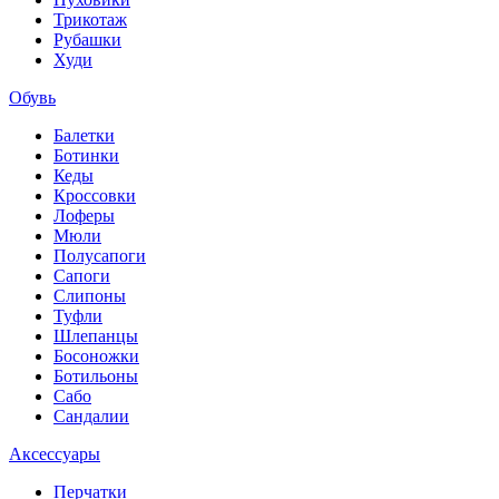
Трикотаж
Рубашки
Худи
Обувь
Балетки
Ботинки
Кеды
Кроссовки
Лоферы
Мюли
Полусапоги
Сапоги
Слипоны
Туфли
Шлепанцы
Босоножки
Ботильоны
Сабо
Сандалии
Аксессуары
Перчатки