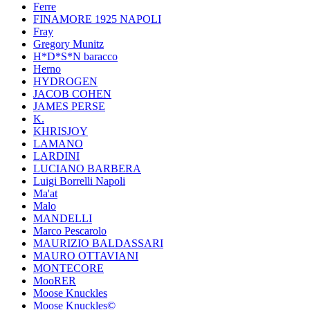
Ferre
FINAMORE 1925 NAPOLI
Fray
Gregory Munitz
H*D*S*N baracco
Herno
HYDROGEN
JACOB COHEN
JAMES PERSE
K.
KHRISJOY
LAMANO
LARDINI
LUCIANO BARBERA
Luigi Borrelli Napoli
Ma'at
Malo
MANDELLI
Marco Pescarolo
MAURIZIO BALDASSARI
MAURO OTTAVIANI
MONTECORE
MooRER
Moose Knuckles
Moose Knuckles©️