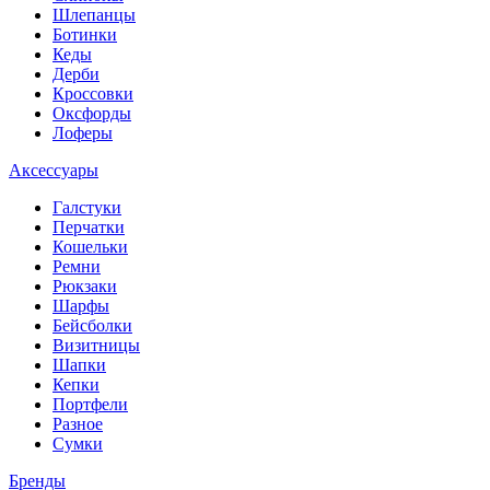
Шлепанцы
Ботинки
Кеды
Дерби
Кроссовки
Оксфорды
Лоферы
Аксессуары
Галстуки
Перчатки
Кошельки
Ремни
Рюкзаки
Шарфы
Бейсболки
Визитницы
Шапки
Кепки
Портфели
Разное
Сумки
Бренды