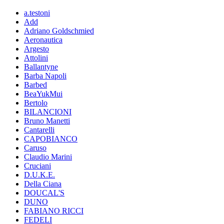
a.testoni
Add
Adriano Goldschmied
Aeronautica
Argesto
Attolini
Ballantyne
Barba Napoli
Barbed
BeaYukMui
Bertolo
BILANCIONI
Bruno Manetti
Cantarelli
CAPOBIANCO
Caruso
Claudio Marini
Cruciani
D.U.K.E.
Della Ciana
DOUCAL'S
DUNO
FABIANO RICCI
FEDELI