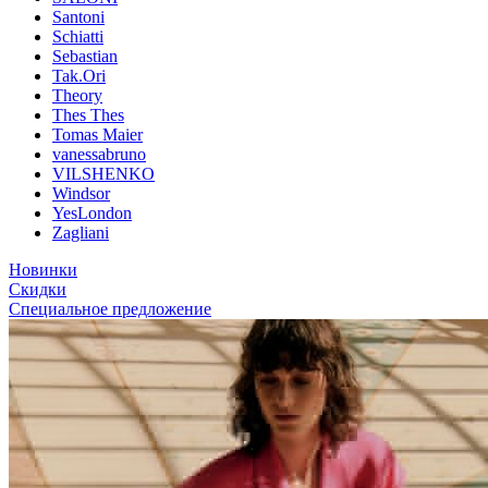
Santoni
Schiatti
Sebastian
Tak.Ori
Theory
Thes Thes
Tomas Maier
vanessabruno
VILSHENKO
Windsor
YesLondon
Zagliani
Новинки
Скидки
Специальное предложение