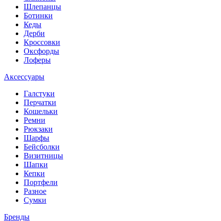
Шлепанцы
Ботинки
Кеды
Дерби
Кроссовки
Оксфорды
Лоферы
Аксессуары
Галстуки
Перчатки
Кошельки
Ремни
Рюкзаки
Шарфы
Бейсболки
Визитницы
Шапки
Кепки
Портфели
Разное
Сумки
Бренды