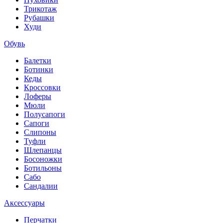
Трикотаж
Рубашки
Худи
Обувь
Балетки
Ботинки
Кеды
Кроссовки
Лоферы
Мюли
Полусапоги
Сапоги
Слипоны
Туфли
Шлепанцы
Босоножки
Ботильоны
Сабо
Сандалии
Аксессуары
Перчатки