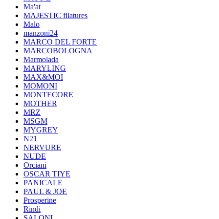
Ma'at
MAJESTIC filatures
Malo
manzoni24
MARCO DEL FORTE
MARCOBOLOGNA
Marmolada
MARYLING
MAX&MOI
MOMONI
MONTECORE
MOTHER
MRZ
MSGM
MYGREY
N21
NERVURE
NUDE
Orciani
OSCAR TIYE
PANICALE
PAUL & JOE
Prosperine
Rindi
SALONI