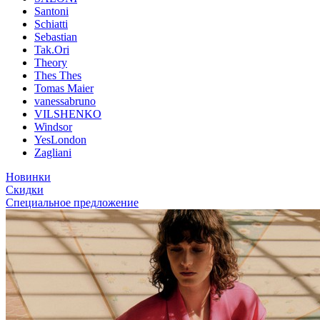
Santoni
Schiatti
Sebastian
Tak.Ori
Theory
Thes Thes
Tomas Maier
vanessabruno
VILSHENKO
Windsor
YesLondon
Zagliani
Новинки
Скидки
Специальное предложение