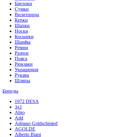
Брелоки
Сумки
Визитницы
Кепки
Шапки
Носки
Косынки
Шарфы
Ремни
Разное
Пояса
Рюкзаки
Украшения
Рукава
Шляпы
Бренды
1972 DESA
3x1
Abro
Add
Adriano Goldschmied
AGOLDE
Alberto Biani