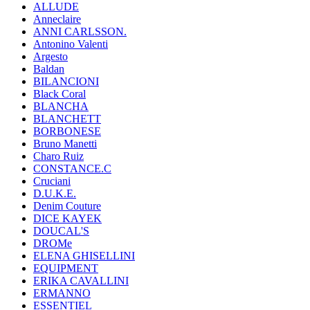
ALLUDE
Anneclaire
ANNI CARLSSON.
Antonino Valenti
Argesto
Baldan
BILANCIONI
Black Coral
BLANCHA
BLANCHETT
BORBONESE
Bruno Manetti
Charo Ruiz
CONSTANCE.C
Cruciani
D.U.K.E.
Denim Couture
DICE KAYEK
DOUCAL'S
DROMe
ELENA GHISELLINI
EQUIPMENT
ERIKA CAVALLINI
ERMANNO
ESSENTIEL