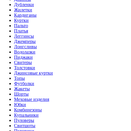
Дубленки
Жилетки
Кардиганы
Куртки
Пальто
Платья
Леггинсы
Джемперы
Лонгсливы
Водолазки
Пиджаки
Свитеры
Толстовки
Джинсовые куртки
Топы
Футболки
Жакеты
Шорты
Меховые изделия
Юбки
Комбинезоны
Купальники
Пуловеры
Свитшоты
Пуховики