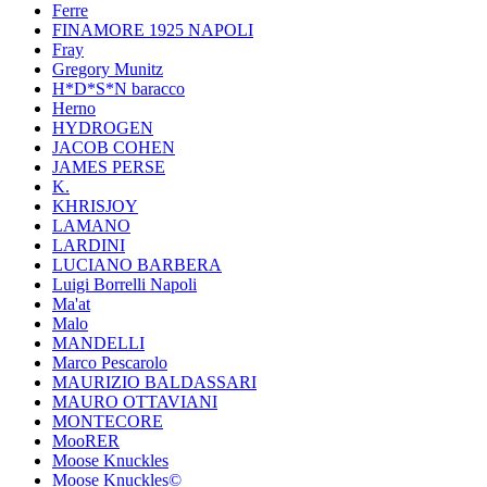
Ferre
FINAMORE 1925 NAPOLI
Fray
Gregory Munitz
H*D*S*N baracco
Herno
HYDROGEN
JACOB COHEN
JAMES PERSE
K.
KHRISJOY
LAMANO
LARDINI
LUCIANO BARBERA
Luigi Borrelli Napoli
Ma'at
Malo
MANDELLI
Marco Pescarolo
MAURIZIO BALDASSARI
MAURO OTTAVIANI
MONTECORE
MooRER
Moose Knuckles
Moose Knuckles©️