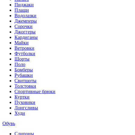
Пиджаки
Плащи
Водолазки
Джемперы
Сорочки
Джоггеры
Кардиганы
Майки
Ветровки
Футболки
Шорты
Поло
Бомберы
Рубашки
Свитшоты
Толстовки
Спортивные брюки
Куртки
Пуховики
Лонгсливы
Худи
Обувь
Слипоны