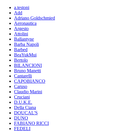
a.testoni
Add
Adriano Goldschmied
Aeronautica
Argesto
Attolini
Ballantyne
Barba Napoli
Barbed
BeaYukMui
Bertolo
BILANCIONI
Bruno Manetti
Cantarelli
CAPOBIANCO
Caruso
Claudio Marini
Cruciani
D.U.K.E.
Della Ciana
DOUCAL'S
DUNO
FABIANO RICCI
FEDELI