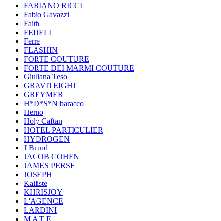
FABIANO RICCI
Fabio Gavazzi
Faith
FEDELI
Ferre
FLASHIN
FORTE COUTURE
FORTE DEI MARMI COUTURE
Giuliana Teso
GRAVITEIGHT
GREYMER
H*D*S*N baracco
Herno
Holy Caftan
HOTEL PARTICULIER
HYDROGEN
J Brand
JACOB COHEN
JAMES PERSE
JOSEPH
Kalliste
KHRISJOY
L'AGENCE
LARDINI
M A T E