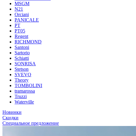
MSGM
N21
Orciani
PANICALE
PT
PT05
Regent
RICHMOND
Santoni
Sartorio
Schiatti
SONRISA
Stetson
SVEVO
Theory
TOMBOLINI
tramarossa
Truzzi
Waterville
Новинки
Скидки
Специальное предложение