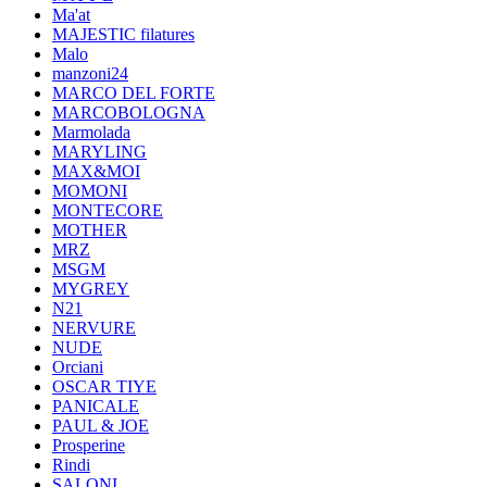
Ma'at
MAJESTIC filatures
Malo
manzoni24
MARCO DEL FORTE
MARCOBOLOGNA
Marmolada
MARYLING
MAX&MOI
MOMONI
MONTECORE
MOTHER
MRZ
MSGM
MYGREY
N21
NERVURE
NUDE
Orciani
OSCAR TIYE
PANICALE
PAUL & JOE
Prosperine
Rindi
SALONI