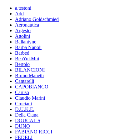
a.testoni
Add
Adriano Goldschmied
Aeronautica
Argesto
Attolini
Ballantyne
Barba Napoli
Barbed
BeaYukMui
Bertolo
BILANCIONI
Bruno Manetti
Cantarelli
CAPOBIANCO
Caruso
Claudio Marini
Cruciani
D.U.K.E.
Della Ciana
DOUCAL'S
DUNO
FABIANO RICCI
FEDELI