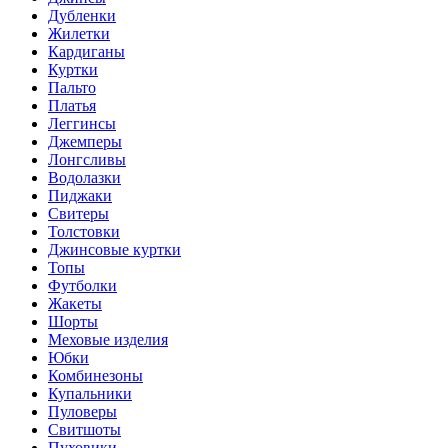
Дубленки
Жилетки
Кардиганы
Куртки
Пальто
Платья
Леггинсы
Джемперы
Лонгсливы
Водолазки
Пиджаки
Свитеры
Толстовки
Джинсовые куртки
Топы
Футболки
Жакеты
Шорты
Меховые изделия
Юбки
Комбинезоны
Купальники
Пуловеры
Свитшоты
Пуховики