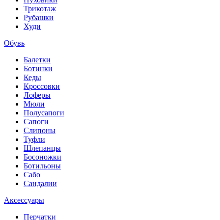
Трикотаж
Рубашки
Худи
Обувь
Балетки
Ботинки
Кеды
Кроссовки
Лоферы
Мюли
Полусапоги
Сапоги
Слипоны
Туфли
Шлепанцы
Босоножки
Ботильоны
Сабо
Сандалии
Аксессуары
Перчатки