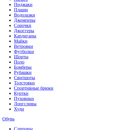
Пиджаки
Плащи
Водолазки
Джемперы
Сорочки
Джоггеры
Кардиганы
Майки
Ветровки
Футболки
Шорты
Поло
Бомберы
Рубашки
Свитшоты
Толстовки
Спортивные брюки
Куртки
Пуховики
Лонгсливы
Худи
Обувь
Слипоны