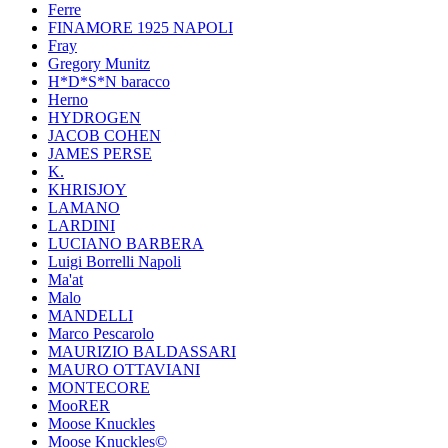
Ferre
FINAMORE 1925 NAPOLI
Fray
Gregory Munitz
H*D*S*N baracco
Herno
HYDROGEN
JACOB COHEN
JAMES PERSE
K.
KHRISJOY
LAMANO
LARDINI
LUCIANO BARBERA
Luigi Borrelli Napoli
Ma'at
Malo
MANDELLI
Marco Pescarolo
MAURIZIO BALDASSARI
MAURO OTTAVIANI
MONTECORE
MooRER
Moose Knuckles
Moose Knuckles©️