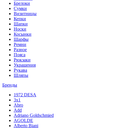
Брелоки
Сумки
Визитницы
Кепки
Шапки
Носки
Косынки
Шарфы
Ремни
Разное
Пояса
Рюкзаки
Украшения
Рукава
Шляпы
Бренды
1972 DESA
3x1
Abro
Add
Adriano Goldschmied
AGOLDE
Alberto Biani