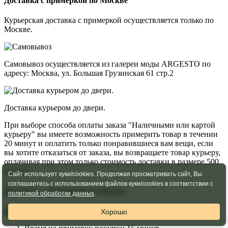
Доставка с примеркой по Москве
Курьерская доставка с примеркой осуществляется только по
Москве.
Самовывоз осуществляется из галереи моды ARGESTO по
адресу: Москва, ул. Большая Грузинская 61 стр.2
Доставка курьером до двери.
При выборе способа оплаты заказа "Наличными или картой
курьеру" вы имеете возможность примерить товар в течении
20 минут и оплатить только понравившиеся вам вещи, если
вы хотите отказаться от заказа, вы возвращаете товар курьеру,
оплачивая при этом только стоимость доставки в размере 500
рублей.
Сайт использует куки/cookies. Продолжая просматривать сайт, Вы
соглашаетесь с использованием файлов куки/cookies в соответствии с
Доставка с примеркой по России
политикой обработки данных
.
Доставка до пункта выдачи CDEK и курьерская до двери.
Хорошо