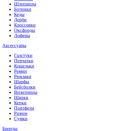
Шлепанцы
Ботинки
Кеды
Дерби
Кроссовки
Оксфорды
Лоферы
Аксессуары
Галстуки
Перчатки
Кошельки
Ремни
Рюкзаки
Шарфы
Бейсболки
Визитницы
Шапки
Кепки
Портфели
Разное
Сумки
Бренды