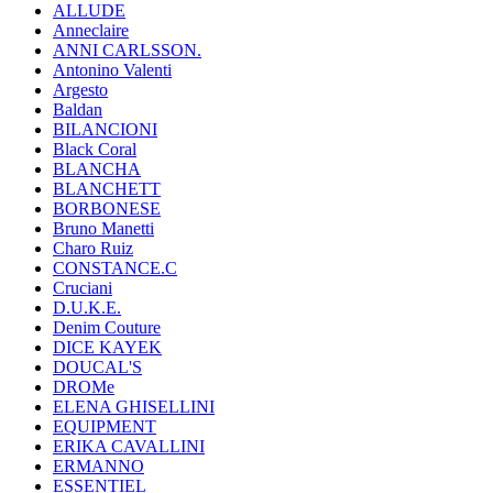
ALLUDE
Anneclaire
ANNI CARLSSON.
Antonino Valenti
Argesto
Baldan
BILANCIONI
Black Coral
BLANCHA
BLANCHETT
BORBONESE
Bruno Manetti
Charo Ruiz
CONSTANCE.C
Cruciani
D.U.K.E.
Denim Couture
DICE KAYEK
DOUCAL'S
DROMe
ELENA GHISELLINI
EQUIPMENT
ERIKA CAVALLINI
ERMANNO
ESSENTIEL