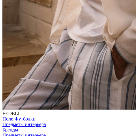
FEDELI
Поло
Футболки
Предметы интерьера
Бренды
Предметы интерьера