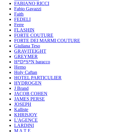
FABIANO RICCI
Fabio Gavazzi
Faith
FEDELI
Ferre
FLASHIN
FORTE COUTURE
FORTE DEI MARMI COUTURE
Giuliana Teso
GRAVITEIGHT
GREYMER
H*D*S*N baracco
Herno
Holy Caftan
HOTEL PARTICULIER
HYDROGEN
J Brand
JACOB COHEN
JAMES PERSE
JOSEPH
Kalliste
KHRISJOY
L'AGENCE
LARDINI
M A T E