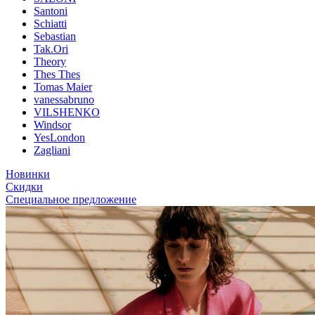
Santoni
Schiatti
Sebastian
Tak.Ori
Theory
Thes Thes
Tomas Maier
vanessabruno
VILSHENKO
Windsor
YesLondon
Zagliani
Новинки
Скидки
Специальное предложение