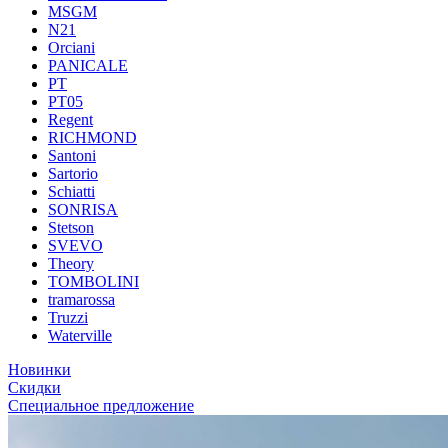
MSGM
N21
Orciani
PANICALE
PT
PT05
Regent
RICHMOND
Santoni
Sartorio
Schiatti
SONRISA
Stetson
SVEVO
Theory
TOMBOLINI
tramarossa
Truzzi
Waterville
Новинки
Скидки
Специальное предложение