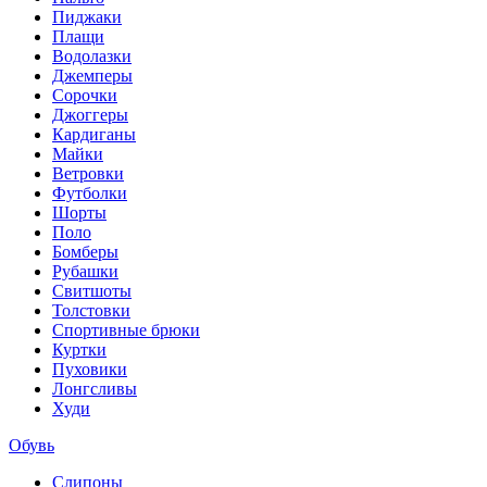
Пиджаки
Плащи
Водолазки
Джемперы
Сорочки
Джоггеры
Кардиганы
Майки
Ветровки
Футболки
Шорты
Поло
Бомберы
Рубашки
Свитшоты
Толстовки
Спортивные брюки
Куртки
Пуховики
Лонгсливы
Худи
Обувь
Слипоны