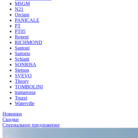
MSGM
N21
Orciani
PANICALE
PT
PT05
Regent
RICHMOND
Santoni
Sartorio
Schiatti
SONRISA
Stetson
SVEVO
Theory
TOMBOLINI
tramarossa
Truzzi
Waterville
Новинки
Скидки
Специальное предложение