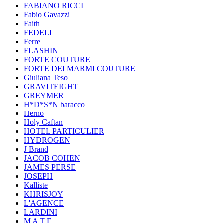
FABIANO RICCI
Fabio Gavazzi
Faith
FEDELI
Ferre
FLASHIN
FORTE COUTURE
FORTE DEI MARMI COUTURE
Giuliana Teso
GRAVITEIGHT
GREYMER
H*D*S*N baracco
Herno
Holy Caftan
HOTEL PARTICULIER
HYDROGEN
J Brand
JACOB COHEN
JAMES PERSE
JOSEPH
Kalliste
KHRISJOY
L'AGENCE
LARDINI
M A T E