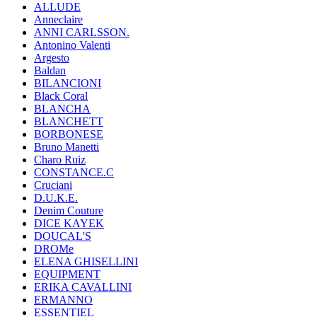
ALLUDE
Anneclaire
ANNI CARLSSON.
Antonino Valenti
Argesto
Baldan
BILANCIONI
Black Coral
BLANCHA
BLANCHETT
BORBONESE
Bruno Manetti
Charo Ruiz
CONSTANCE.C
Cruciani
D.U.K.E.
Denim Couture
DICE KAYEK
DOUCAL'S
DROMe
ELENA GHISELLINI
EQUIPMENT
ERIKA CAVALLINI
ERMANNO
ESSENTIEL