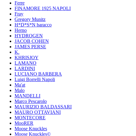
Ferre
FINAMORE 1925 NAPOLI
Fray
Gregory Munitz
H*D*S*N baracco
Herno
HYDROGEN
JACOB COHEN
JAMES PERSE
K.
KHRISJOY
LAMANO
LARDINI
LUCIANO BARBERA
Luigi Borrelli Napoli
Ma'at
Malo
MANDELLI
Marco Pescarolo
MAURIZIO BALDASSARI
MAURO OTTAVIANI
MONTECORE
MooRER
Moose Knuckles
Moose Knuckles©️