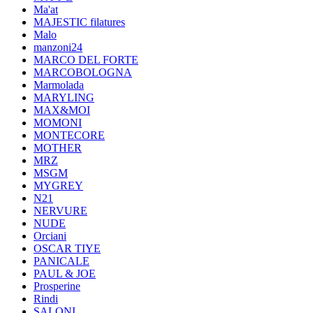
Ma'at
MAJESTIC filatures
Malo
manzoni24
MARCO DEL FORTE
MARCOBOLOGNA
Marmolada
MARYLING
MAX&MOI
MOMONI
MONTECORE
MOTHER
MRZ
MSGM
MYGREY
N21
NERVURE
NUDE
Orciani
OSCAR TIYE
PANICALE
PAUL & JOE
Prosperine
Rindi
SALONI