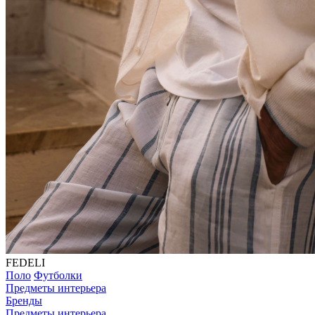
FEDELI
Поло
Футболки
Предметы интерьера
Бренды
Предметы интерьера