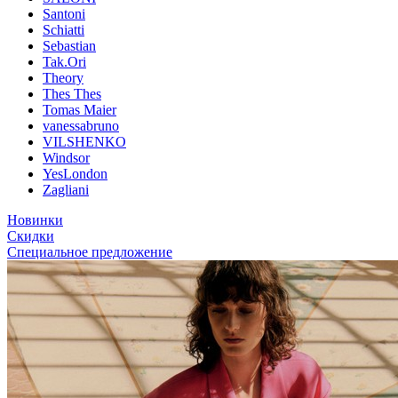
Santoni
Schiatti
Sebastian
Tak.Ori
Theory
Thes Thes
Tomas Maier
vanessabruno
VILSHENKO
Windsor
YesLondon
Zagliani
Новинки
Скидки
Специальное предложение