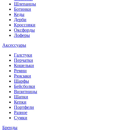
Шлепанцы
Ботинки
Кеды
Дерби
Кроссовки
Оксфорды
Лоферы
Аксессуары
Галстуки
Перчатки
Кошельки
Ремни
Рюкзаки
Шарфы
Бейсболки
Визитницы
Шапки
Кепки
Портфели
Разное
Сумки
Бренды