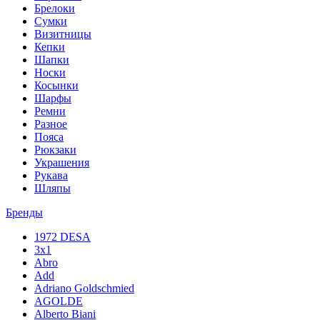
Брелоки
Сумки
Визитницы
Кепки
Шапки
Носки
Косынки
Шарфы
Ремни
Разное
Пояса
Рюкзаки
Украшения
Рукава
Шляпы
Бренды
1972 DESA
3x1
Abro
Add
Adriano Goldschmied
AGOLDE
Alberto Biani