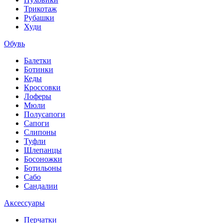
Трикотаж
Рубашки
Худи
Обувь
Балетки
Ботинки
Кеды
Кроссовки
Лоферы
Мюли
Полусапоги
Сапоги
Слипоны
Туфли
Шлепанцы
Босоножки
Ботильоны
Сабо
Сандалии
Аксессуары
Перчатки