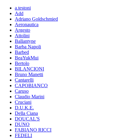
a.testoni
Add
Adriano Goldschmied
Aeronautica
Argesto
Attolini
Ballantyne
Barba Napoli
Barbed
BeaYukMui
Bertolo
BILANCIONI
Bruno Manetti
Cantarelli
CAPOBIANCO
Caruso
Claudio Marini
Cruciani
D.U.K.E.
Della Ciana
DOUCAL'S
DUNO
FABIANO RICCI
FEDELI