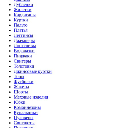
Дубленки
Жилетки
Кардиганы
Куртки
Пальто
Платья
Леггинсы
Джемперы
Лонгсливы
Водолазки
Пиджаки
Свитеры
Толстовки
Джинсовые куртки
Топы
Футболки
Жакеты
Шорты
Меховые изделия
Юбки
Комбинезоны
Купальники
Пуловеры
Свитшоты
Пуховики