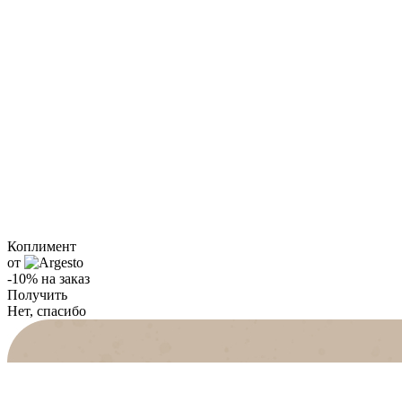
Коплимент
от
-10% на заказ
Получить
Нет, спасибо