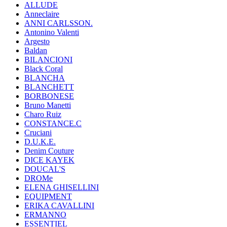
ALLUDE
Anneclaire
ANNI CARLSSON.
Antonino Valenti
Argesto
Baldan
BILANCIONI
Black Coral
BLANCHA
BLANCHETT
BORBONESE
Bruno Manetti
Charo Ruiz
CONSTANCE.C
Cruciani
D.U.K.E.
Denim Couture
DICE KAYEK
DOUCAL'S
DROMe
ELENA GHISELLINI
EQUIPMENT
ERIKA CAVALLINI
ERMANNO
ESSENTIEL