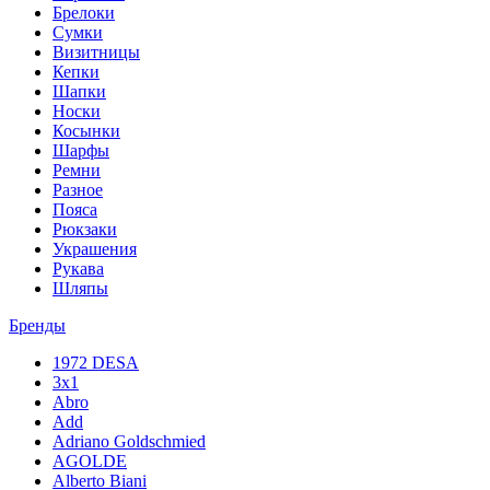
Брелоки
Сумки
Визитницы
Кепки
Шапки
Носки
Косынки
Шарфы
Ремни
Разное
Пояса
Рюкзаки
Украшения
Рукава
Шляпы
Бренды
1972 DESA
3x1
Abro
Add
Adriano Goldschmied
AGOLDE
Alberto Biani