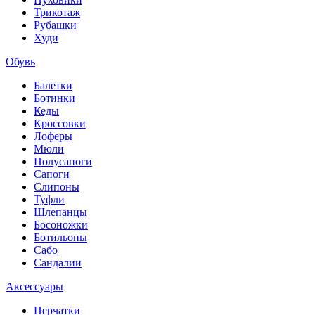
Трикотаж
Рубашки
Худи
Обувь
Балетки
Ботинки
Кеды
Кроссовки
Лоферы
Мюли
Полусапоги
Сапоги
Слипоны
Туфли
Шлепанцы
Босоножки
Ботильоны
Сабо
Сандалии
Аксессуары
Перчатки