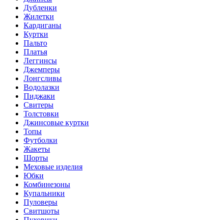
Дубленки
Жилетки
Кардиганы
Куртки
Пальто
Платья
Леггинсы
Джемперы
Лонгсливы
Водолазки
Пиджаки
Свитеры
Толстовки
Джинсовые куртки
Топы
Футболки
Жакеты
Шорты
Меховые изделия
Юбки
Комбинезоны
Купальники
Пуловеры
Свитшоты
Пуховики