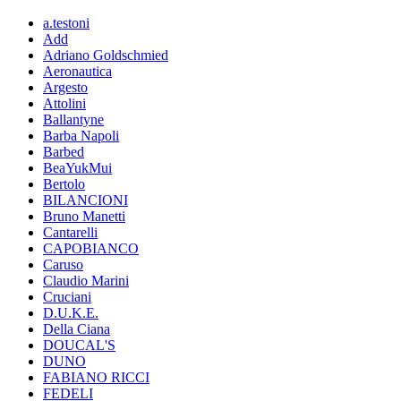
a.testoni
Add
Adriano Goldschmied
Aeronautica
Argesto
Attolini
Ballantyne
Barba Napoli
Barbed
BeaYukMui
Bertolo
BILANCIONI
Bruno Manetti
Cantarelli
CAPOBIANCO
Caruso
Claudio Marini
Cruciani
D.U.K.E.
Della Ciana
DOUCAL'S
DUNO
FABIANO RICCI
FEDELI