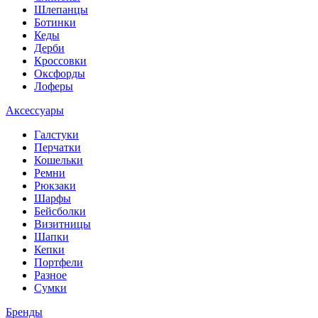
Шлепанцы
Ботинки
Кеды
Дерби
Кроссовки
Оксфорды
Лоферы
Аксессуары
Галстуки
Перчатки
Кошельки
Ремни
Рюкзаки
Шарфы
Бейсболки
Визитницы
Шапки
Кепки
Портфели
Разное
Сумки
Бренды