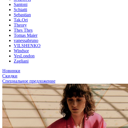
Santoni
Schiatti
Sebastian
Tak.Ori
Theory
Thes Thes
Tomas Maier
vanessabruno
VILSHENKO
Windsor
YesLondon
Zagliani
Новинки
Скидки
Специальное предложение