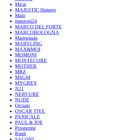
Ma'at
MAJESTIC filatures
Malo
manzoni24
MARCO DEL FORTE
MARCOBOLOGNA
Marmolada
MARYLING
MAX&MOI
MOMONI
MONTECORE
MOTHER
MRZ
MSGM
MYGREY
N21
NERVURE
NUDE
Orciani
OSCAR TIYE
PANICALE
PAUL & JOE
Prosperine
Rindi
SALONI