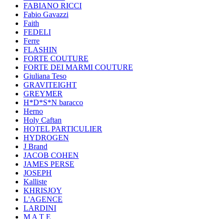
FABIANO RICCI
Fabio Gavazzi
Faith
FEDELI
Ferre
FLASHIN
FORTE COUTURE
FORTE DEI MARMI COUTURE
Giuliana Teso
GRAVITEIGHT
GREYMER
H*D*S*N baracco
Herno
Holy Caftan
HOTEL PARTICULIER
HYDROGEN
J Brand
JACOB COHEN
JAMES PERSE
JOSEPH
Kalliste
KHRISJOY
L'AGENCE
LARDINI
M A T E