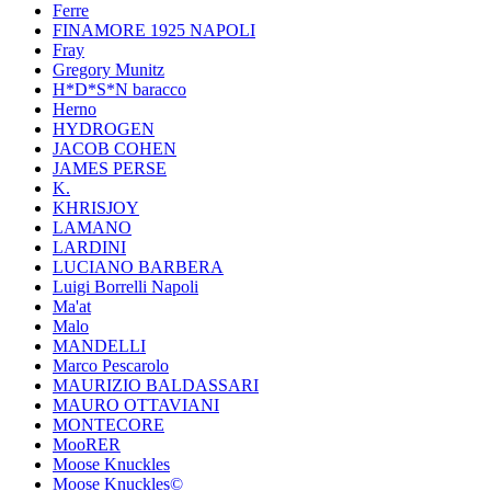
Ferre
FINAMORE 1925 NAPOLI
Fray
Gregory Munitz
H*D*S*N baracco
Herno
HYDROGEN
JACOB COHEN
JAMES PERSE
K.
KHRISJOY
LAMANO
LARDINI
LUCIANO BARBERA
Luigi Borrelli Napoli
Ma'at
Malo
MANDELLI
Marco Pescarolo
MAURIZIO BALDASSARI
MAURO OTTAVIANI
MONTECORE
MooRER
Moose Knuckles
Moose Knuckles©️