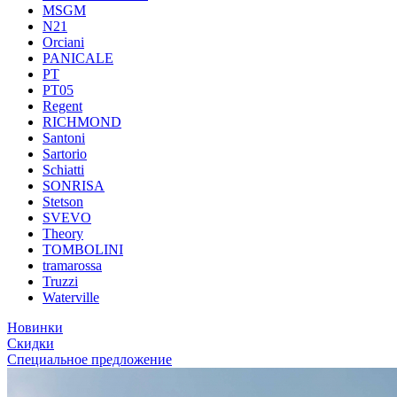
MSGM
N21
Orciani
PANICALE
PT
PT05
Regent
RICHMOND
Santoni
Sartorio
Schiatti
SONRISA
Stetson
SVEVO
Theory
TOMBOLINI
tramarossa
Truzzi
Waterville
Новинки
Скидки
Специальное предложение