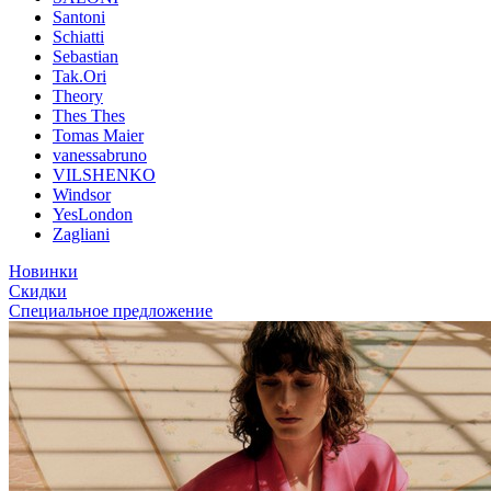
Santoni
Schiatti
Sebastian
Tak.Ori
Theory
Thes Thes
Tomas Maier
vanessabruno
VILSHENKO
Windsor
YesLondon
Zagliani
Новинки
Скидки
Специальное предложение