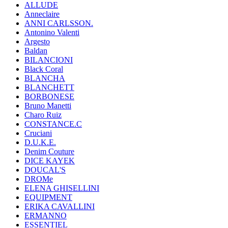
ALLUDE
Anneclaire
ANNI CARLSSON.
Antonino Valenti
Argesto
Baldan
BILANCIONI
Black Coral
BLANCHA
BLANCHETT
BORBONESE
Bruno Manetti
Charo Ruiz
CONSTANCE.C
Cruciani
D.U.K.E.
Denim Couture
DICE KAYEK
DOUCAL'S
DROMe
ELENA GHISELLINI
EQUIPMENT
ERIKA CAVALLINI
ERMANNO
ESSENTIEL