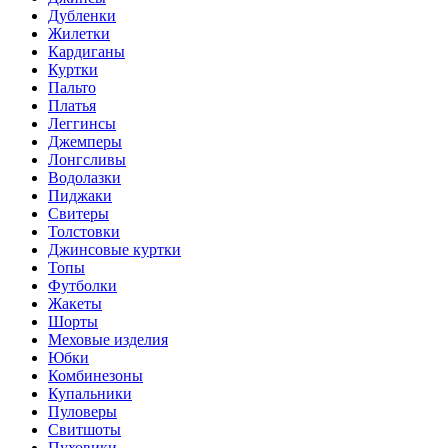
Дубленки
Жилетки
Кардиганы
Куртки
Пальто
Платья
Леггинсы
Джемперы
Лонгсливы
Водолазки
Пиджаки
Свитеры
Толстовки
Джинсовые куртки
Топы
Футболки
Жакеты
Шорты
Меховые изделия
Юбки
Комбинезоны
Купальники
Пуловеры
Свитшоты
Пуховики