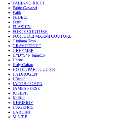
FABIANO RICCI
Fabio Gavazzi
Faith
FEDELI
Ferre
FLASHIN
FORTE COUTURE
FORTE DEI MARMI COUTURE
Giuliana Teso
GRAVITEIGHT
GREYMER
H*D*S*N baracco
Herno
Holy Caftan
HOTEL PARTICULIER
HYDROGEN
J Brand
JACOB COHEN
JAMES PERSE
JOSEPH
Kalliste
KHRISJOY
L'AGENCE
LARDINI
M A T E