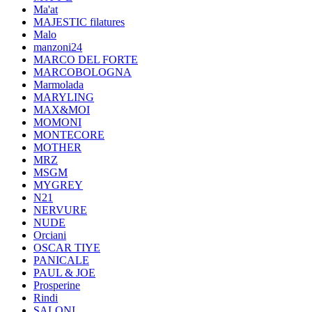
Ma'at
MAJESTIC filatures
Malo
manzoni24
MARCO DEL FORTE
MARCOBOLOGNA
Marmolada
MARYLING
MAX&MOI
MOMONI
MONTECORE
MOTHER
MRZ
MSGM
MYGREY
N21
NERVURE
NUDE
Orciani
OSCAR TIYE
PANICALE
PAUL & JOE
Prosperine
Rindi
SALONI