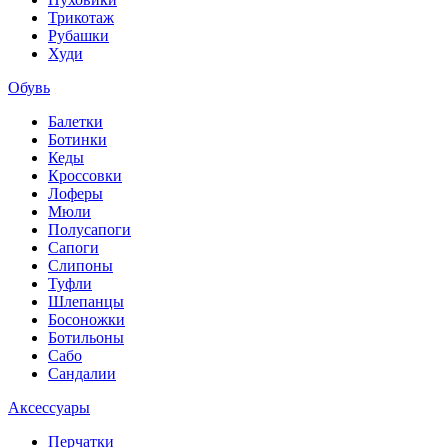
Трикотаж
Рубашки
Худи
Обувь
Балетки
Ботинки
Кеды
Кроссовки
Лоферы
Мюли
Полусапоги
Сапоги
Слипоны
Туфли
Шлепанцы
Босоножки
Ботильоны
Сабо
Сандалии
Аксессуары
Перчатки