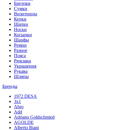
Брелоки
Сумки
Визитницы
Кепки
Шапки
Носки
Косынки
Шарфы
Ремни
Разное
Пояса
Рюкзаки
Украшения
Рукава
Шляпы
Бренды
1972 DESA
3x1
Abro
Add
Adriano Goldschmied
AGOLDE
Alberto Biani