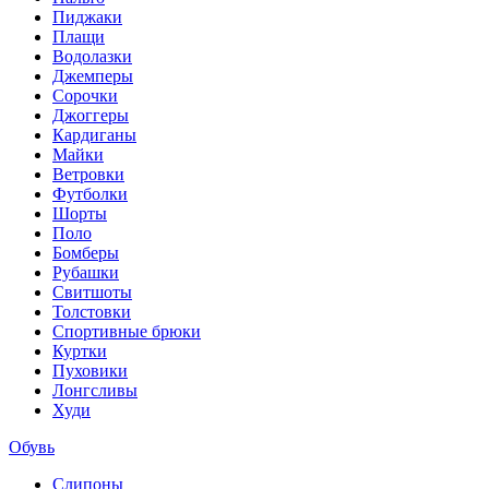
Пиджаки
Плащи
Водолазки
Джемперы
Сорочки
Джоггеры
Кардиганы
Майки
Ветровки
Футболки
Шорты
Поло
Бомберы
Рубашки
Свитшоты
Толстовки
Спортивные брюки
Куртки
Пуховики
Лонгсливы
Худи
Обувь
Слипоны