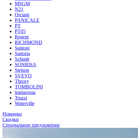
MSGM
N21
Orciani
PANICALE
PT
PT05
Regent
RICHMOND
Santoni
Sartorio
Schiatti
SONRISA
Stetson
SVEVO
Theory
TOMBOLINI
tramarossa
Truzzi
Waterville
Новинки
Скидки
Специальное предложение