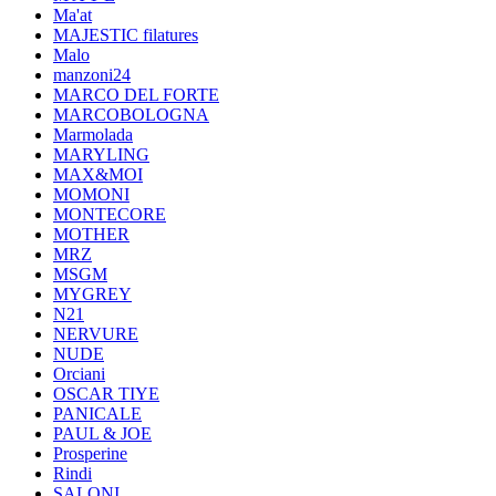
Ma'at
MAJESTIC filatures
Malo
manzoni24
MARCO DEL FORTE
MARCOBOLOGNA
Marmolada
MARYLING
MAX&MOI
MOMONI
MONTECORE
MOTHER
MRZ
MSGM
MYGREY
N21
NERVURE
NUDE
Orciani
OSCAR TIYE
PANICALE
PAUL & JOE
Prosperine
Rindi
SALONI