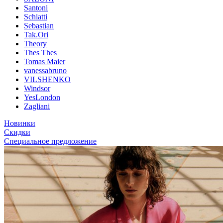
Santoni
Schiatti
Sebastian
Tak.Ori
Theory
Thes Thes
Tomas Maier
vanessabruno
VILSHENKO
Windsor
YesLondon
Zagliani
Новинки
Скидки
Специальное предложение