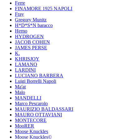
Ferre
FINAMORE 1925 NAPOLI
Fray
Gregory Munitz
H*D*S*N baracco
Herno
HYDROGEN
JACOB COHEN
JAMES PERSE
K.
KHRISJOY
LAMANO
LARDINI
LUCIANO BARBERA
Luigi Borrelli Napoli
Ma'at
Malo
MANDELLI
Marco Pescarolo
MAURIZIO BALDASSARI
MAURO OTTAVIANI
MONTECORE
MooRER
Moose Knuckles
Moose Knuckles©️