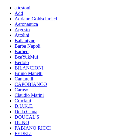
a.testoni
Add
Adriano Goldschmied
Aeronautica
Argesto
Attolini
Ballantyne
Barba Napoli
Barbed
BeaYukMui
Bertolo
BILANCIONI
Bruno Manetti
Cantarelli
CAPOBIANCO
Caruso
Claudio Marini
Cruciani
D.U.K.E.
Della Ciana
DOUCAL'S
DUNO
FABIANO RICCI
FEDELI