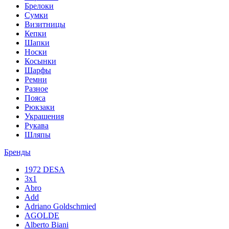
Брелоки
Сумки
Визитницы
Кепки
Шапки
Носки
Косынки
Шарфы
Ремни
Разное
Пояса
Рюкзаки
Украшения
Рукава
Шляпы
Бренды
1972 DESA
3x1
Abro
Add
Adriano Goldschmied
AGOLDE
Alberto Biani