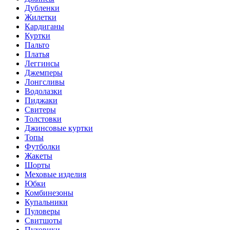
Дубленки
Жилетки
Кардиганы
Куртки
Пальто
Платья
Леггинсы
Джемперы
Лонгсливы
Водолазки
Пиджаки
Свитеры
Толстовки
Джинсовые куртки
Топы
Футболки
Жакеты
Шорты
Меховые изделия
Юбки
Комбинезоны
Купальники
Пуловеры
Свитшоты
Пуховики