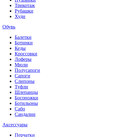
Трикотаж
Рубашки
Худи
Обувь
Балетки
Ботинки
Кеды
Кроссовки
Лоферы
Мюли
Полусапоги
Сапоги
Слипоны
Туфли
Шлепанцы
Босоножки
Ботильоны
Сабо
Сандалии
Аксессуары
Перчатки