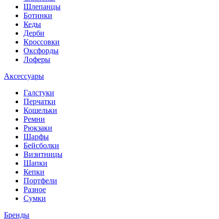
Шлепанцы
Ботинки
Кеды
Дерби
Кроссовки
Оксфорды
Лоферы
Аксессуары
Галстуки
Перчатки
Кошельки
Ремни
Рюкзаки
Шарфы
Бейсболки
Визитницы
Шапки
Кепки
Портфели
Разное
Сумки
Бренды