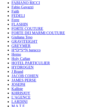
FABIANO RICCI
Fabio Gavazzi
Faith
FEDELI
Ferre
FLASHIN
FORTE COUTURE
FORTE DEI MARMI COUTURE
Giuliana Teso
GRAVITEIGHT
GREYMER
H*D*S*N baracco
Herno
Holy Caftan
HOTEL PARTICULIER
HYDROGEN
J Brand
JACOB COHEN
JAMES PERSE
JOSEPH
Kalliste
KHRISJOY
L'AGENCE
LARDINI
M A T E