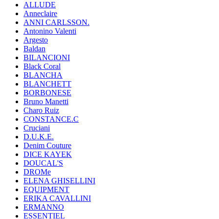
ALLUDE
Anneclaire
ANNI CARLSSON.
Antonino Valenti
Argesto
Baldan
BILANCIONI
Black Coral
BLANCHA
BLANCHETT
BORBONESE
Bruno Manetti
Charo Ruiz
CONSTANCE.C
Cruciani
D.U.K.E.
Denim Couture
DICE KAYEK
DOUCAL'S
DROMe
ELENA GHISELLINI
EQUIPMENT
ERIKA CAVALLINI
ERMANNO
ESSENTIEL