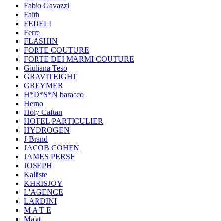
Fabio Gavazzi
Faith
FEDELI
Ferre
FLASHIN
FORTE COUTURE
FORTE DEI MARMI COUTURE
Giuliana Teso
GRAVITEIGHT
GREYMER
H*D*S*N baracco
Herno
Holy Caftan
HOTEL PARTICULIER
HYDROGEN
J Brand
JACOB COHEN
JAMES PERSE
JOSEPH
Kalliste
KHRISJOY
L'AGENCE
LARDINI
M A T E
Ma'at