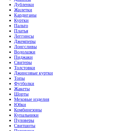
Дубленки
Жилетки
Кардиганы
Куртки
Пальто
Платья
Леггинсы
Джемперы
Лонгсливы
Водолазки
Пиджаки
Свитеры
Толстовки
Джинсовые куртки
Топы
Футболки
Жакеты
Шорты
Меховые изделия
Юбки
Комбинезоны
Купальники
Пуловеры
Свитшоты
Пуховики