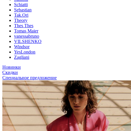
Schiatti
Sebastian
Tak.Ori
Theory
Thes Thes
Tomas Maier
vanessabruno
VILSHENKO
Windsor
YesLondon
Zagliani
Новинки
Скидки
Специальное предложение