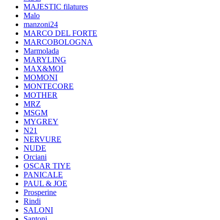
MAJESTIC filatures
Malo
manzoni24
MARCO DEL FORTE
MARCOBOLOGNA
Marmolada
MARYLING
MAX&MOI
MOMONI
MONTECORE
MOTHER
MRZ
MSGM
MYGREY
N21
NERVURE
NUDE
Orciani
OSCAR TIYE
PANICALE
PAUL & JOE
Prosperine
Rindi
SALONI
Santoni