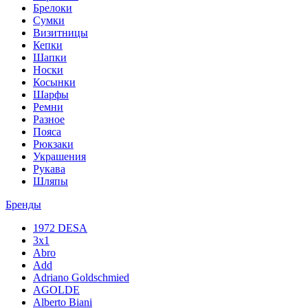
Брелоки
Сумки
Визитницы
Кепки
Шапки
Носки
Косынки
Шарфы
Ремни
Разное
Пояса
Рюкзаки
Украшения
Рукава
Шляпы
Бренды
1972 DESA
3x1
Abro
Add
Adriano Goldschmied
AGOLDE
Alberto Biani