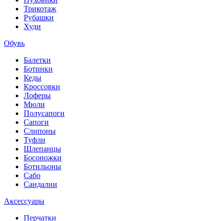
Трикотаж
Рубашки
Худи
Обувь
Балетки
Ботинки
Кеды
Кроссовки
Лоферы
Мюли
Полусапоги
Сапоги
Слипоны
Туфли
Шлепанцы
Босоножки
Ботильоны
Сабо
Сандалии
Аксессуары
Перчатки