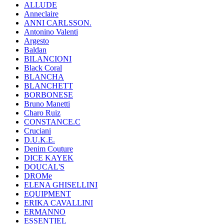
ALLUDE
Anneclaire
ANNI CARLSSON.
Antonino Valenti
Argesto
Baldan
BILANCIONI
Black Coral
BLANCHA
BLANCHETT
BORBONESE
Bruno Manetti
Charo Ruiz
CONSTANCE.C
Cruciani
D.U.K.E.
Denim Couture
DICE KAYEK
DOUCAL'S
DROMe
ELENA GHISELLINI
EQUIPMENT
ERIKA CAVALLINI
ERMANNO
ESSENTIEL