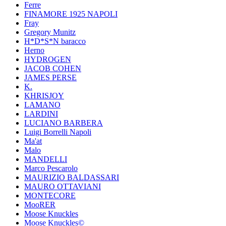
Ferre
FINAMORE 1925 NAPOLI
Fray
Gregory Munitz
H*D*S*N baracco
Herno
HYDROGEN
JACOB COHEN
JAMES PERSE
K.
KHRISJOY
LAMANO
LARDINI
LUCIANO BARBERA
Luigi Borrelli Napoli
Ma'at
Malo
MANDELLI
Marco Pescarolo
MAURIZIO BALDASSARI
MAURO OTTAVIANI
MONTECORE
MooRER
Moose Knuckles
Moose Knuckles©️