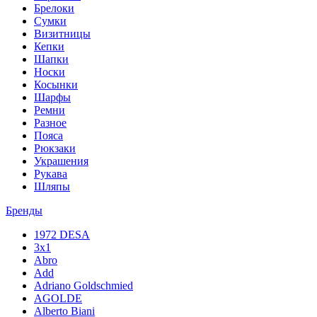
Брелоки
Сумки
Визитницы
Кепки
Шапки
Носки
Косынки
Шарфы
Ремни
Разное
Пояса
Рюкзаки
Украшения
Рукава
Шляпы
Бренды
1972 DESA
3x1
Abro
Add
Adriano Goldschmied
AGOLDE
Alberto Biani