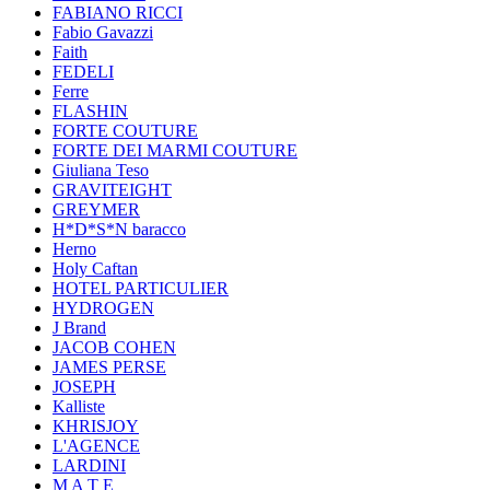
FABIANO RICCI
Fabio Gavazzi
Faith
FEDELI
Ferre
FLASHIN
FORTE COUTURE
FORTE DEI MARMI COUTURE
Giuliana Teso
GRAVITEIGHT
GREYMER
H*D*S*N baracco
Herno
Holy Caftan
HOTEL PARTICULIER
HYDROGEN
J Brand
JACOB COHEN
JAMES PERSE
JOSEPH
Kalliste
KHRISJOY
L'AGENCE
LARDINI
M A T E