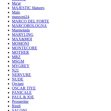
Ma'at
MAJESTIC filatures
Malo
manzoni24
MARCO DEL FORTE
MARCOBOLOGNA
Marmolada
MARYLING
MAX&MOI
MOMONI
MONTECORE
MOTHER
MRZ
MSGM
MYGREY
N21
NERVURE
NUDE
Orciani
OSCAR TIYE
PANICALE
PAUL & JOE
Prosperine
Rindi
SALONI