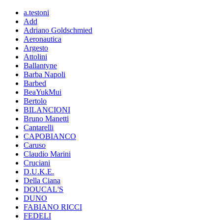
a.testoni
Add
Adriano Goldschmied
Aeronautica
Argesto
Attolini
Ballantyne
Barba Napoli
Barbed
BeaYukMui
Bertolo
BILANCIONI
Bruno Manetti
Cantarelli
CAPOBIANCO
Caruso
Claudio Marini
Cruciani
D.U.K.E.
Della Ciana
DOUCAL'S
DUNO
FABIANO RICCI
FEDELI