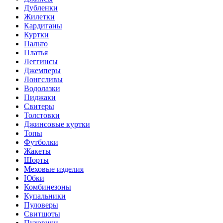
Дубленки
Жилетки
Кардиганы
Куртки
Пальто
Платья
Леггинсы
Джемперы
Лонгсливы
Водолазки
Пиджаки
Свитеры
Толстовки
Джинсовые куртки
Топы
Футболки
Жакеты
Шорты
Меховые изделия
Юбки
Комбинезоны
Купальники
Пуловеры
Свитшоты
Пуховики