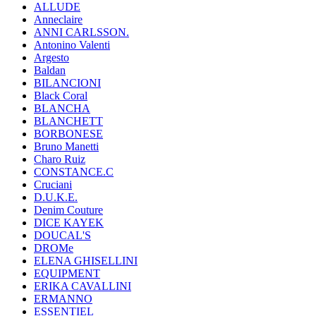
ALLUDE
Anneclaire
ANNI CARLSSON.
Antonino Valenti
Argesto
Baldan
BILANCIONI
Black Coral
BLANCHA
BLANCHETT
BORBONESE
Bruno Manetti
Charo Ruiz
CONSTANCE.C
Cruciani
D.U.K.E.
Denim Couture
DICE KAYEK
DOUCAL'S
DROMe
ELENA GHISELLINI
EQUIPMENT
ERIKA CAVALLINI
ERMANNO
ESSENTIEL