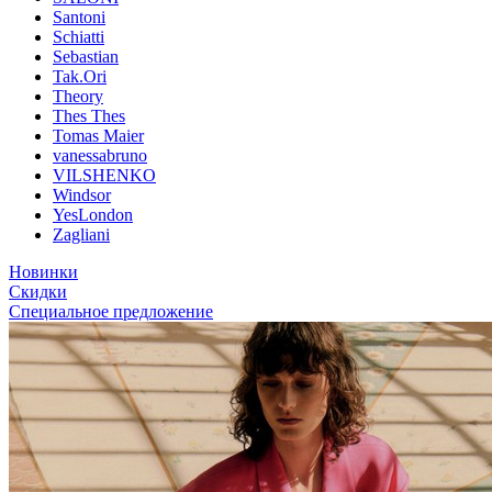
Santoni
Schiatti
Sebastian
Tak.Ori
Theory
Thes Thes
Tomas Maier
vanessabruno
VILSHENKO
Windsor
YesLondon
Zagliani
Новинки
Скидки
Специальное предложение