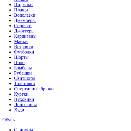
Пиджаки
Плащи
Водолазки
Джемперы
Сорочки
Джоггеры
Кардиганы
Майки
Ветровки
Футболки
Шорты
Поло
Бомберы
Рубашки
Свитшоты
Толстовки
Спортивные брюки
Куртки
Пуховики
Лонгсливы
Худи
Обувь
Слипоны