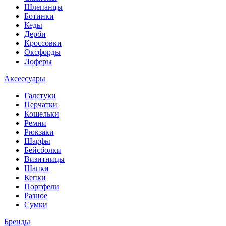
Шлепанцы
Ботинки
Кеды
Дерби
Кроссовки
Оксфорды
Лоферы
Аксессуары
Галстуки
Перчатки
Кошельки
Ремни
Рюкзаки
Шарфы
Бейсболки
Визитницы
Шапки
Кепки
Портфели
Разное
Сумки
Бренды