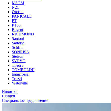
MSGM
N21
Orciani
PANICALE
PT
PT05
Regent
RICHMOND
Santoni
Sartorio
Schiatti
SONRISA
Stetson
SVEVO
Theory
TOMBOLINI
tramarossa
Truzzi
Waterville
Новинки
Скидки
Специальное предложение