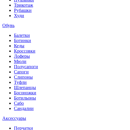
Трикотаж
Рубашки
Худи
Обувь
Балетки
Ботинки
Кеды
Кроссовки
Лоферы
Мюли
Полусапоги
Сапоги
Слипоны
Туфли
Шлепанцы
Босоножки
Ботильоны
Сабо
Сандалии
Аксессуары
Перчатки