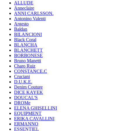
ALLUDE
Anneclaire
ANNI CARLSSON.
Antonino Valenti
Argesto
Baldan
BILANCIONI
Black Coral
BLANCHA
BLANCHETT
BORBONESE
Bruno Manetti
Charo Ruiz
CONSTANCE.C
Cruciani
D.U.K.E.
Denim Couture
DICE KAYEK
DOUCAL'S
DROMe
ELENA GHISELLINI
EQUIPMENT
ERIKA CAVALLINI
ERMANNO
ESSENTIEL