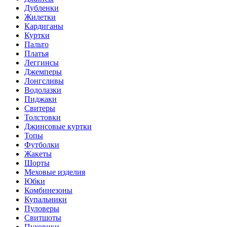
Дубленки
Жилетки
Кардиганы
Куртки
Пальто
Платья
Леггинсы
Джемперы
Лонгсливы
Водолазки
Пиджаки
Свитеры
Толстовки
Джинсовые куртки
Топы
Футболки
Жакеты
Шорты
Меховые изделия
Юбки
Комбинезоны
Купальники
Пуловеры
Свитшоты
Пуховики