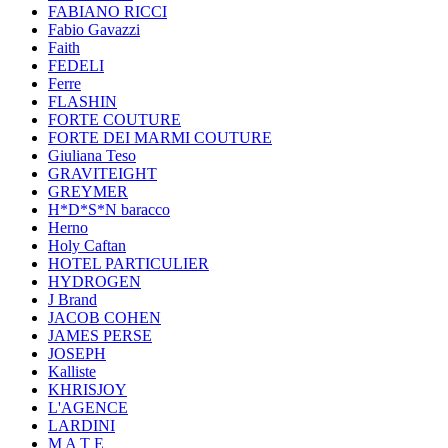
FABIANO RICCI
Fabio Gavazzi
Faith
FEDELI
Ferre
FLASHIN
FORTE COUTURE
FORTE DEI MARMI COUTURE
Giuliana Teso
GRAVITEIGHT
GREYMER
H*D*S*N baracco
Herno
Holy Caftan
HOTEL PARTICULIER
HYDROGEN
J Brand
JACOB COHEN
JAMES PERSE
JOSEPH
Kalliste
KHRISJOY
L'AGENCE
LARDINI
M A T E