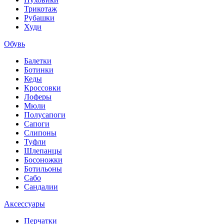
Трикотаж
Рубашки
Худи
Обувь
Балетки
Ботинки
Кеды
Кроссовки
Лоферы
Мюли
Полусапоги
Сапоги
Слипоны
Туфли
Шлепанцы
Босоножки
Ботильоны
Сабо
Сандалии
Аксессуары
Перчатки