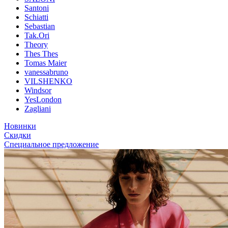
Santoni
Schiatti
Sebastian
Tak.Ori
Theory
Thes Thes
Tomas Maier
vanessabruno
VILSHENKO
Windsor
YesLondon
Zagliani
Новинки
Скидки
Специальное предложение