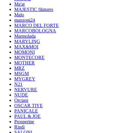
Ma'at
MAJESTIC filatures
Malo
manzoni24
MARCO DEL FORTE
MARCOBOLOGNA
Marmolada
MARYLING
MAX&MOI
MOMONI
MONTECORE
MOTHER
MRZ
MSGM
MYGREY
N21
NERVURE
NUDE
Orciani
OSCAR TIYE
PANICALE
PAUL & JOE
Prosperine
Rindi
SALONI