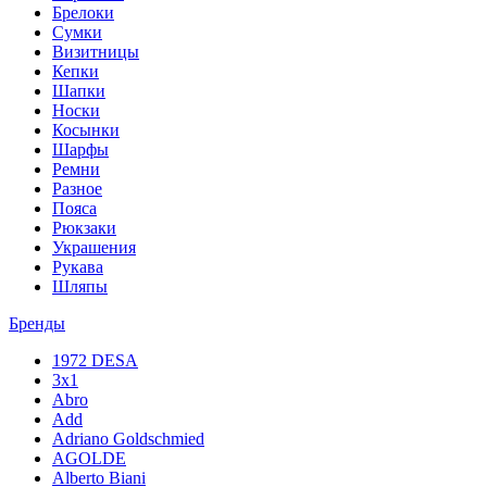
Брелоки
Сумки
Визитницы
Кепки
Шапки
Носки
Косынки
Шарфы
Ремни
Разное
Пояса
Рюкзаки
Украшения
Рукава
Шляпы
Бренды
1972 DESA
3x1
Abro
Add
Adriano Goldschmied
AGOLDE
Alberto Biani