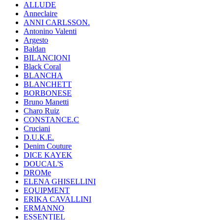
ALLUDE
Anneclaire
ANNI CARLSSON.
Antonino Valenti
Argesto
Baldan
BILANCIONI
Black Coral
BLANCHA
BLANCHETT
BORBONESE
Bruno Manetti
Charo Ruiz
CONSTANCE.C
Cruciani
D.U.K.E.
Denim Couture
DICE KAYEK
DOUCAL'S
DROMe
ELENA GHISELLINI
EQUIPMENT
ERIKA CAVALLINI
ERMANNO
ESSENTIEL