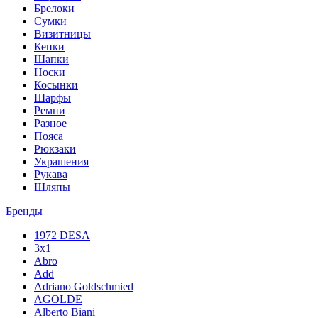
Брелоки
Сумки
Визитницы
Кепки
Шапки
Носки
Косынки
Шарфы
Ремни
Разное
Пояса
Рюкзаки
Украшения
Рукава
Шляпы
Бренды
1972 DESA
3x1
Abro
Add
Adriano Goldschmied
AGOLDE
Alberto Biani