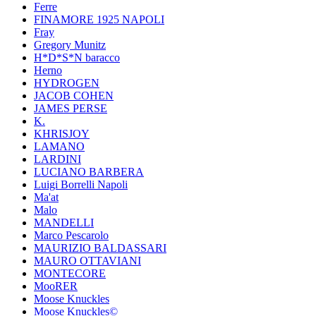
Ferre
FINAMORE 1925 NAPOLI
Fray
Gregory Munitz
H*D*S*N baracco
Herno
HYDROGEN
JACOB COHEN
JAMES PERSE
K.
KHRISJOY
LAMANO
LARDINI
LUCIANO BARBERA
Luigi Borrelli Napoli
Ma'at
Malo
MANDELLI
Marco Pescarolo
MAURIZIO BALDASSARI
MAURO OTTAVIANI
MONTECORE
MooRER
Moose Knuckles
Moose Knuckles©️