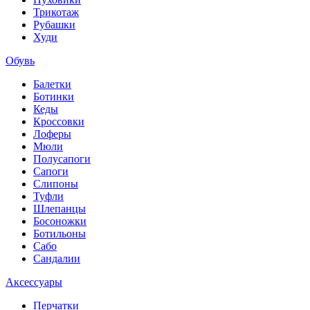
Трикотаж
Рубашки
Худи
Обувь
Балетки
Ботинки
Кеды
Кроссовки
Лоферы
Мюли
Полусапоги
Сапоги
Слипоны
Туфли
Шлепанцы
Босоножки
Ботильоны
Сабо
Сандалии
Аксессуары
Перчатки