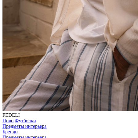
FEDELI
Поло
Футболки
Предметы интерьера
Бренды
Предметы интерьера