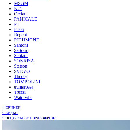
MSGM
N21
Orciani
PANICALE
PT
PT05
Regent
RICHMOND
Santoni
Sartorio
Schiatti
SONRISA
Stetson
SVEVO
Theory
TOMBOLINI
tramarossa
Truzzi
Waterville
Новинки
Скидки
Специальное предложение