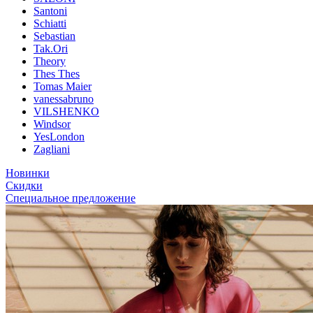
Santoni
Schiatti
Sebastian
Tak.Ori
Theory
Thes Thes
Tomas Maier
vanessabruno
VILSHENKO
Windsor
YesLondon
Zagliani
Новинки
Скидки
Специальное предложение