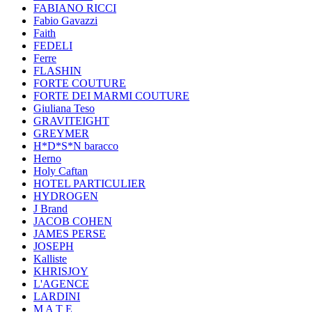
FABIANO RICCI
Fabio Gavazzi
Faith
FEDELI
Ferre
FLASHIN
FORTE COUTURE
FORTE DEI MARMI COUTURE
Giuliana Teso
GRAVITEIGHT
GREYMER
H*D*S*N baracco
Herno
Holy Caftan
HOTEL PARTICULIER
HYDROGEN
J Brand
JACOB COHEN
JAMES PERSE
JOSEPH
Kalliste
KHRISJOY
L'AGENCE
LARDINI
M A T E