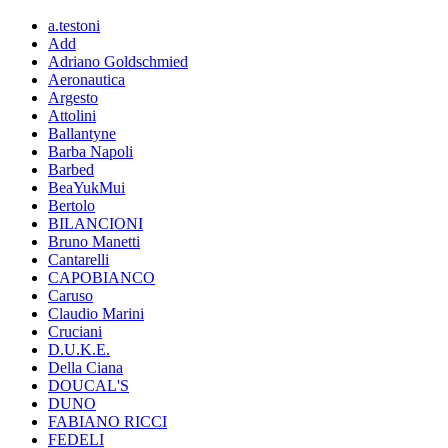
a.testoni
Add
Adriano Goldschmied
Aeronautica
Argesto
Attolini
Ballantyne
Barba Napoli
Barbed
BeaYukMui
Bertolo
BILANCIONI
Bruno Manetti
Cantarelli
CAPOBIANCO
Caruso
Claudio Marini
Cruciani
D.U.K.E.
Della Ciana
DOUCAL'S
DUNO
FABIANO RICCI
FEDELI