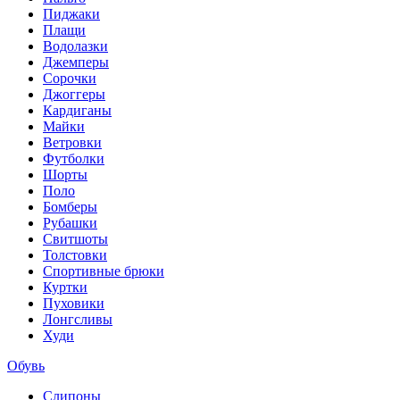
Пиджаки
Плащи
Водолазки
Джемперы
Сорочки
Джоггеры
Кардиганы
Майки
Ветровки
Футболки
Шорты
Поло
Бомберы
Рубашки
Свитшоты
Толстовки
Спортивные брюки
Куртки
Пуховики
Лонгсливы
Худи
Обувь
Слипоны