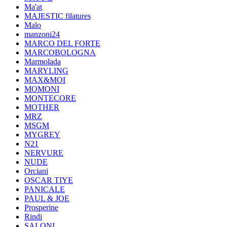
Ma'at
MAJESTIC filatures
Malo
manzoni24
MARCO DEL FORTE
MARCOBOLOGNA
Marmolada
MARYLING
MAX&MOI
MOMONI
MONTECORE
MOTHER
MRZ
MSGM
MYGREY
N21
NERVURE
NUDE
Orciani
OSCAR TIYE
PANICALE
PAUL & JOE
Prosperine
Rindi
SALONI