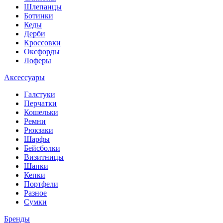
Шлепанцы
Ботинки
Кеды
Дерби
Кроссовки
Оксфорды
Лоферы
Аксессуары
Галстуки
Перчатки
Кошельки
Ремни
Рюкзаки
Шарфы
Бейсболки
Визитницы
Шапки
Кепки
Портфели
Разное
Сумки
Бренды