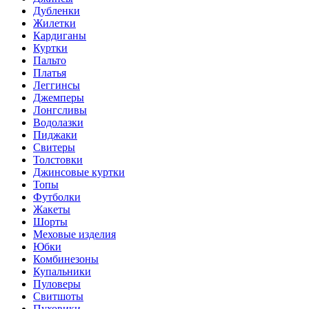
Дубленки
Жилетки
Кардиганы
Куртки
Пальто
Платья
Леггинсы
Джемперы
Лонгсливы
Водолазки
Пиджаки
Свитеры
Толстовки
Джинсовые куртки
Топы
Футболки
Жакеты
Шорты
Меховые изделия
Юбки
Комбинезоны
Купальники
Пуловеры
Свитшоты
Пуховики