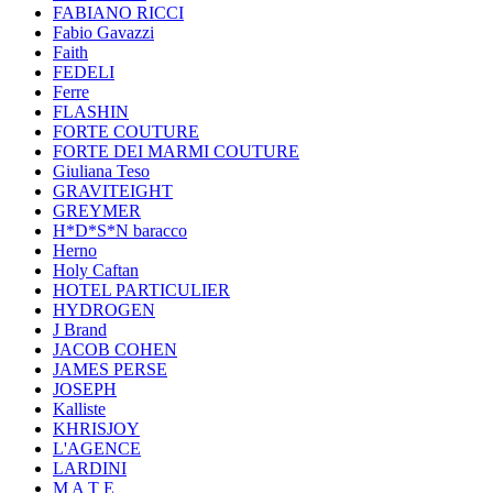
FABIANO RICCI
Fabio Gavazzi
Faith
FEDELI
Ferre
FLASHIN
FORTE COUTURE
FORTE DEI MARMI COUTURE
Giuliana Teso
GRAVITEIGHT
GREYMER
H*D*S*N baracco
Herno
Holy Caftan
HOTEL PARTICULIER
HYDROGEN
J Brand
JACOB COHEN
JAMES PERSE
JOSEPH
Kalliste
KHRISJOY
L'AGENCE
LARDINI
M A T E