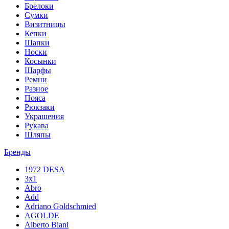
Брелоки
Сумки
Визитницы
Кепки
Шапки
Носки
Косынки
Шарфы
Ремни
Разное
Пояса
Рюкзаки
Украшения
Рукава
Шляпы
Бренды
1972 DESA
3x1
Abro
Add
Adriano Goldschmied
AGOLDE
Alberto Biani