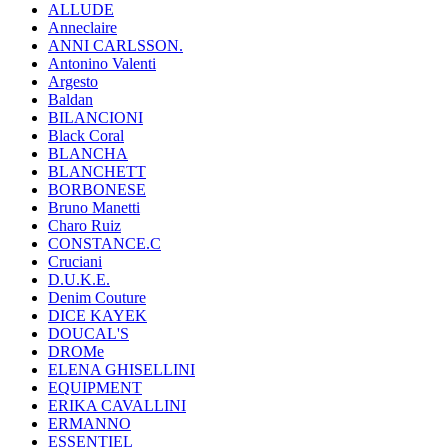
ALLUDE
Anneclaire
ANNI CARLSSON.
Antonino Valenti
Argesto
Baldan
BILANCIONI
Black Coral
BLANCHA
BLANCHETT
BORBONESE
Bruno Manetti
Charo Ruiz
CONSTANCE.C
Cruciani
D.U.K.E.
Denim Couture
DICE KAYEK
DOUCAL'S
DROMe
ELENA GHISELLINI
EQUIPMENT
ERIKA CAVALLINI
ERMANNO
ESSENTIEL