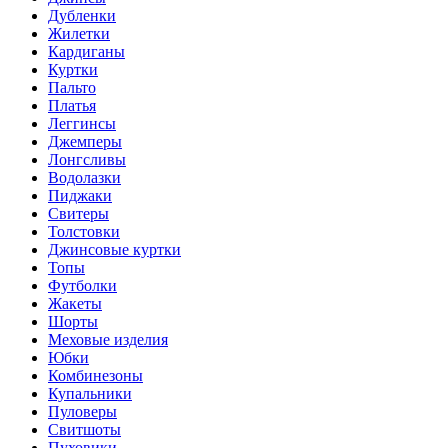
Дубленки
Жилетки
Кардиганы
Куртки
Пальто
Платья
Леггинсы
Джемперы
Лонгсливы
Водолазки
Пиджаки
Свитеры
Толстовки
Джинсовые куртки
Топы
Футболки
Жакеты
Шорты
Меховые изделия
Юбки
Комбинезоны
Купальники
Пуловеры
Свитшоты
Пуховики