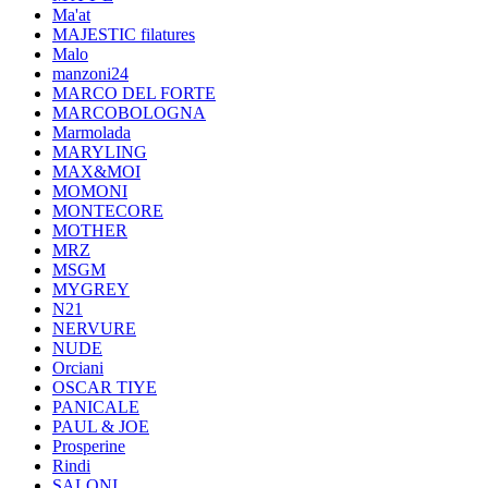
Ma'at
MAJESTIC filatures
Malo
manzoni24
MARCO DEL FORTE
MARCOBOLOGNA
Marmolada
MARYLING
MAX&MOI
MOMONI
MONTECORE
MOTHER
MRZ
MSGM
MYGREY
N21
NERVURE
NUDE
Orciani
OSCAR TIYE
PANICALE
PAUL & JOE
Prosperine
Rindi
SALONI