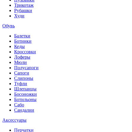
Трикотаж
Рубашки
Худи
Обувь
Балетки
Ботинки
Кеды
Кроссовки
Лоферы
Мюли
Полусапоги
Сапоги
Слипоны
Туфли
Шлепанцы
Босоножки
Ботильоны
Сабо
Сандалии
Аксессуары
Перчатки