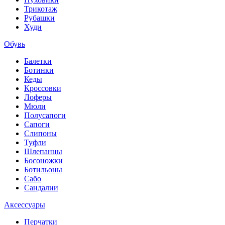
Трикотаж
Рубашки
Худи
Обувь
Балетки
Ботинки
Кеды
Кроссовки
Лоферы
Мюли
Полусапоги
Сапоги
Слипоны
Туфли
Шлепанцы
Босоножки
Ботильоны
Сабо
Сандалии
Аксессуары
Перчатки