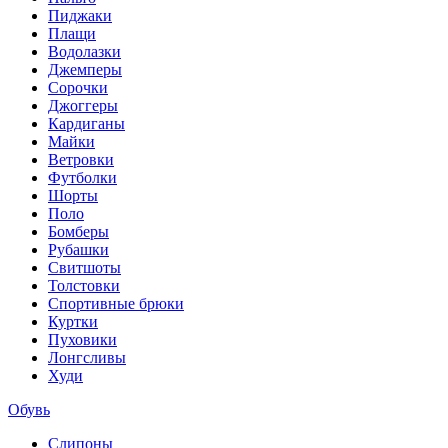
Пиджаки
Плащи
Водолазки
Джемперы
Сорочки
Джоггеры
Кардиганы
Майки
Ветровки
Футболки
Шорты
Поло
Бомберы
Рубашки
Свитшоты
Толстовки
Спортивные брюки
Куртки
Пуховики
Лонгсливы
Худи
Обувь
Слипоны