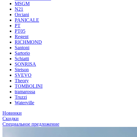
MSGM
N21
Orciani
PANICALE
PT
PT05
Regent
RICHMOND
Santoni
Sartorio
Schiatti
SONRISA
Stetson
SVEVO
Theory
TOMBOLINI
tramarossa
Truzzi
Waterville
Новинки
Скидки
Специальное предложение