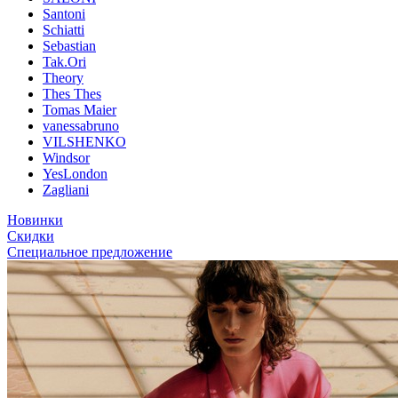
Santoni
Schiatti
Sebastian
Tak.Ori
Theory
Thes Thes
Tomas Maier
vanessabruno
VILSHENKO
Windsor
YesLondon
Zagliani
Новинки
Скидки
Специальное предложение