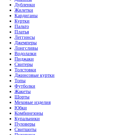
Дубленки
Жилетки
Кардиганы
Куртки
Пальто
Платья
Леггинсы
Джемперы
Лонгсливы
Водолазки
Пиджаки
Свитеры
Толстовки
Джинсовые куртки
Топы
Футболки
Жакеты
Шорты
Меховые изделия
Юбки
Комбинезоны
Купальники
Пуловеры
Свитшоты
Пуховики