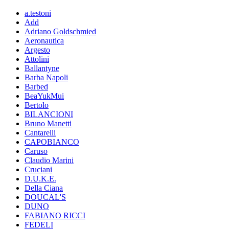
a.testoni
Add
Adriano Goldschmied
Aeronautica
Argesto
Attolini
Ballantyne
Barba Napoli
Barbed
BeaYukMui
Bertolo
BILANCIONI
Bruno Manetti
Cantarelli
CAPOBIANCO
Caruso
Claudio Marini
Cruciani
D.U.K.E.
Della Ciana
DOUCAL'S
DUNO
FABIANO RICCI
FEDELI