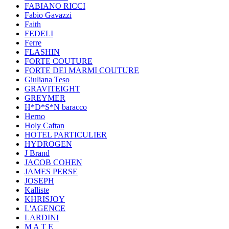
FABIANO RICCI
Fabio Gavazzi
Faith
FEDELI
Ferre
FLASHIN
FORTE COUTURE
FORTE DEI MARMI COUTURE
Giuliana Teso
GRAVITEIGHT
GREYMER
H*D*S*N baracco
Herno
Holy Caftan
HOTEL PARTICULIER
HYDROGEN
J Brand
JACOB COHEN
JAMES PERSE
JOSEPH
Kalliste
KHRISJOY
L'AGENCE
LARDINI
M A T E