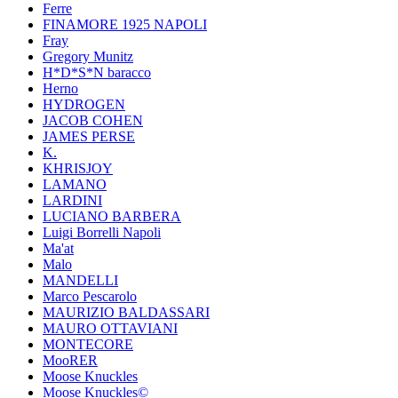
Ferre
FINAMORE 1925 NAPOLI
Fray
Gregory Munitz
H*D*S*N baracco
Herno
HYDROGEN
JACOB COHEN
JAMES PERSE
K.
KHRISJOY
LAMANO
LARDINI
LUCIANO BARBERA
Luigi Borrelli Napoli
Ma'at
Malo
MANDELLI
Marco Pescarolo
MAURIZIO BALDASSARI
MAURO OTTAVIANI
MONTECORE
MooRER
Moose Knuckles
Moose Knuckles©️