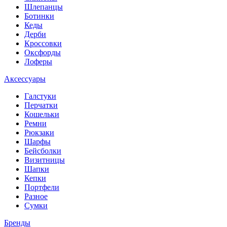
Шлепанцы
Ботинки
Кеды
Дерби
Кроссовки
Оксфорды
Лоферы
Аксессуары
Галстуки
Перчатки
Кошельки
Ремни
Рюкзаки
Шарфы
Бейсболки
Визитницы
Шапки
Кепки
Портфели
Разное
Сумки
Бренды