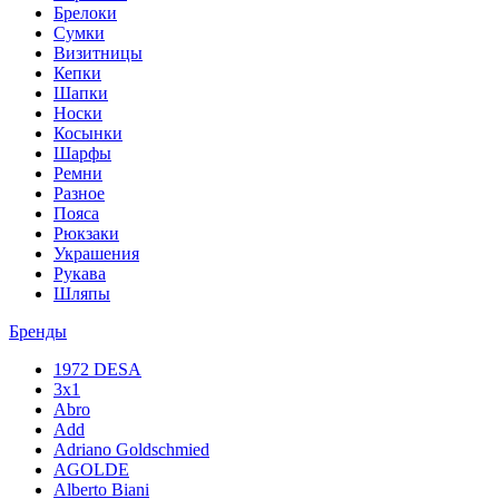
Брелоки
Сумки
Визитницы
Кепки
Шапки
Носки
Косынки
Шарфы
Ремни
Разное
Пояса
Рюкзаки
Украшения
Рукава
Шляпы
Бренды
1972 DESA
3x1
Abro
Add
Adriano Goldschmied
AGOLDE
Alberto Biani