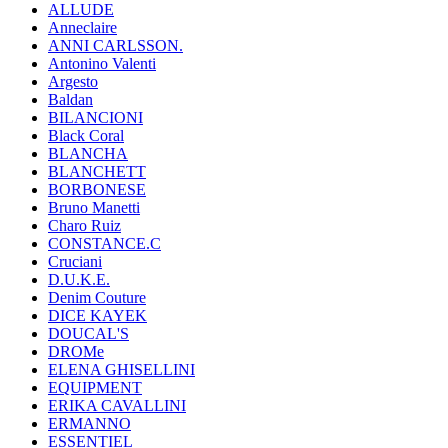
ALLUDE
Anneclaire
ANNI CARLSSON.
Antonino Valenti
Argesto
Baldan
BILANCIONI
Black Coral
BLANCHA
BLANCHETT
BORBONESE
Bruno Manetti
Charo Ruiz
CONSTANCE.C
Cruciani
D.U.K.E.
Denim Couture
DICE KAYEK
DOUCAL'S
DROMe
ELENA GHISELLINI
EQUIPMENT
ERIKA CAVALLINI
ERMANNO
ESSENTIEL