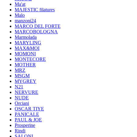
Ma'at
MAJESTIC filatures
Malo
manzoni24
MARCO DEL FORTE
MARCOBOLOGNA
Marmolada
MARYLING
MAX&MOI
MOMONI
MONTECORE
MOTHER
MRZ
MSGM
MYGREY
N21
NERVURE
NUDE
Orciani
OSCAR TIYE
PANICALE
PAUL & JOE
Prosperine
Rindi
SALONI