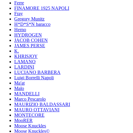
Ferre
FINAMORE 1925 NAPOLI
Fray
Gregory Munitz
H*D*S*N baracco
Herno
HYDROGEN
JACOB COHEN
JAMES PERSE
K.
KHRISJOY
LAMANO
LARDINI
LUCIANO BARBERA
Luigi Borrelli Napoli
Ma'at
Malo
MANDELLI
Marco Pescarolo
MAURIZIO BALDASSARI
MAURO OTTAVIANI
MONTECORE
MooRER
Moose Knuckles
Moose Knuckles©️