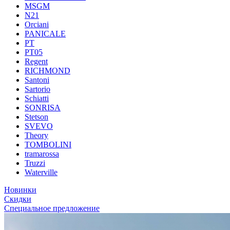
MSGM
N21
Orciani
PANICALE
PT
PT05
Regent
RICHMOND
Santoni
Sartorio
Schiatti
SONRISA
Stetson
SVEVO
Theory
TOMBOLINI
tramarossa
Truzzi
Waterville
Новинки
Скидки
Специальное предложение