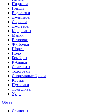
Пиджаки
Плащи
Водолазки
Джемперы
Сорочки
Джоггеры
Кардиганы
Майки
Ветровки
Футболки
Шорты
Поло
Бомберы
Рубашки
Свитшоты
Толстовки
Спортивные брюки
Куртки
Пуховики
Лонгсливы
Худи
Обувь
Слипоны