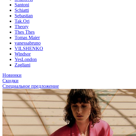
Santoni
Schiatti
Sebastian
Tak.Ori
Theory
Thes Thes
Tomas Maier
vanessabruno
VILSHENKO
Windsor
YesLondon
Zagliani
Новинки
Скидки
Специальное предложение