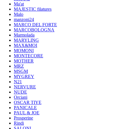
Ma'at
MAJESTIC filatures
Malo
manzoni24
MARCO DEL FORTE
MARCOBOLOGNA
Marmolada
MARYLING
MAX&MOI
MOMONI
MONTECORE
MOTHER
MRZ
MSGM
MYGREY
N21
NERVURE
NUDE
Orciani
OSCAR TIYE
PANICALE
PAUL & JOE
Prosperine
Rindi
SALONI