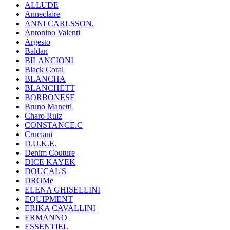
ALLUDE
Anneclaire
ANNI CARLSSON.
Antonino Valenti
Argesto
Baldan
BILANCIONI
Black Coral
BLANCHA
BLANCHETT
BORBONESE
Bruno Manetti
Charo Ruiz
CONSTANCE.C
Cruciani
D.U.K.E.
Denim Couture
DICE KAYEK
DOUCAL'S
DROMe
ELENA GHISELLINI
EQUIPMENT
ERIKA CAVALLINI
ERMANNO
ESSENTIEL