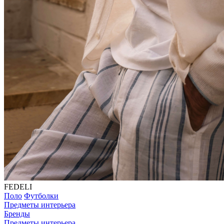
FEDELI
Поло
Футболки
Предметы интерьера
Бренды
Предметы интерьера