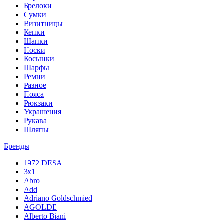
Брелоки
Сумки
Визитницы
Кепки
Шапки
Носки
Косынки
Шарфы
Ремни
Разное
Пояса
Рюкзаки
Украшения
Рукава
Шляпы
Бренды
1972 DESA
3x1
Abro
Add
Adriano Goldschmied
AGOLDE
Alberto Biani