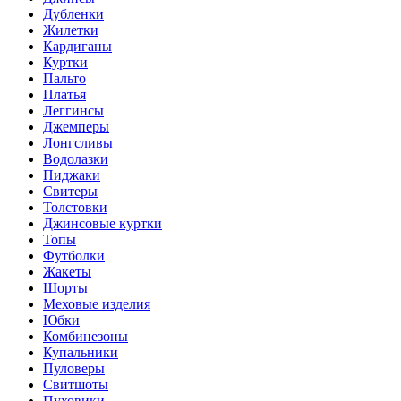
Дубленки
Жилетки
Кардиганы
Куртки
Пальто
Платья
Леггинсы
Джемперы
Лонгсливы
Водолазки
Пиджаки
Свитеры
Толстовки
Джинсовые куртки
Топы
Футболки
Жакеты
Шорты
Меховые изделия
Юбки
Комбинезоны
Купальники
Пуловеры
Свитшоты
Пуховики