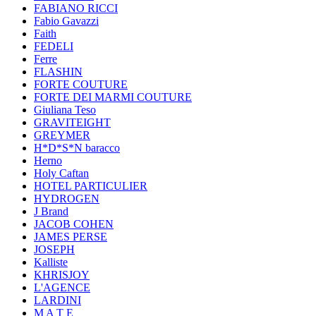
FABIANO RICCI
Fabio Gavazzi
Faith
FEDELI
Ferre
FLASHIN
FORTE COUTURE
FORTE DEI MARMI COUTURE
Giuliana Teso
GRAVITEIGHT
GREYMER
H*D*S*N baracco
Herno
Holy Caftan
HOTEL PARTICULIER
HYDROGEN
J Brand
JACOB COHEN
JAMES PERSE
JOSEPH
Kalliste
KHRISJOY
L'AGENCE
LARDINI
M A T E