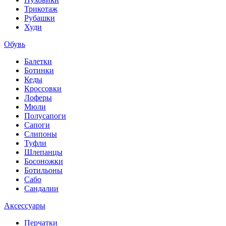
Трикотаж
Рубашки
Худи
Обувь
Балетки
Ботинки
Кеды
Кроссовки
Лоферы
Мюли
Полусапоги
Сапоги
Слипоны
Туфли
Шлепанцы
Босоножки
Ботильоны
Сабо
Сандалии
Аксессуары
Перчатки