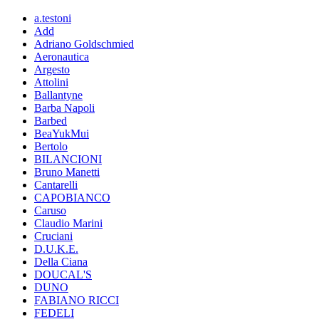
a.testoni
Add
Adriano Goldschmied
Aeronautica
Argesto
Attolini
Ballantyne
Barba Napoli
Barbed
BeaYukMui
Bertolo
BILANCIONI
Bruno Manetti
Cantarelli
CAPOBIANCO
Caruso
Claudio Marini
Cruciani
D.U.K.E.
Della Ciana
DOUCAL'S
DUNO
FABIANO RICCI
FEDELI