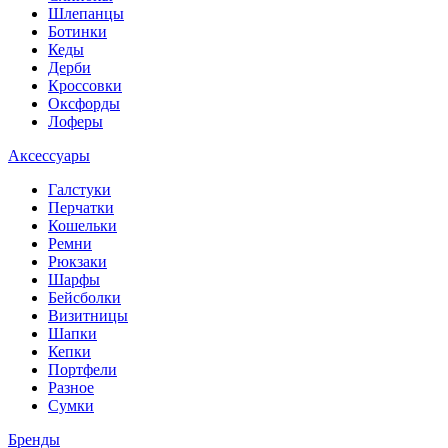
Шлепанцы
Ботинки
Кеды
Дерби
Кроссовки
Оксфорды
Лоферы
Аксессуары
Галстуки
Перчатки
Кошельки
Ремни
Рюкзаки
Шарфы
Бейсболки
Визитницы
Шапки
Кепки
Портфели
Разное
Сумки
Бренды