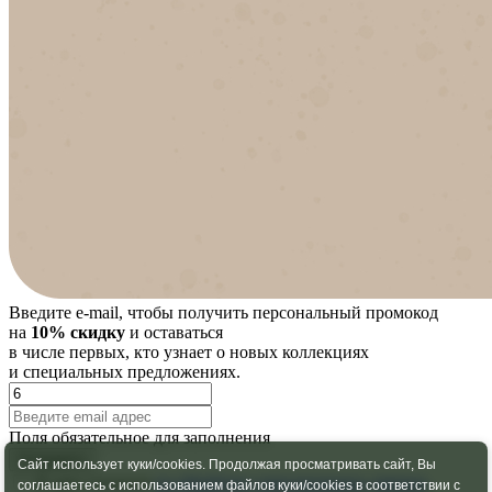
Введите e-mail, чтобы получить персональный промокод
на
10% скидку
и оставаться
в числе первых, кто узнает о новых коллекциях
и специальных предложениях.
Поля обязательное для заполнения
Отправить
Сайт использует куки/cookies. Продолжая просматривать сайт, Вы
Я даю согласие
на обработку персональных данных
,
соглашаетесь с использованием файлов куки/cookies в соответствии с