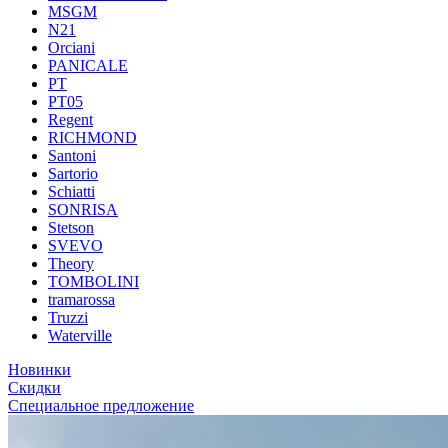
MSGM
N21
Orciani
PANICALE
PT
PT05
Regent
RICHMOND
Santoni
Sartorio
Schiatti
SONRISA
Stetson
SVEVO
Theory
TOMBOLINI
tramarossa
Truzzi
Waterville
Новинки
Скидки
Специальное предложение