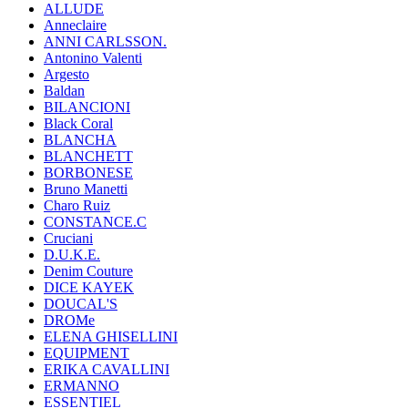
ALLUDE
Anneclaire
ANNI CARLSSON.
Antonino Valenti
Argesto
Baldan
BILANCIONI
Black Coral
BLANCHA
BLANCHETT
BORBONESE
Bruno Manetti
Charo Ruiz
CONSTANCE.C
Cruciani
D.U.K.E.
Denim Couture
DICE KAYEK
DOUCAL'S
DROMe
ELENA GHISELLINI
EQUIPMENT
ERIKA CAVALLINI
ERMANNO
ESSENTIEL