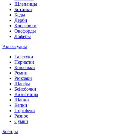
Шлепанцы
Ботинки
Кеды
Дерби
Кроссовки
Оксфорды
Лоферы
Аксессуары
Галстуки
Перчатки
Кошельки
Ремни
Рюкзаки
Шарфы
Бейсболки
Визитницы
Шапки
Кепки
Портфели
Разное
Сумки
Бренды