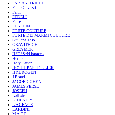
FABIANO RICCI
Fabio Gavazzi
Faith
FEDELI
Ferre
FLASHIN
FORTE COUTURE
FORTE DEI MARMI COUTURE
Giuliana Teso
GRAVITEIGHT
GREYMER
H*D*S*N baracco
Herno
Holy Caftan
HOTEL PARTICULIER
HYDROGEN
J Brand
JACOB COHEN
JAMES PERSE
JOSEPH
Kalliste
KHRISJOY
L'AGENCE
LARDINI
M A T E