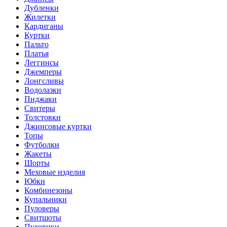
Дубленки
Жилетки
Кардиганы
Куртки
Пальто
Платья
Леггинсы
Джемперы
Лонгсливы
Водолазки
Пиджаки
Свитеры
Толстовки
Джинсовые куртки
Топы
Футболки
Жакеты
Шорты
Меховые изделия
Юбки
Комбинезоны
Купальники
Пуловеры
Свитшоты
Пуховики