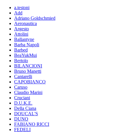
a.testoni
Add
Adriano Goldschmied
Aeronautica
Argesto
Attolini
Ballantyne
Barba Napoli
Barbed
BeaYukMui
Bertolo
BILANCIONI
Bruno Manetti
Cantarelli
CAPOBIANCO
Caruso
Claudio Marini
Cruciani
D.U.K.E.
Della Ciana
DOUCAL'S
DUNO
FABIANO RICCI
FEDELI