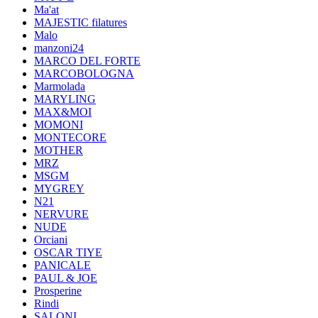
Ma'at
MAJESTIC filatures
Malo
manzoni24
MARCO DEL FORTE
MARCOBOLOGNA
Marmolada
MARYLING
MAX&MOI
MOMONI
MONTECORE
MOTHER
MRZ
MSGM
MYGREY
N21
NERVURE
NUDE
Orciani
OSCAR TIYE
PANICALE
PAUL & JOE
Prosperine
Rindi
SALONI