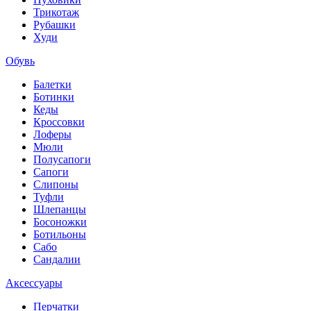
Трикотаж
Рубашки
Худи
Обувь
Балетки
Ботинки
Кеды
Кроссовки
Лоферы
Мюли
Полусапоги
Сапоги
Слипоны
Туфли
Шлепанцы
Босоножки
Ботильоны
Сабо
Сандалии
Аксессуары
Перчатки