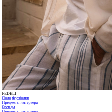
FEDELI
Поло
Футболки
Предметы интерьера
Бренды
Предметы интерьера