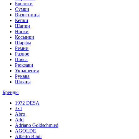
Брелоки
Сумки
Визитницы
Кепки
Шапки
Носки
Косынки
Шарфы
Ремни
Разное
Пояса
Рюкзаки
Украшения
Рукава
Шляпы
Бренды
1972 DESA
3x1
Abro
Add
Adriano Goldschmied
AGOLDE
Alberto Biani