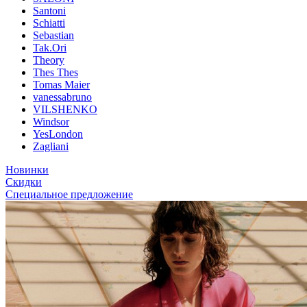
Santoni
Schiatti
Sebastian
Tak.Ori
Theory
Thes Thes
Tomas Maier
vanessabruno
VILSHENKO
Windsor
YesLondon
Zagliani
Новинки
Скидки
Специальное предложение