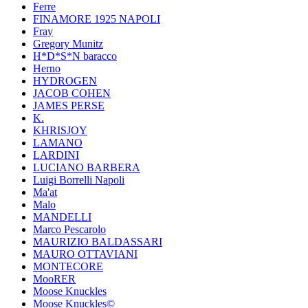
Ferre
FINAMORE 1925 NAPOLI
Fray
Gregory Munitz
H*D*S*N baracco
Herno
HYDROGEN
JACOB COHEN
JAMES PERSE
K.
KHRISJOY
LAMANO
LARDINI
LUCIANO BARBERA
Luigi Borrelli Napoli
Ma'at
Malo
MANDELLI
Marco Pescarolo
MAURIZIO BALDASSARI
MAURO OTTAVIANI
MONTECORE
MooRER
Moose Knuckles
Moose Knuckles©️