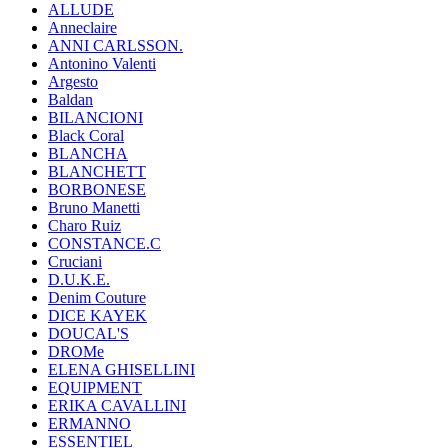
ALLUDE
Anneclaire
ANNI CARLSSON.
Antonino Valenti
Argesto
Baldan
BILANCIONI
Black Coral
BLANCHA
BLANCHETT
BORBONESE
Bruno Manetti
Charo Ruiz
CONSTANCE.C
Cruciani
D.U.K.E.
Denim Couture
DICE KAYEK
DOUCAL'S
DROMe
ELENA GHISELLINI
EQUIPMENT
ERIKA CAVALLINI
ERMANNO
ESSENTIEL