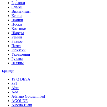
Брелоки
Сумки
Визитницы
Кепки
Шапки
Носки
Косынки
Шарфы
Ремни
Разное
Пояса
Рюкзаки
Украшения
Рукава
Шляпы
Бренды
1972 DESA
3x1
Abro
Add
Adriano Goldschmied
AGOLDE
Alberto Biani