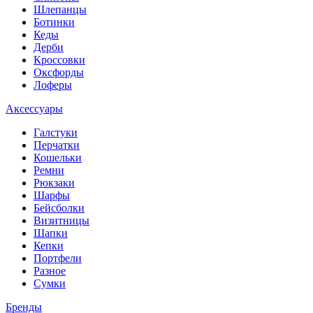
Шлепанцы
Ботинки
Кеды
Дерби
Кроссовки
Оксфорды
Лоферы
Аксессуары
Галстуки
Перчатки
Кошельки
Ремни
Рюкзаки
Шарфы
Бейсболки
Визитницы
Шапки
Кепки
Портфели
Разное
Сумки
Бренды