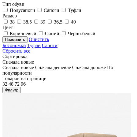
Тип обуви
Полусапоги
Сапоги
Туфли
Размер
38
38,5
39
36,5
40
Цвет
Коричневый
Синий
Черно-белый
Очистить
Применить
Босоножки
Туфли
Сапоги
Сбросить все
Сортировка
Сначала новые
Сначала новые
Сначала дешевле
Сначала дороже
По
популярности
Товаров на странице
32
48
72
96
Фильтр