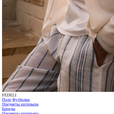
FEDELI
Поло
Футболки
Предметы интерьера
Бренды
Предметы интерьера