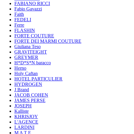
FABIANO RICCI
Fabio Gavazzi
Faith
FEDELI
Ferre
FLASHIN
FORTE COUTURE
FORTE DEI MARMI COUTURE
Giuliana Teso
GRAVITEIGHT
GREYMER
H*D*S*N baracco
Herno
Holy Caftan
HOTEL PARTICULIER
HYDROGEN
J Brand
JACOB COHEN
JAMES PERSE
JOSEPH
Kalliste
KHRISJOY
L'AGENCE
LARDINI
M A T E