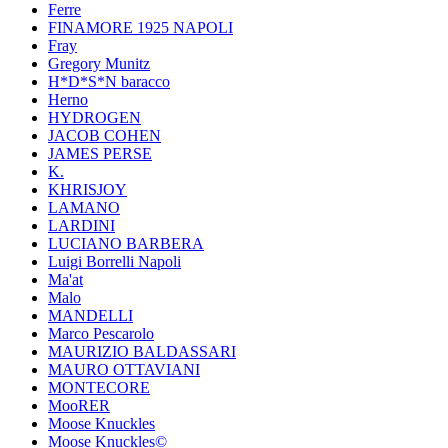
Ferre
FINAMORE 1925 NAPOLI
Fray
Gregory Munitz
H*D*S*N baracco
Herno
HYDROGEN
JACOB COHEN
JAMES PERSE
K.
KHRISJOY
LAMANO
LARDINI
LUCIANO BARBERA
Luigi Borrelli Napoli
Ma'at
Malo
MANDELLI
Marco Pescarolo
MAURIZIO BALDASSARI
MAURO OTTAVIANI
MONTECORE
MooRER
Moose Knuckles
Moose Knuckles©️