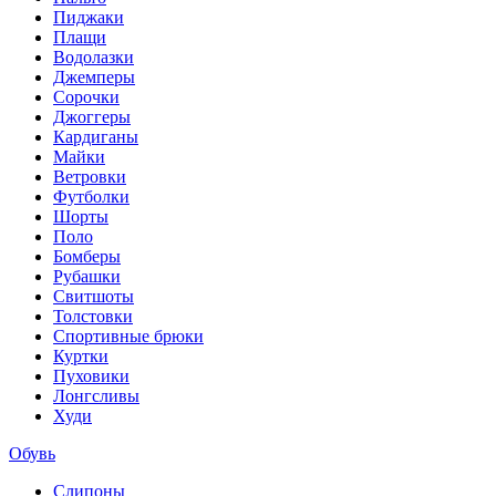
Пиджаки
Плащи
Водолазки
Джемперы
Сорочки
Джоггеры
Кардиганы
Майки
Ветровки
Футболки
Шорты
Поло
Бомберы
Рубашки
Свитшоты
Толстовки
Спортивные брюки
Куртки
Пуховики
Лонгсливы
Худи
Обувь
Слипоны