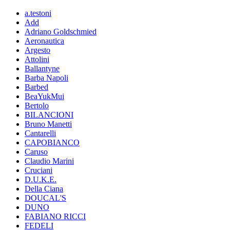
a.testoni
Add
Adriano Goldschmied
Aeronautica
Argesto
Attolini
Ballantyne
Barba Napoli
Barbed
BeaYukMui
Bertolo
BILANCIONI
Bruno Manetti
Cantarelli
CAPOBIANCO
Caruso
Claudio Marini
Cruciani
D.U.K.E.
Della Ciana
DOUCAL'S
DUNO
FABIANO RICCI
FEDELI