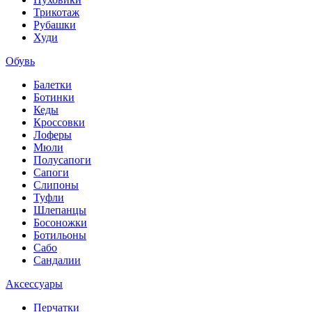
Трикотаж
Рубашки
Худи
Обувь
Балетки
Ботинки
Кеды
Кроссовки
Лоферы
Мюли
Полусапоги
Сапоги
Слипоны
Туфли
Шлепанцы
Босоножки
Ботильоны
Сабо
Сандалии
Аксессуары
Перчатки