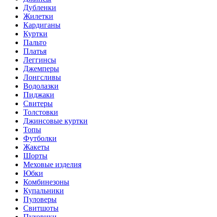
Дубленки
Жилетки
Кардиганы
Куртки
Пальто
Платья
Леггинсы
Джемперы
Лонгсливы
Водолазки
Пиджаки
Свитеры
Толстовки
Джинсовые куртки
Топы
Футболки
Жакеты
Шорты
Меховые изделия
Юбки
Комбинезоны
Купальники
Пуловеры
Свитшоты
Пуховики