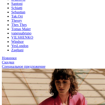
Santoni
Schiatti
Sebastian
Tak.Ori
Theory
Thes Thes
Tomas Maier
vanessabruno
VILSHENKO
Windsor
YesLondon
Zagliani
Новинки
Скидки
Специальное предложение