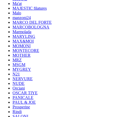
Ma'at
MAJESTIC filatures
Malo
manzoni24
MARCO DEL FORTE
MARCOBOLOGNA
Marmolada
MARYLING
MAX&MOI
MOMONI
MONTECORE
MOTHER
MRZ
MSGM
MYGREY
N21
NERVURE
NUDE
Orciani
OSCAR TIYE
PANICALE
PAUL & JOE
Prosperine
Rindi
SALONI