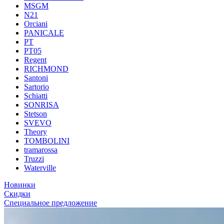
MSGM
N21
Orciani
PANICALE
PT
PT05
Regent
RICHMOND
Santoni
Sartorio
Schiatti
SONRISA
Stetson
SVEVO
Theory
TOMBOLINI
tramarossa
Truzzi
Waterville
Новинки
Скидки
Специальное предложение