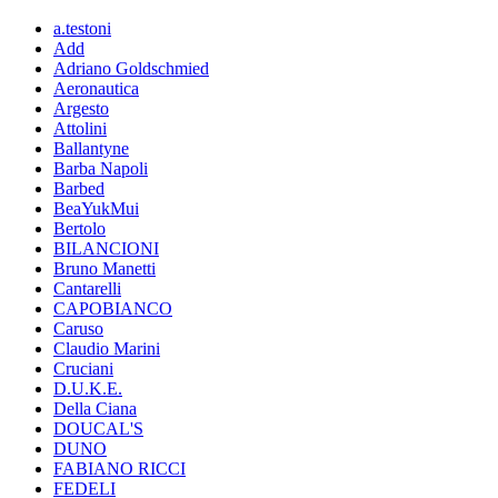
a.testoni
Add
Adriano Goldschmied
Aeronautica
Argesto
Attolini
Ballantyne
Barba Napoli
Barbed
BeaYukMui
Bertolo
BILANCIONI
Bruno Manetti
Cantarelli
CAPOBIANCO
Caruso
Claudio Marini
Cruciani
D.U.K.E.
Della Ciana
DOUCAL'S
DUNO
FABIANO RICCI
FEDELI