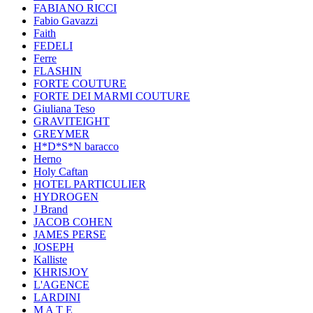
FABIANO RICCI
Fabio Gavazzi
Faith
FEDELI
Ferre
FLASHIN
FORTE COUTURE
FORTE DEI MARMI COUTURE
Giuliana Teso
GRAVITEIGHT
GREYMER
H*D*S*N baracco
Herno
Holy Caftan
HOTEL PARTICULIER
HYDROGEN
J Brand
JACOB COHEN
JAMES PERSE
JOSEPH
Kalliste
KHRISJOY
L'AGENCE
LARDINI
M A T E