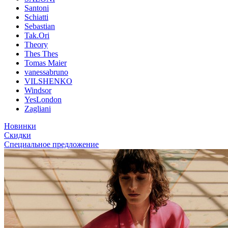
Santoni
Schiatti
Sebastian
Tak.Ori
Theory
Thes Thes
Tomas Maier
vanessabruno
VILSHENKO
Windsor
YesLondon
Zagliani
Новинки
Скидки
Специальное предложение