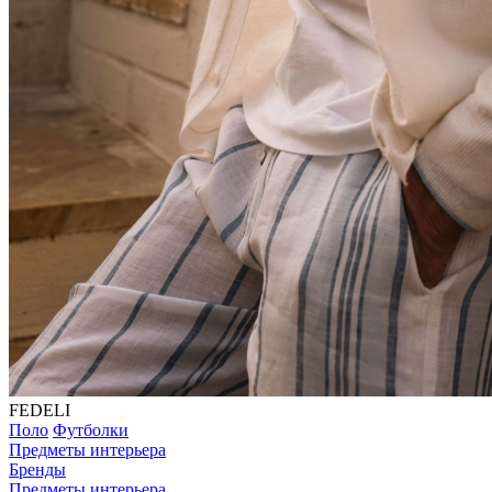
FEDELI
Поло
Футболки
Предметы интерьера
Бренды
Предметы интерьера