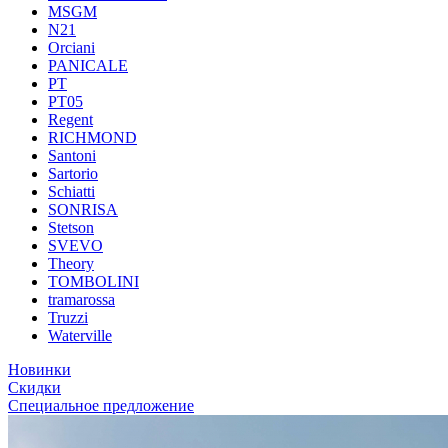
MSGM
N21
Orciani
PANICALE
PT
PT05
Regent
RICHMOND
Santoni
Sartorio
Schiatti
SONRISA
Stetson
SVEVO
Theory
TOMBOLINI
tramarossa
Truzzi
Waterville
Новинки
Скидки
Специальное предложение