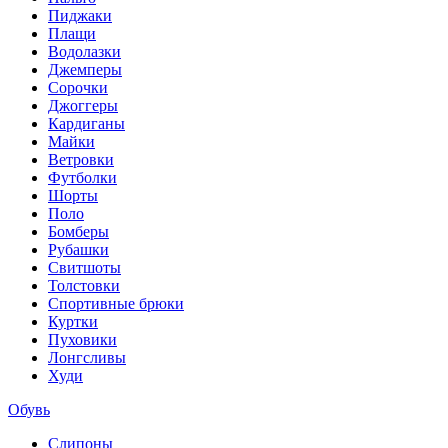
Пиджаки
Плащи
Водолазки
Джемперы
Сорочки
Джоггеры
Кардиганы
Майки
Ветровки
Футболки
Шорты
Поло
Бомберы
Рубашки
Свитшоты
Толстовки
Спортивные брюки
Куртки
Пуховики
Лонгсливы
Худи
Обувь
Слипоны