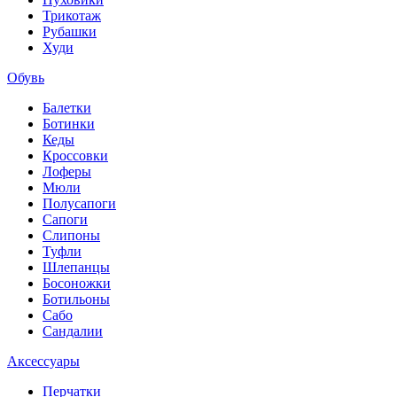
Трикотаж
Рубашки
Худи
Обувь
Балетки
Ботинки
Кеды
Кроссовки
Лоферы
Мюли
Полусапоги
Сапоги
Слипоны
Туфли
Шлепанцы
Босоножки
Ботильоны
Сабо
Сандалии
Аксессуары
Перчатки