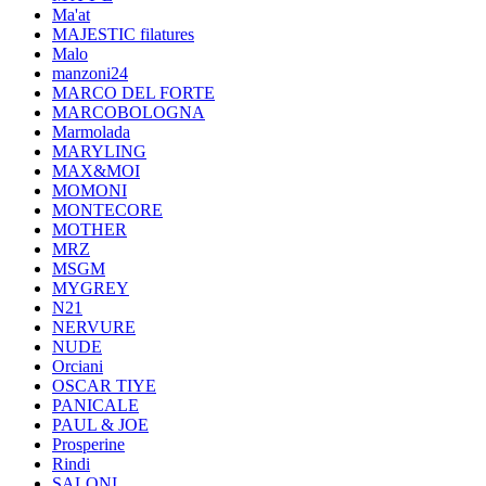
Ma'at
MAJESTIC filatures
Malo
manzoni24
MARCO DEL FORTE
MARCOBOLOGNA
Marmolada
MARYLING
MAX&MOI
MOMONI
MONTECORE
MOTHER
MRZ
MSGM
MYGREY
N21
NERVURE
NUDE
Orciani
OSCAR TIYE
PANICALE
PAUL & JOE
Prosperine
Rindi
SALONI