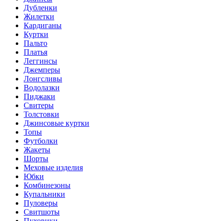
Дубленки
Жилетки
Кардиганы
Куртки
Пальто
Платья
Леггинсы
Джемперы
Лонгсливы
Водолазки
Пиджаки
Свитеры
Толстовки
Джинсовые куртки
Топы
Футболки
Жакеты
Шорты
Меховые изделия
Юбки
Комбинезоны
Купальники
Пуловеры
Свитшоты
Пуховики