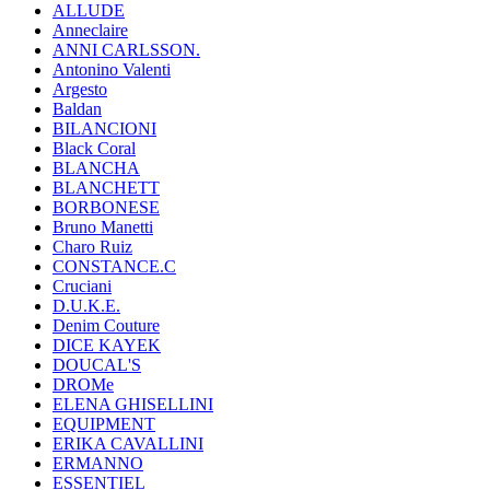
ALLUDE
Anneclaire
ANNI CARLSSON.
Antonino Valenti
Argesto
Baldan
BILANCIONI
Black Coral
BLANCHA
BLANCHETT
BORBONESE
Bruno Manetti
Charo Ruiz
CONSTANCE.C
Cruciani
D.U.K.E.
Denim Couture
DICE KAYEK
DOUCAL'S
DROMe
ELENA GHISELLINI
EQUIPMENT
ERIKA CAVALLINI
ERMANNO
ESSENTIEL