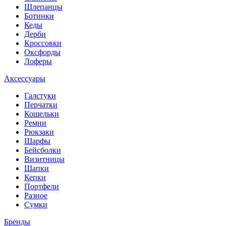
Шлепанцы
Ботинки
Кеды
Дерби
Кроссовки
Оксфорды
Лоферы
Аксессуары
Галстуки
Перчатки
Кошельки
Ремни
Рюкзаки
Шарфы
Бейсболки
Визитницы
Шапки
Кепки
Портфели
Разное
Сумки
Бренды