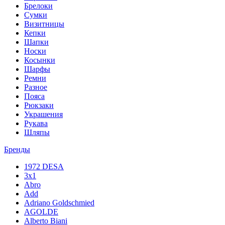
Брелоки
Сумки
Визитницы
Кепки
Шапки
Носки
Косынки
Шарфы
Ремни
Разное
Пояса
Рюкзаки
Украшения
Рукава
Шляпы
Бренды
1972 DESA
3x1
Abro
Add
Adriano Goldschmied
AGOLDE
Alberto Biani