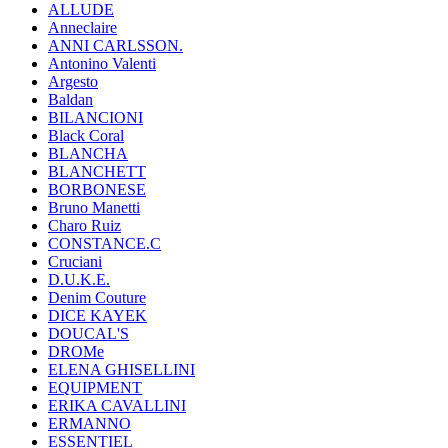
ALLUDE
Anneclaire
ANNI CARLSSON.
Antonino Valenti
Argesto
Baldan
BILANCIONI
Black Coral
BLANCHA
BLANCHETT
BORBONESE
Bruno Manetti
Charo Ruiz
CONSTANCE.C
Cruciani
D.U.K.E.
Denim Couture
DICE KAYEK
DOUCAL'S
DROMe
ELENA GHISELLINI
EQUIPMENT
ERIKA CAVALLINI
ERMANNO
ESSENTIEL