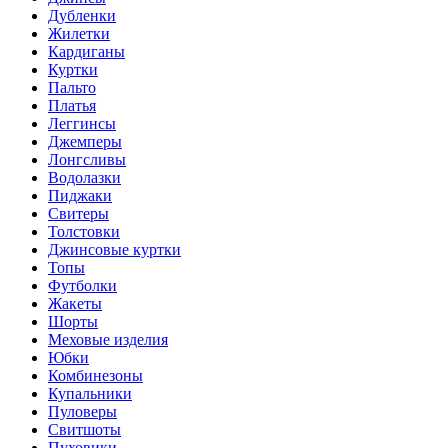
Дубленки
Жилетки
Кардиганы
Куртки
Пальто
Платья
Леггинсы
Джемперы
Лонгсливы
Водолазки
Пиджаки
Свитеры
Толстовки
Джинсовые куртки
Топы
Футболки
Жакеты
Шорты
Меховые изделия
Юбки
Комбинезоны
Купальники
Пуловеры
Свитшоты
Пуховики