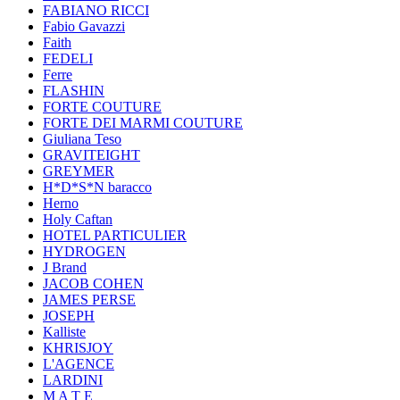
FABIANO RICCI
Fabio Gavazzi
Faith
FEDELI
Ferre
FLASHIN
FORTE COUTURE
FORTE DEI MARMI COUTURE
Giuliana Teso
GRAVITEIGHT
GREYMER
H*D*S*N baracco
Herno
Holy Caftan
HOTEL PARTICULIER
HYDROGEN
J Brand
JACOB COHEN
JAMES PERSE
JOSEPH
Kalliste
KHRISJOY
L'AGENCE
LARDINI
M A T E