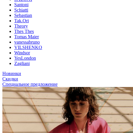
Santoni
Schiatti
Sebastian
Tak.Ori
Theory
Thes Thes
Tomas Maier
vanessabruno
VILSHENKO
Windsor
YesLondon
Zagliani
Новинки
Скидки
Специальное предложение