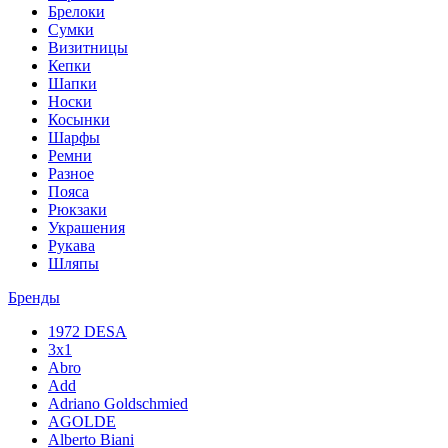
Брелоки
Сумки
Визитницы
Кепки
Шапки
Носки
Косынки
Шарфы
Ремни
Разное
Пояса
Рюкзаки
Украшения
Рукава
Шляпы
Бренды
1972 DESA
3x1
Abro
Add
Adriano Goldschmied
AGOLDE
Alberto Biani