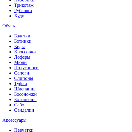
Трикотаж
Рубашки
Худи
Обувь
Балетки
Ботинки
Кеды
Кроссовки
Лоферы
Мюли
Полусапоги
Сапоги
Слипоны
Туфли
Шлепанцы
Босоножки
Ботильоны
Сабо
Сандалии
Аксессуары
Перчатки