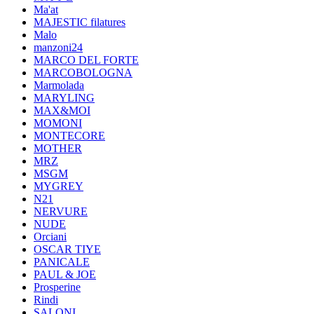
Ma'at
MAJESTIC filatures
Malo
manzoni24
MARCO DEL FORTE
MARCOBOLOGNA
Marmolada
MARYLING
MAX&MOI
MOMONI
MONTECORE
MOTHER
MRZ
MSGM
MYGREY
N21
NERVURE
NUDE
Orciani
OSCAR TIYE
PANICALE
PAUL & JOE
Prosperine
Rindi
SALONI