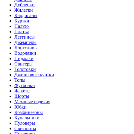
Дубленки
Жилетки
Кардиганы
Куртки
Пальто
Платья
Леггинсы
Джемперы
Лонгсливы
Водолазки
Пиджаки
Свитеры
Толстовки
Джинсовые куртки
Топы
Футболки
Жакеты
Шорты
Меховые изделия
Юбки
Комбинезоны
Купальники
Пуловеры
Свитшоты
Пуховики