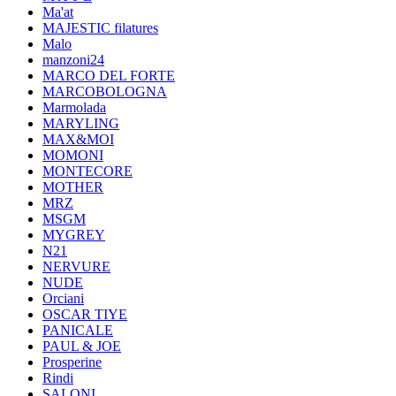
Ma'at
MAJESTIC filatures
Malo
manzoni24
MARCO DEL FORTE
MARCOBOLOGNA
Marmolada
MARYLING
MAX&MOI
MOMONI
MONTECORE
MOTHER
MRZ
MSGM
MYGREY
N21
NERVURE
NUDE
Orciani
OSCAR TIYE
PANICALE
PAUL & JOE
Prosperine
Rindi
SALONI