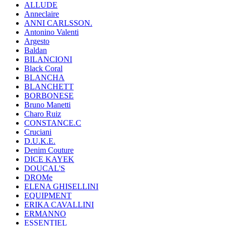
ALLUDE
Anneclaire
ANNI CARLSSON.
Antonino Valenti
Argesto
Baldan
BILANCIONI
Black Coral
BLANCHA
BLANCHETT
BORBONESE
Bruno Manetti
Charo Ruiz
CONSTANCE.C
Cruciani
D.U.K.E.
Denim Couture
DICE KAYEK
DOUCAL'S
DROMe
ELENA GHISELLINI
EQUIPMENT
ERIKA CAVALLINI
ERMANNO
ESSENTIEL