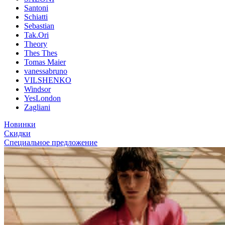
Santoni
Schiatti
Sebastian
Tak.Ori
Theory
Thes Thes
Tomas Maier
vanessabruno
VILSHENKO
Windsor
YesLondon
Zagliani
Новинки
Скидки
Специальное предложение