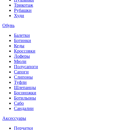
Трикотаж
Рубашки
Худи
Обувь
Балетки
Ботинки
Кеды
Кроссовки
Лоферы
Мюли
Полусапоги
Сапоги
Слипоны
Туфли
Шлепанцы
Босоножки
Ботильоны
Сабо
Сандалии
Аксессуары
Перчатки