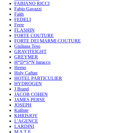
FABIANO RICCI
Fabio Gavazzi
Faith
FEDELI
Ferre
FLASHIN
FORTE COUTURE
FORTE DEI MARMI COUTURE
Giuliana Teso
GRAVITEIGHT
GREYMER
H*D*S*N baracco
Herno
Holy Caftan
HOTEL PARTICULIER
HYDROGEN
J Brand
JACOB COHEN
JAMES PERSE
JOSEPH
Kalliste
KHRISJOY
L'AGENCE
LARDINI
M A T E