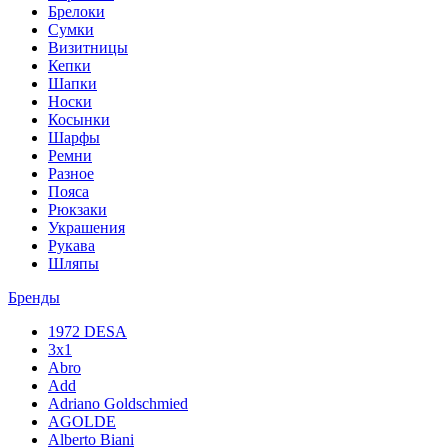
Брелоки
Сумки
Визитницы
Кепки
Шапки
Носки
Косынки
Шарфы
Ремни
Разное
Пояса
Рюкзаки
Украшения
Рукава
Шляпы
Бренды
1972 DESA
3x1
Abro
Add
Adriano Goldschmied
AGOLDE
Alberto Biani