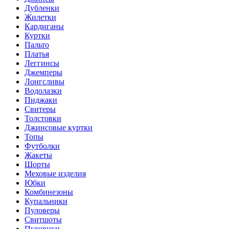
Дубленки
Жилетки
Кардиганы
Куртки
Пальто
Платья
Леггинсы
Джемперы
Лонгсливы
Водолазки
Пиджаки
Свитеры
Толстовки
Джинсовые куртки
Топы
Футболки
Жакеты
Шорты
Меховые изделия
Юбки
Комбинезоны
Купальники
Пуловеры
Свитшоты
Пуховики