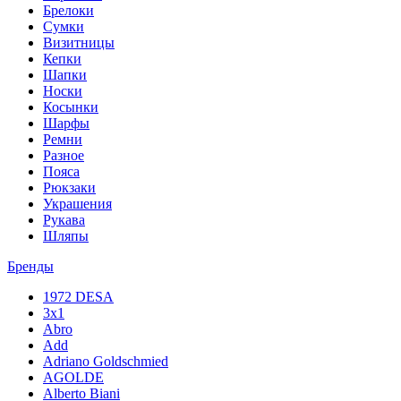
Брелоки
Сумки
Визитницы
Кепки
Шапки
Носки
Косынки
Шарфы
Ремни
Разное
Пояса
Рюкзаки
Украшения
Рукава
Шляпы
Бренды
1972 DESA
3x1
Abro
Add
Adriano Goldschmied
AGOLDE
Alberto Biani