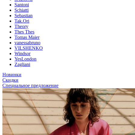
Santoni
Schiatti
Sebastian
Tak.Ori
Theory
Thes Thes
Tomas Maier
vanessabruno
VILSHENKO
Windsor
YesLondon
Zagliani
Новинки
Скидки
Специальное предложение