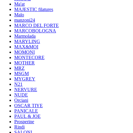
Ma'at
MAJESTIC filatures
Malo
manzoni24
MARCO DEL FORTE
MARCOBOLOGNA
Marmolada
MARYLING
MAX&MOI
MOMONI
MONTECORE
MOTHER
MRZ
MSGM
MYGREY
N21
NERVURE
NUDE
Orciani
OSCAR TIYE
PANICALE
PAUL & JOE
Prosperine
Rindi
SALONI