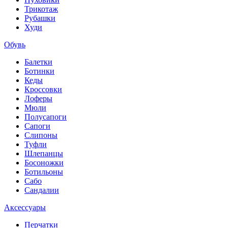
Трикотаж
Рубашки
Худи
Обувь
Балетки
Ботинки
Кеды
Кроссовки
Лоферы
Мюли
Полусапоги
Сапоги
Слипоны
Туфли
Шлепанцы
Босоножки
Ботильоны
Сабо
Сандалии
Аксессуары
Перчатки