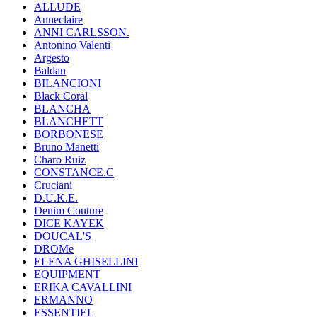
ALLUDE
Anneclaire
ANNI CARLSSON.
Antonino Valenti
Argesto
Baldan
BILANCIONI
Black Coral
BLANCHA
BLANCHETT
BORBONESE
Bruno Manetti
Charo Ruiz
CONSTANCE.C
Cruciani
D.U.K.E.
Denim Couture
DICE KAYEK
DOUCAL'S
DROMe
ELENA GHISELLINI
EQUIPMENT
ERIKA CAVALLINI
ERMANNO
ESSENTIEL