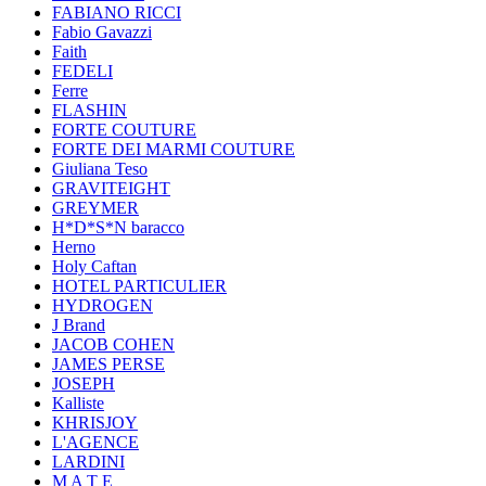
FABIANO RICCI
Fabio Gavazzi
Faith
FEDELI
Ferre
FLASHIN
FORTE COUTURE
FORTE DEI MARMI COUTURE
Giuliana Teso
GRAVITEIGHT
GREYMER
H*D*S*N baracco
Herno
Holy Caftan
HOTEL PARTICULIER
HYDROGEN
J Brand
JACOB COHEN
JAMES PERSE
JOSEPH
Kalliste
KHRISJOY
L'AGENCE
LARDINI
M A T E