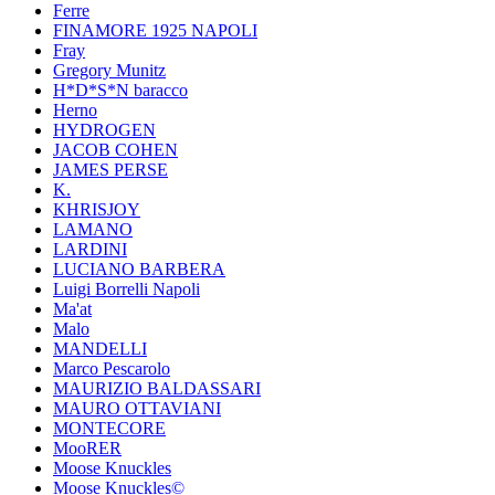
Ferre
FINAMORE 1925 NAPOLI
Fray
Gregory Munitz
H*D*S*N baracco
Herno
HYDROGEN
JACOB COHEN
JAMES PERSE
K.
KHRISJOY
LAMANO
LARDINI
LUCIANO BARBERA
Luigi Borrelli Napoli
Ma'at
Malo
MANDELLI
Marco Pescarolo
MAURIZIO BALDASSARI
MAURO OTTAVIANI
MONTECORE
MooRER
Moose Knuckles
Moose Knuckles©️