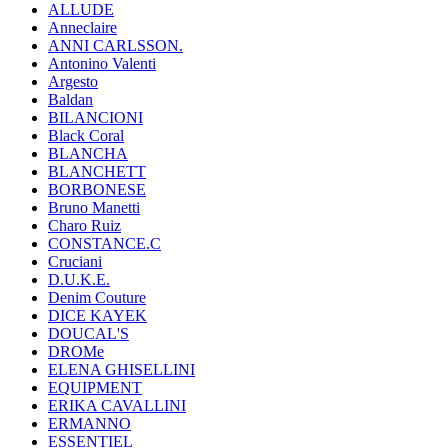
ALLUDE
Anneclaire
ANNI CARLSSON.
Antonino Valenti
Argesto
Baldan
BILANCIONI
Black Coral
BLANCHA
BLANCHETT
BORBONESE
Bruno Manetti
Charo Ruiz
CONSTANCE.C
Cruciani
D.U.K.E.
Denim Couture
DICE KAYEK
DOUCAL'S
DROMe
ELENA GHISELLINI
EQUIPMENT
ERIKA CAVALLINI
ERMANNO
ESSENTIEL