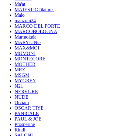
Ma'at
MAJESTIC filatures
Malo
manzoni24
MARCO DEL FORTE
MARCOBOLOGNA
Marmolada
MARYLING
MAX&MOI
MOMONI
MONTECORE
MOTHER
MRZ
MSGM
MYGREY
N21
NERVURE
NUDE
Orciani
OSCAR TIYE
PANICALE
PAUL & JOE
Prosperine
Rindi
SALONI