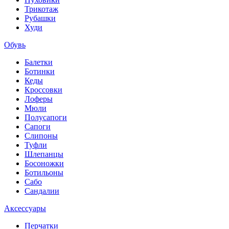
Трикотаж
Рубашки
Худи
Обувь
Балетки
Ботинки
Кеды
Кроссовки
Лоферы
Мюли
Полусапоги
Сапоги
Слипоны
Туфли
Шлепанцы
Босоножки
Ботильоны
Сабо
Сандалии
Аксессуары
Перчатки