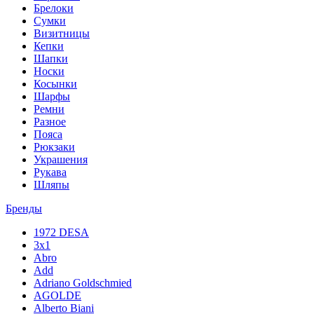
Брелоки
Сумки
Визитницы
Кепки
Шапки
Носки
Косынки
Шарфы
Ремни
Разное
Пояса
Рюкзаки
Украшения
Рукава
Шляпы
Бренды
1972 DESA
3x1
Abro
Add
Adriano Goldschmied
AGOLDE
Alberto Biani