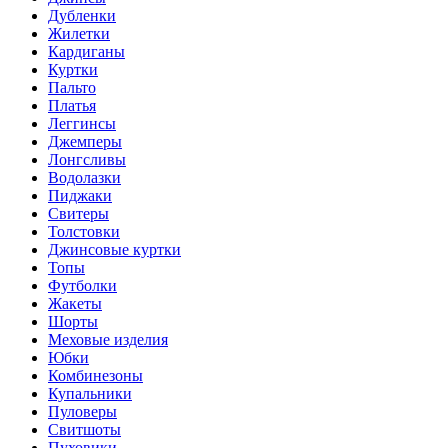
Дубленки
Жилетки
Кардиганы
Куртки
Пальто
Платья
Леггинсы
Джемперы
Лонгсливы
Водолазки
Пиджаки
Свитеры
Толстовки
Джинсовые куртки
Топы
Футболки
Жакеты
Шорты
Меховые изделия
Юбки
Комбинезоны
Купальники
Пуловеры
Свитшоты
Пуховики