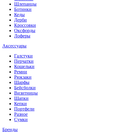
Шлепанцы
Ботинки
Кеды
Дерби
Кроссовки
Оксфорды
Лоферы
Аксессуары
Галстуки
Перчатки
Кошельки
Ремни
Рюкзаки
Шарфы
Бейсболки
Визитницы
Шапки
Кепки
Портфели
Разное
Сумки
Бренды