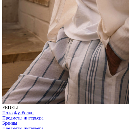
FEDELI
Поло
Футболки
Предметы интерьера
Бренды
Предметы интерьера