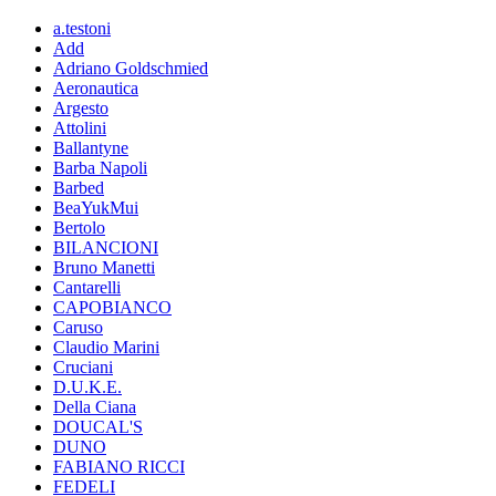
a.testoni
Add
Adriano Goldschmied
Aeronautica
Argesto
Attolini
Ballantyne
Barba Napoli
Barbed
BeaYukMui
Bertolo
BILANCIONI
Bruno Manetti
Cantarelli
CAPOBIANCO
Caruso
Claudio Marini
Cruciani
D.U.K.E.
Della Ciana
DOUCAL'S
DUNO
FABIANO RICCI
FEDELI