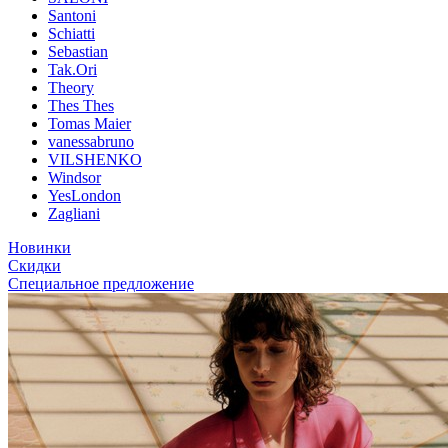
Santoni
Schiatti
Sebastian
Tak.Ori
Theory
Thes Thes
Tomas Maier
vanessabruno
VILSHENKO
Windsor
YesLondon
Zagliani
Новинки
Скидки
Специальное предложение