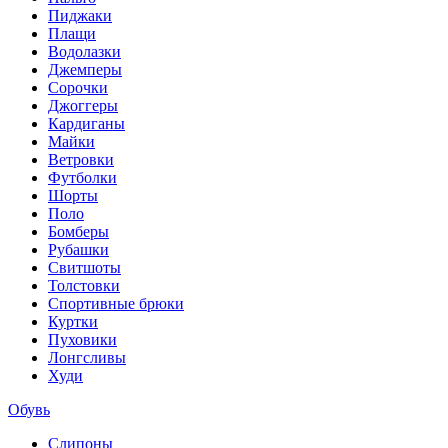
Пиджаки
Плащи
Водолазки
Джемперы
Сорочки
Джоггеры
Кардиганы
Майки
Ветровки
Футболки
Шорты
Поло
Бомберы
Рубашки
Свитшоты
Толстовки
Спортивные брюки
Куртки
Пуховики
Лонгсливы
Худи
Обувь
Слипоны