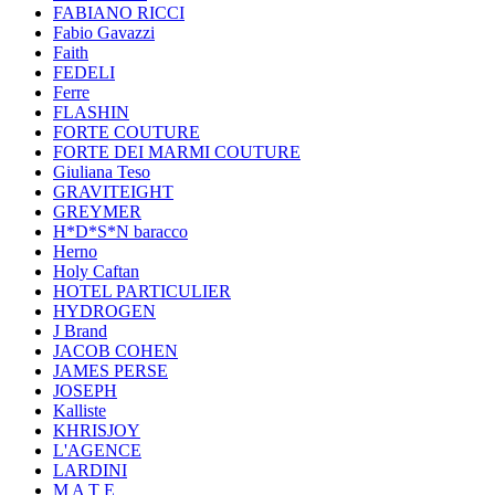
FABIANO RICCI
Fabio Gavazzi
Faith
FEDELI
Ferre
FLASHIN
FORTE COUTURE
FORTE DEI MARMI COUTURE
Giuliana Teso
GRAVITEIGHT
GREYMER
H*D*S*N baracco
Herno
Holy Caftan
HOTEL PARTICULIER
HYDROGEN
J Brand
JACOB COHEN
JAMES PERSE
JOSEPH
Kalliste
KHRISJOY
L'AGENCE
LARDINI
M A T E