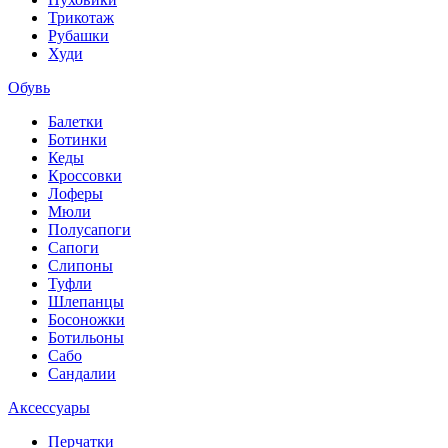
Трикотаж
Рубашки
Худи
Обувь
Балетки
Ботинки
Кеды
Кроссовки
Лоферы
Мюли
Полусапоги
Сапоги
Слипоны
Туфли
Шлепанцы
Босоножки
Ботильоны
Сабо
Сандалии
Аксессуары
Перчатки