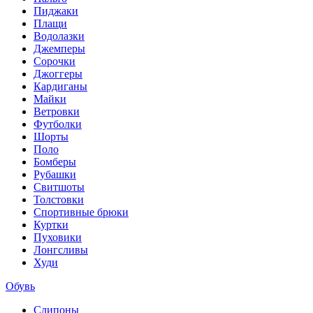
Пиджаки
Плащи
Водолазки
Джемперы
Сорочки
Джоггеры
Кардиганы
Майки
Ветровки
Футболки
Шорты
Поло
Бомберы
Рубашки
Свитшоты
Толстовки
Спортивные брюки
Куртки
Пуховики
Лонгсливы
Худи
Обувь
Слипоны