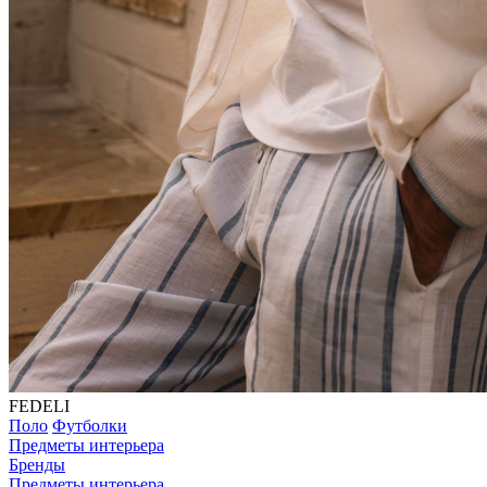
FEDELI
Поло
Футболки
Предметы интерьера
Бренды
Предметы интерьера