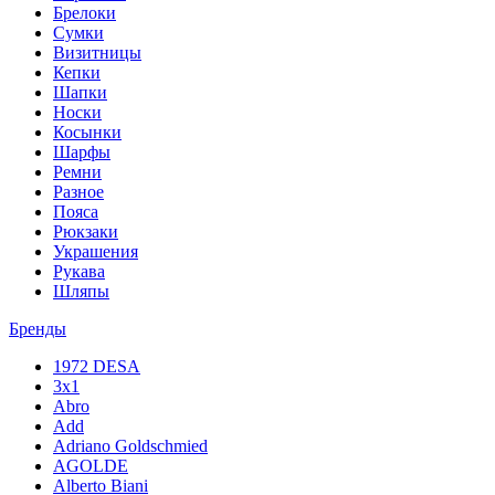
Брелоки
Сумки
Визитницы
Кепки
Шапки
Носки
Косынки
Шарфы
Ремни
Разное
Пояса
Рюкзаки
Украшения
Рукава
Шляпы
Бренды
1972 DESA
3x1
Abro
Add
Adriano Goldschmied
AGOLDE
Alberto Biani