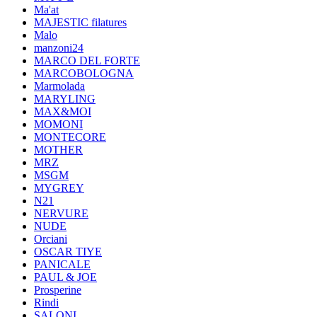
Ma'at
MAJESTIC filatures
Malo
manzoni24
MARCO DEL FORTE
MARCOBOLOGNA
Marmolada
MARYLING
MAX&MOI
MOMONI
MONTECORE
MOTHER
MRZ
MSGM
MYGREY
N21
NERVURE
NUDE
Orciani
OSCAR TIYE
PANICALE
PAUL & JOE
Prosperine
Rindi
SALONI