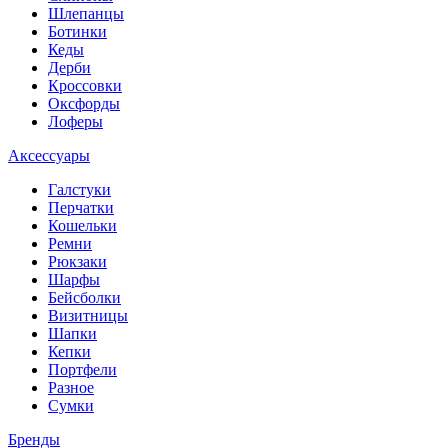
Шлепанцы
Ботинки
Кеды
Дерби
Кроссовки
Оксфорды
Лоферы
Аксессуары
Галстуки
Перчатки
Кошельки
Ремни
Рюкзаки
Шарфы
Бейсболки
Визитницы
Шапки
Кепки
Портфели
Разное
Сумки
Бренды