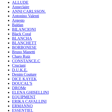
ALLUDE
Anneclaire
ANNI CARLSSON.
Antonino Valenti
Argesto
Baldan
BILANCIONI
Black Coral
BLANCHA
BLANCHETT
BORBONESE
Bruno Manetti
Charo Ruiz
CONSTANCE.C
Cruciani
D.U.K.E.
Denim Couture
DICE KAYEK
DOUCAL'S
DROMe
ELENA GHISELLINI
EQUIPMENT
ERIKA CAVALLINI
ERMANNO
ESSENTIEL