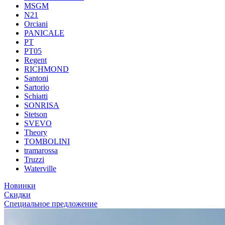
MSGM
N21
Orciani
PANICALE
PT
PT05
Regent
RICHMOND
Santoni
Sartorio
Schiatti
SONRISA
Stetson
SVEVO
Theory
TOMBOLINI
tramarossa
Truzzi
Waterville
Новинки
Скидки
Специальное предложение