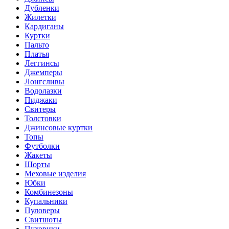
Дубленки
Жилетки
Кардиганы
Куртки
Пальто
Платья
Леггинсы
Джемперы
Лонгсливы
Водолазки
Пиджаки
Свитеры
Толстовки
Джинсовые куртки
Топы
Футболки
Жакеты
Шорты
Меховые изделия
Юбки
Комбинезоны
Купальники
Пуловеры
Свитшоты
Пуховики