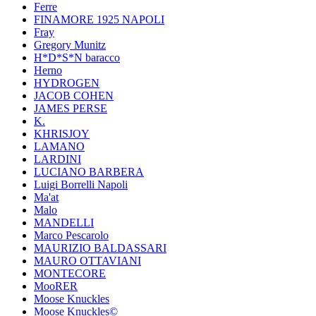
Ferre
FINAMORE 1925 NAPOLI
Fray
Gregory Munitz
H*D*S*N baracco
Herno
HYDROGEN
JACOB COHEN
JAMES PERSE
K.
KHRISJOY
LAMANO
LARDINI
LUCIANO BARBERA
Luigi Borrelli Napoli
Ma'at
Malo
MANDELLI
Marco Pescarolo
MAURIZIO BALDASSARI
MAURO OTTAVIANI
MONTECORE
MooRER
Moose Knuckles
Moose Knuckles©️