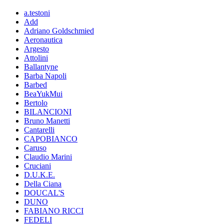
a.testoni
Add
Adriano Goldschmied
Aeronautica
Argesto
Attolini
Ballantyne
Barba Napoli
Barbed
BeaYukMui
Bertolo
BILANCIONI
Bruno Manetti
Cantarelli
CAPOBIANCO
Caruso
Claudio Marini
Cruciani
D.U.K.E.
Della Ciana
DOUCAL'S
DUNO
FABIANO RICCI
FEDELI