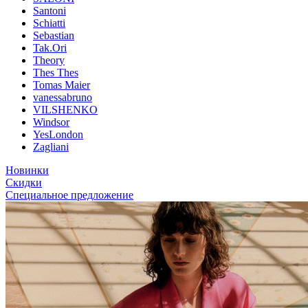
Santoni
Schiatti
Sebastian
Tak.Ori
Theory
Thes Thes
Tomas Maier
vanessabruno
VILSHENKO
Windsor
YesLondon
Zagliani
Новинки
Скидки
Специальное предложение