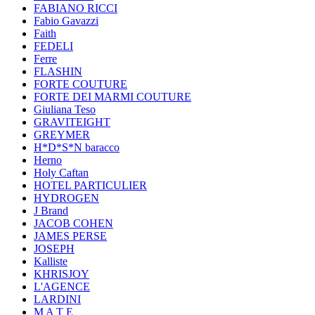
FABIANO RICCI
Fabio Gavazzi
Faith
FEDELI
Ferre
FLASHIN
FORTE COUTURE
FORTE DEI MARMI COUTURE
Giuliana Teso
GRAVITEIGHT
GREYMER
H*D*S*N baracco
Herno
Holy Caftan
HOTEL PARTICULIER
HYDROGEN
J Brand
JACOB COHEN
JAMES PERSE
JOSEPH
Kalliste
KHRISJOY
L'AGENCE
LARDINI
M A T E